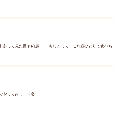
あって見た目も綺麗~✨ もしかして これ☝️ひとりで食べち
でやってみまーす😊