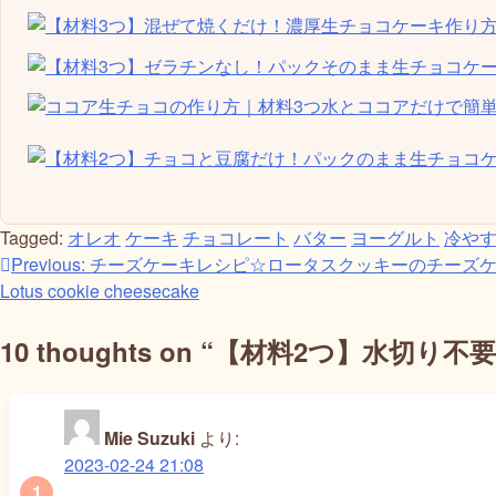
Tagged:
オレオ
ケーキ
チョコレート
バター
ヨーグルト
冷や
投
Previous:
チーズケーキレシピ☆ロータスクッキーのチーズケーキ☆Ch
Lotus cookie cheesecake
稿
ナ
10 thoughts on “
【材料2つ】水切り不要！
ビ
ゲ
Mie Suzuki
より:
ー
2023-02-24 21:08