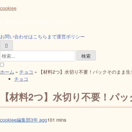
Skip
cookiee
to
content
お菓子でみんなを笑顔にしたい☆
お問い合わせはこちらまで
運営ポリシー
検
索:
ホーム
»
チョコ
»
【材料2つ】水切り不要！パックそのまま生チョコケ
チョコ
【材料2つ】水切り不要！パックそ
cookiee編集部
3年 ago
10
1 mins