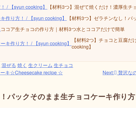
【材料3つ】混ぜて焼くだけ！濃厚生チョコケー
【材料3つ】ゼラチンなし！パックそ
ココア生チョコの作り方｜材料3つ水とココアだけで簡単
【材料2つ】チョコと豆腐だけ
cooking】
す
混ぜる
焼く
生クリーム
生チョコ
eesecake recipe ☆
Next:
贅沢な
パックそのまま生チョコケーキ作り方！ / 【