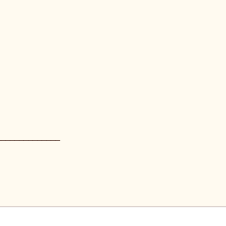
______________