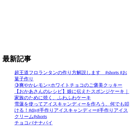
最新記事
超王道フロランタンの作り方解説します #shorts #お
菓子作り
🍋爽やかレモン×ホワイトチョコのご褒美クッキー
【おかあさんのレシピ】娘に伝えたスポンジケーキ｜
家族のために焼く、ふわふわケーキ
雪蓮を使ってアイスキャンディーを作ろう、何でも叩
ける！#diy#手作りアイスキャンディー#手作りアイス
クリーム#shorts
チョコバナナパイ