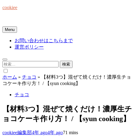
Skip
cookiee
to
content
お菓子でみんなを笑顔にしたい☆
Menu
お問い合わせはこちらまで
運営ポリシー
検
索:
ホーム
»
チョコ
»
【材料3つ】混ぜて焼くだけ！濃厚生チョ
コケーキ作り方！ / 【syun cooking】
チョコ
【材料3つ】混ぜて焼くだけ！濃厚生チ
ョコケーキ作り方！ / 【syun cooking】
cookiee編集部
4年 ago
4年 ago
7
1 mins