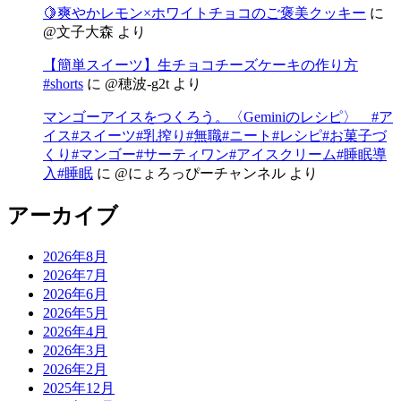
🍋爽やかレモン×ホワイトチョコのご褒美クッキー
に
@文子大森
より
【簡単スイーツ】生チョコチーズケーキの作り方
#shorts
に
@穂波-g2t
より
マンゴーアイスをつくろう。〈Geminiのレシピ〉 #ア
イス#スイーツ#乳搾り#無職#ニート#レシピ#お菓子づ
くり#マンゴー#サーティワン#アイスクリーム#睡眠導
入#睡眠
に
@にょろっぴーチャンネル
より
アーカイブ
2026年8月
2026年7月
2026年6月
2026年5月
2026年4月
2026年3月
2026年2月
2025年12月