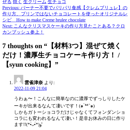
ぜる
焼く
生クリーム
生チョコ
Previous:
バーナー不要でパリパリ食感【クレムブリュレ】の
投
作り方、プリンではないチョコレートを使ったオリジナルレ
稿
シピ How to make Creme brulee chocolate
Next:
こんなクリスマスケーキの作り方見たことある？クロ
ナ
カンブッシュ参上！
ビ
7 thoughts on “
【材料3つ】混ぜて焼く
ゲ
だけ！濃厚生チョコケーキ作り方！ /
ー
【syun cooking】
”
シ
ョ
ン
雲雀津奈
より:
2022-11-09 21:04
うわぁ〜！こんなに簡単なのに濃厚でずっしりしたケ
ーキが出来るなんて凄いです！(๑ ́ᄇ`๑)
しかもガトーショコラだけじゃなくてフォンダンショ
コラにも変われるなんて凄い！是非お休みの日に作り
ます!!(*•̀ᴗ•́*)و ̑̑