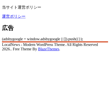
当サイト運営ポリシー
運営ポリシー
広告
(adsbygoogle = window.adsbygoogle || []).push({});
LocalNews - Modern WordPress Theme. All Rights Reserved
2026.. Free Theme By
BlazeThemes
.