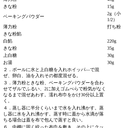
きな粉
15g
2g（小
ベーキングパウダー
1/2）
薄力粉
打ち粉
きな粉餡
白餡
220g
きな粉
35g
上白糖
30g
お湯
30g
２．ボールに水と上白糖を入れホイッパ―で混
ぜ、卵白、油を入れその都度混ぜる。
３．薄力粉ときな粉、ベーキングパウダーを合わ
せてザルでふるい、2に加えゴムべらで粉気がなく
なるまで混ぜあわす。濡れ布巾をかけ30分以上置
く。
４．蒸し器に半分くらいまで水を入れ沸かす。蒸
し器に水を入れ沸かす。蒸す時に蓋から水滴が落
ちる場合は蓋を布で包んで蒸すと良い。
６．中棚に固く絞った布巾を敷き、その上にクッ