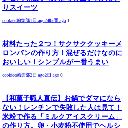
りスイーツ
cookiee編集部
1日 ago
24時間 ago
1
材料たった２つ！サクサククッキーメ
ロンパンの作り方！混ぜるだけなのに
おいしい！シンプルが一番うまい
cookiee編集部
2日 ago
2日 ago
0
【和菓子職人直伝】お鍋でダマになら
ない！レンチンで失敗した人は見て！
米粉で作る「ミルクアイスクリーム」
の作り方。卵・小麦粉不使用でヘルシ