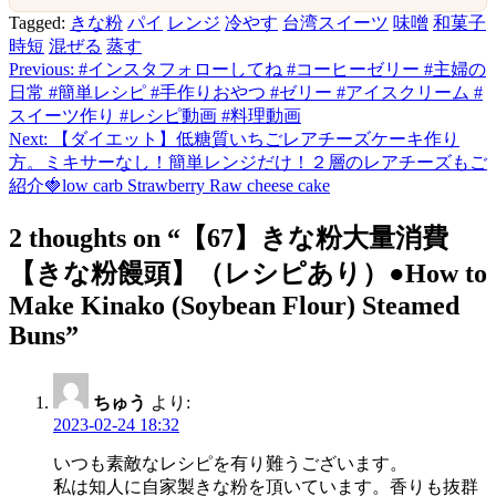
Tagged:
きな粉
パイ
レンジ
冷やす
台湾スイーツ
味噌
和菓子
時短
混ぜる
蒸す
Previous:
#インスタフォローしてね #コーヒーゼリー #主婦の
投
日常 #簡単レシピ #手作りおやつ #ゼリー #アイスクリーム #
稿
スイーツ作り #レシピ動画 #料理動画
Next:
【ダイエット】低糖質いちごレアチーズケーキ作り
ナ
方。ミキサーなし！簡単レンジだけ！２層のレアチーズもご
ビ
紹介🍓low carb Strawberry Raw cheese cake
ゲ
2 thoughts on “
【67】きな粉大量消費
ー
【きな粉饅頭】（レシピあり）●How to
シ
Make Kinako (Soybean Flour) Steamed
ョ
Buns
”
ン
ちゅう
より:
2023-02-24 18:32
いつも素敵なレシピを有り難うございます。
私は知人に自家製きな粉を頂いています。香りも抜群