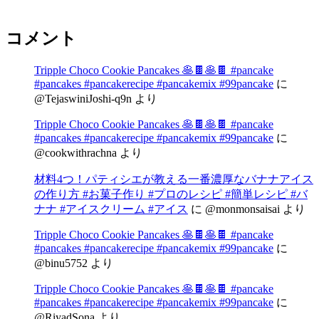
コメント
Tripple Choco Cookie Pancakes 🥞🍫🥞🍫 #pancake
#pancakes #pancakerecipe #pancakemix #99pancake
に
@TejaswiniJoshi-q9n
より
Tripple Choco Cookie Pancakes 🥞🍫🥞🍫 #pancake
#pancakes #pancakerecipe #pancakemix #99pancake
に
@cookwithrachna
より
材料4つ！パティシエが教える一番濃厚なバナナアイス
の作り方 #お菓子作り #プロのレシピ #簡単レシピ #バ
ナナ #アイスクリーム #アイス
に
@monmonsaisai
より
Tripple Choco Cookie Pancakes 🥞🍫🥞🍫 #pancake
#pancakes #pancakerecipe #pancakemix #99pancake
に
@binu5752
より
Tripple Choco Cookie Pancakes 🥞🍫🥞🍫 #pancake
#pancakes #pancakerecipe #pancakemix #99pancake
に
@RiyadSona
より