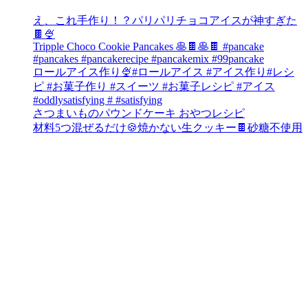
え、これ手作り！？パリパリチョコアイスが神すぎた
🍫🍨
Tripple Choco Cookie Pancakes 🥞🍫🥞🍫 #pancake
#pancakes #pancakerecipe #pancakemix #99pancake
ロールアイス作り🍨#ロールアイス #アイス作り#レシ
ピ #お菓子作り #スイーツ #お菓子レシピ #アイス
#oddlysatisfying # #satisfying⁠
さつまいものパウンドケーキ おやつレシピ
材料5つ混ぜるだけ🍪焼かない生クッキー🍫砂糖不使用