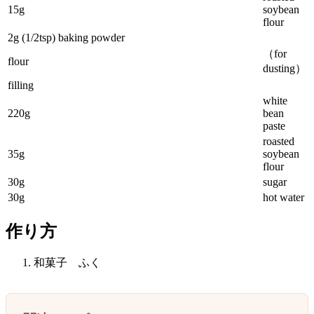
15g
soybean
flour
2g (1/2tsp) baking powder
（for
flour
dusting）
filling
white
220g
bean
paste
roasted
35g
soybean
flour
30g
sugar
30g
hot water
作り方
和菓子 ふく