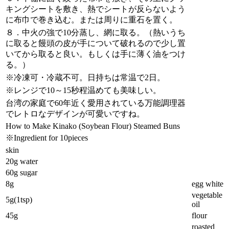
キングシートを敷き、熱でシートが反らないよう
に布巾で巻き込む。または周りに重石を置く。
８．中火の強で10分蒸し、網に取る。（熱いうち
に取ると饅頭の皮が手について破れるので少し置
いてから取ると良い。もしくは手に薄く油をつけ
る。）
※冷凍可・冷蔵不可。日持ちは常温で2日。
※レンジで10～15秒程温めても美味しい。
台湾の家庭で60年近く愛用されている万能調理器
でレトロなデザインが可愛いですね。
How to Make Kinako (Soybean Flour) Steamed Buns
※Ingredient for 10pieces
skin
20g water
60g sugar
8g
egg white
vegetable
5g(1tsp)
oil
45g
flour
roasted