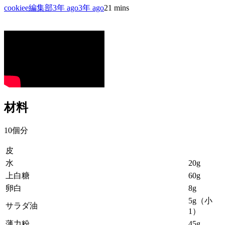
cookiee編集部
3年 ago
3年 ago
2
1 mins
材料
10個分
皮
水
20g
上白糖
60g
卵白
8g
5g（小
サラダ油
1）
薄力粉
45g