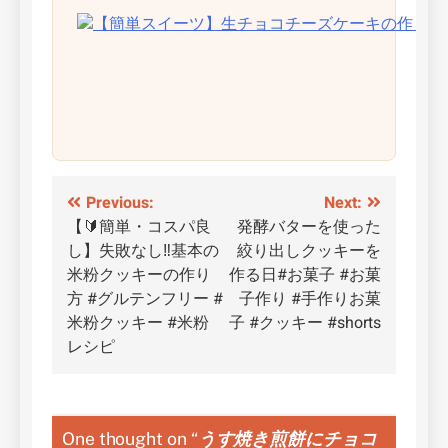
投
Previous:
Next:
【🔰簡単・コスパ良
発酵バターを使った
稿
し】失敗なし‼️基本の
絞り出しクッキーを
ナ
米粉クッキーの作り
作る日#お菓子 #お菓
方 #グルテンフリー #
子作り #手作りお菓
ビ
米粉クッキー #米粉
子 #クッキー #shorts
ゲ
レシピ
ー
シ
One thought on “
うす焼き煎餅にチョコ