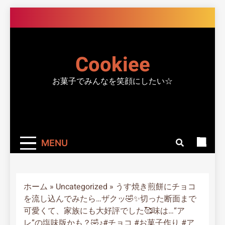
Skip
to
content
Cookiee
お菓子でみんなを笑顔にしたい☆
MENU
ホーム
»
Uncategorized
»
うす焼き煎餅にチョコ
を流し込んでみたら…ザクッ🤣✨切った断面まで
可愛くて、家族にも大好評でした🥰味は…“ア
レ”の塩味版かも？🤣♪#チョコ #お菓子作り #ア