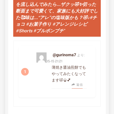
ョ
を流し込んでみたら…ザクッ🤣✨切った
ン
断面まで可愛くて、家族にも大好評でし
た🥰味は…“アレ”の塩味版かも？🤣♪#チ
ョコ #お菓子作り #アレンジレシピ
#Shorts #ブルボンプチ
”
@gurinoma7
より:
2026-05-15 21:21
薄焼き醤油煎餅でも
やってみたくなって
ます🤣🍘💕
返信