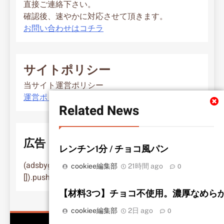
直接ご連絡下さい。
確認後、速やかに対応させて頂きます。
お問い合わせはコチラ
サイトポリシー
当サイト運営ポリシー
運営ポリシー
Related News
広告
レンチン1分 / チョコ風パン
(adsbygoogle = window.adsbygoogle ||
cookiee編集部
21時間 ago
0
[]).push({});
【材料3つ】チョコ不使用。濃厚なめら
cookiee編集部
2日 ago
0