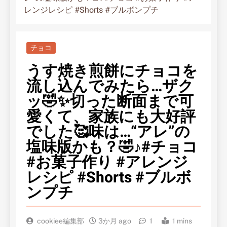
レンジレシピ #Shorts #ブルボンプチ
チョコ
うす焼き煎餅にチョコを
流し込んでみたら…ザク
ッ🤣✨切った断面まで可
愛くて、家族にも大好評
でした🥰味は…“アレ”の
塩味版かも？🤣♪#チョコ
#お菓子作り #アレンジ
レシピ #Shorts #ブルボ
ンプチ
cookiee編集部
3か月 ago
1
1 mins