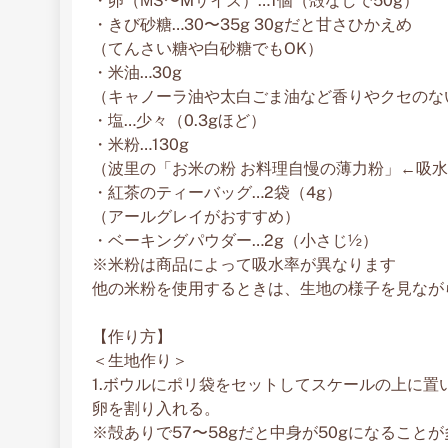
・卵（МS〜Mサイズ）…1個（殻なしで50g）
・きび砂糖…30〜35g 30gだと甘さひかえめ
（てんさい糖や白砂糖でもOK）
・米油…30g
（キャノーラ油や太白ごま油など香りやクセのな
・塩…少々（0.3gほど）
・米粉…130g
（波里の「お米の粉 お料理自慢の薄力粉」←吸
・紅茶のティーバッグ…2袋（4g）
（アールグレイがおすすめ）
・ベーキングパウダー…2g（小さじ½）
※米粉は商品によって吸水率が異なります
他の米粉を使用するときは、生地の様子を見なが
【作り方】
＜生地作り＞
1.ボウルにポリ袋をセットしてスケールの上に置
卵を割り入れる。
※殻ありで57〜58gだと中身が50gになること