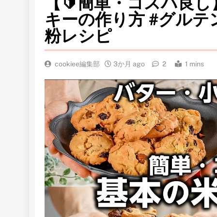
【🔰簡単・コスパ良し
キーの作り方 #グルテ
粉レシピ
cookiee編集部
3か月 ago
2
1 mins