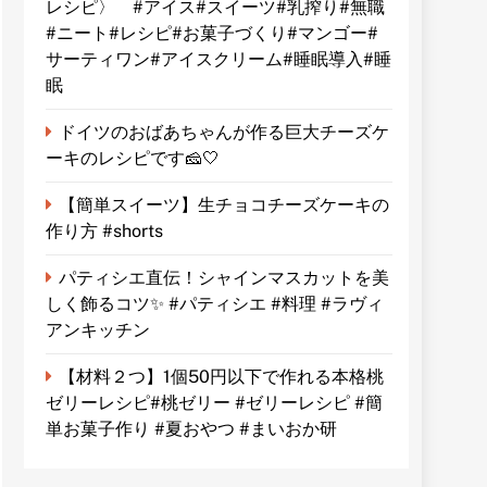
レシピ〉 #アイス#スイーツ#乳搾り#無職
#ニート#レシピ#お菓子づくり#マンゴー#
サーティワン#アイスクリーム#睡眠導入#睡
眠
ドイツのおばあちゃんが作る巨大チーズケ
ーキのレシピです🧀🤍
【簡単スイーツ】生チョコチーズケーキの
作り方 #shorts
パティシエ直伝！シャインマスカットを美
しく飾るコツ✨ #パティシエ #料理 #ラヴィ
アンキッチン
【材料２つ】1個50円以下で作れる本格桃
ゼリーレシピ#桃ゼリー #ゼリーレシピ #簡
単お菓子作り #夏おやつ #まいおか研