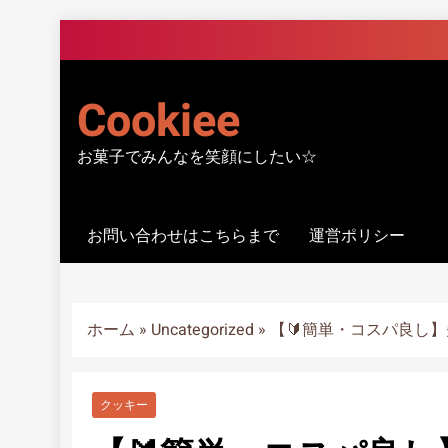
Skip
to
content
Cookiee
お菓子でみんなを笑顔にしたい☆
お問い合わせはこちらまで
運営ポリシー
ホーム
»
Uncategorized
»
【🔰簡単・コスパ良し】
クッキー