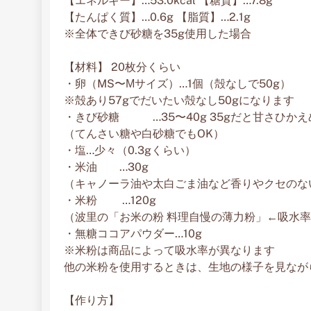
【エネルギー】…53.0kcal 【糖質】…7.8g
【たんぱく質】…0.6g 【脂質】…2.1g
※全体できび砂糖を35g使用した場合
【材料】 20枚分くらい
・卵（MS〜Мサイズ）…1個（殻なしで50g）
※殻あり57gでだいたい殻なし50gになります
・きび砂糖 …35〜40g 35gだと甘さひかえ
（てんさい糖や白砂糖でもOK）
・塩…少々（0.3gくらい）
・米油 …30g
（キャノーラ油や太白ごま油など香りやクセのな
・米粉 …120g
（波里の「お米の粉 料理自慢の薄力粉」←吸水
・無糖ココアパウダー…10g
※米粉は商品によって吸水率が異なります
他の米粉を使用するときは、生地の様子を見なが
【作り方】