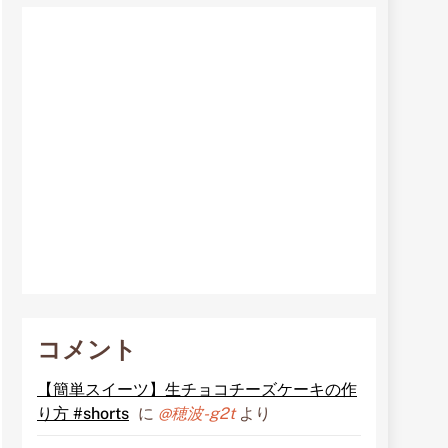
コメント
【簡単スイーツ】生チョコチーズケーキの作
り方 #shorts
に
@穂波-g2t
より