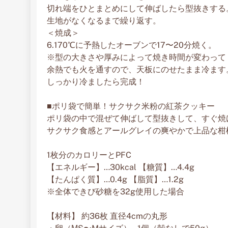
切れ端をひとまとめにして伸ばしたら型抜きする
生地がなくなるまで繰り返す。
＜焼成＞
6.170℃に予熱したオーブンで17〜20分焼く。
※型の大きさや厚みによって焼き時間が変わって
余熱でも火を通すので、天板にのせたまま冷ます
しっかり冷ましたら完成！
■ポリ袋で簡単！サクサク米粉の紅茶クッキー
ポリ袋の中で混ぜて伸ばして型抜きして、すぐ焼
サクサク食感とアールグレイの爽やかで上品な柑
1枚分のカロリーとPFC
【エネルギー】…30kcal 【糖質】…4.4g
【たんぱく質】…0.4g 【脂質】…1.2g
※全体できび砂糖を32g使用した場合
【材料】 約36枚 直径4cmの丸形