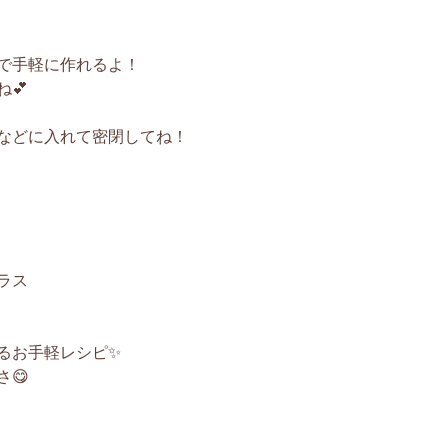
で手軽に作れるよ！
💕
などに入れて密閉してね！
ラス
お手軽レシピ✨️
😋