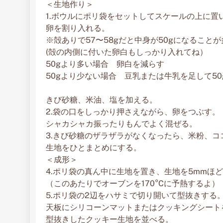
＜生地作り＞
1.ボウルにポリ袋をセットしてスケールの上に置
卵を割り入れる。
※殻ありで57〜58gだと中身が50gになること
(殻の内側に付いた卵白もしっかり入れてね）
50gより多い場合 卵白を減らす
50gより少ない場合 豆乳または牛乳を足して50
きび砂糖、米油、塩を加える。
2.袋の口をしっかり押さえながら、卵をつぶす。
シャカシャカ振ったりもんでよく混ぜる。
3.きび砂糖のザラザラがなくなったら、米粉、
生地をひとまとめにする。
＜成形＞
4.ポリ袋の真ん中に生地を置き、生地を5mmほ
（このあたりでオーブンを170°Cに予熱するよ）
5.ポリ袋の2辺をハサミで切り開いて型抜きする
天板にシリコーンマットまたはクッキングシート
型抜きしたクッキー生地を並べる。