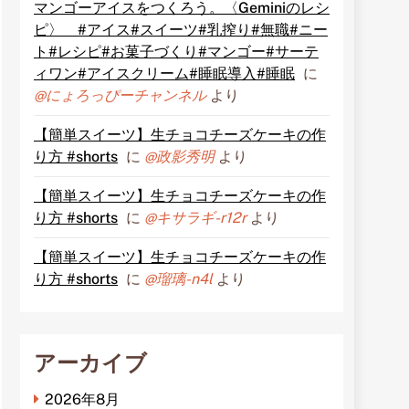
マンゴーアイスをつくろう。〈Geminiのレシ
ピ〉 #アイス#スイーツ#乳搾り#無職#ニー
ト#レシピ#お菓子づくり#マンゴー#サーテ
ィワン#アイスクリーム#睡眠導入#睡眠
に
@にょろっぴーチャンネル
より
【簡単スイーツ】生チョコチーズケーキの作
り方 #shorts
に
@政影秀明
より
【簡単スイーツ】生チョコチーズケーキの作
り方 #shorts
に
@キサラギ-r12r
より
【簡単スイーツ】生チョコチーズケーキの作
り方 #shorts
に
@瑠璃-n4l
より
アーカイブ
2026年8月