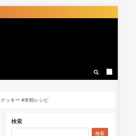
粉クッキー #米粉レシピ
検索
検索