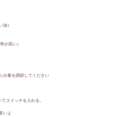
い油）
水率が高い）
ら分量を調節してください
いてスイッチを入れる。
が多いよ