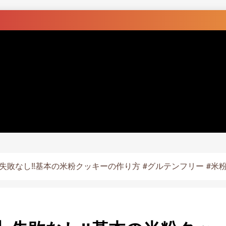
失敗なし‼️基本の米粉クッキーの作り方 #グルテンフリー #米