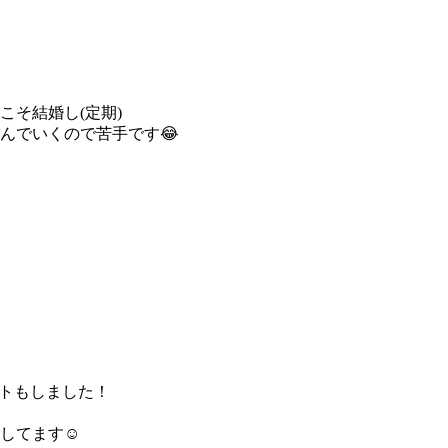
そ結婚し(定期)
んでいくので苦手です😂
ントもしました！
援してます☺