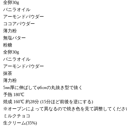
全卵30g
バニラオイル
アーモンドパウダー
ココアパウダー
薄力粉
無塩バター
粉糖
全卵30g
バニラオイル
アーモンドパウダー
抹茶
薄力粉
5㎜厚に伸ばしてφ6㎝の丸抜き型で抜く
予熱 180℃
焼成 160℃ 約28分 (15分ほど前後を逆にする)
※オーブンによって異なるので焼き色を見て調整してくださ
ミルクチョコ
生クリーム(35%)