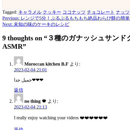
Tagged:
キャラメル
クッキー
ココナッツ
チョコレート
ナッツ
Previous:
レンジで5分！ぷるぷるもちもち絶品わらび餅の簡単
投
Next:
未知の味のケーキのレシピ
稿
9 thoughts on “
３種のガナッシュサンドク
ナ
ASMR
”
ビ
ゲ
Moroccan kitchen B.F
より:
ー
2023-02-04 21:01
シ
جميل جدا❤❤❤
ョ
返信
ン
no thing 🍁
より:
2023-02-04 21:13
I really enjoy watching your videos ❤️❤️❤️❤️❤️❤️
返信