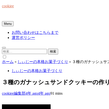
Skip
cookiee
to
content
お菓子でみんなを笑顔にしたい☆
Menu
お問い合わせはこちらまで
運営ポリシー
検
索:
ホーム
»
しぃじーの本格お菓子づくり
»
３種のガナッシュサン
しぃじーの本格お菓子づくり
３種のガナッシュサンドクッキーの作り方
cookiee編集部
4年 ago
4年 ago
9
1 mins