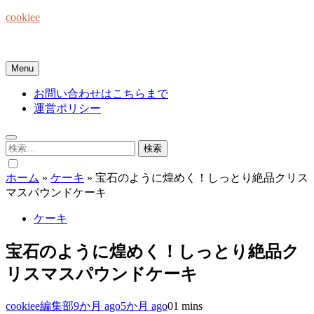
Skip
cookiee
to
content
お菓子でみんなを笑顔にしたい☆
Menu
お問い合わせはこちらまで
運営ポリシー
検
索:
ホーム
»
ケーキ
»
宝石のように煌めく！しっとり絶品クリス
マスパウンドケーキ
ケーキ
宝石のように煌めく！しっとり絶品ク
リスマスパウンドケーキ
cookiee編集部
9か月 ago
5か月 ago
0
1 mins