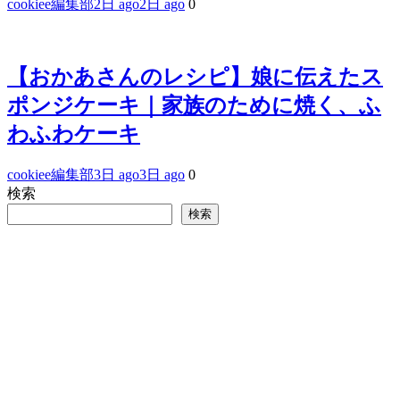
cookiee編集部
2日 ago
2日 ago
0
【おかあさんのレシピ】娘に伝えたス
ポンジケーキ｜家族のために焼く、ふ
わふわケーキ
cookiee編集部
3日 ago
3日 ago
0
検索
検索