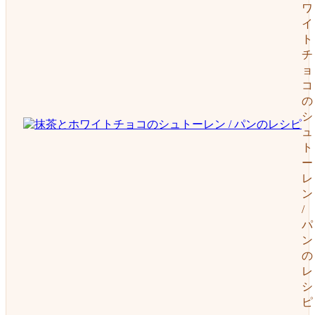
ワ
イ
ト
チ
ョ
コ
の
シ
ュ
ト
ー
レ
ン
/
パ
ン
の
レ
シ
ピ