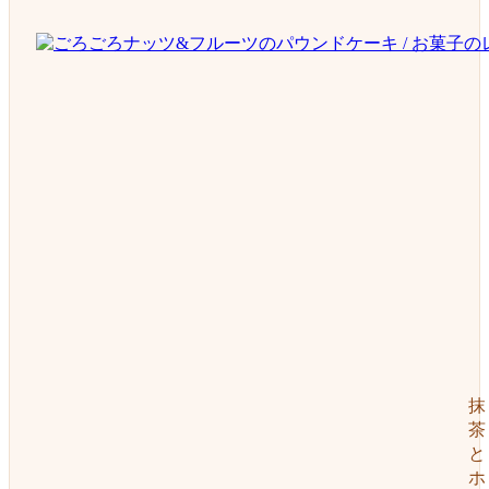
抹
茶
と
ホ