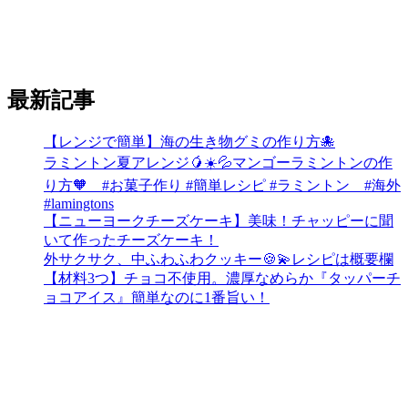
最新記事
【レンジで簡単】海の生き物グミの作り方🐙
ラミントン夏アレンジ🥭☀️💦マンゴーラミントンの作
り方🧡 #お菓子作り #簡単レシピ #ラミントン #海外
#lamingtons
【ニューヨークチーズケーキ】美味！チャッピーに聞
いて作ったチーズケーキ！
外サクサク、中ふわふわクッキー🍪💫レシピは概要欄
【材料3つ】チョコ不使用。濃厚なめらか『タッパーチ
ョコアイス』簡単なのに1番旨い！