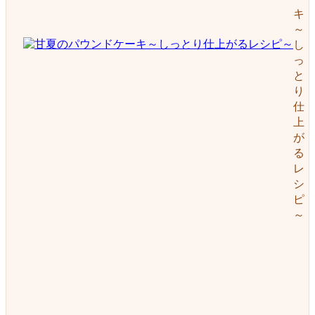
キ
～
し
っ
と
り
仕
上
が
る
レ
シ
ピ
～