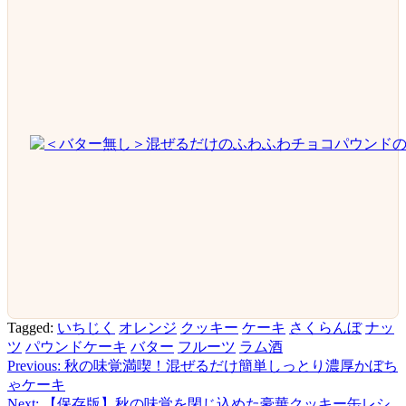
Tagged:
いちじく
オレンジ
クッキー
ケーキ
さくらんぼ
ナッ
ツ
パウンドケーキ
バター
フルーツ
ラム酒
Previous:
秋の味覚満喫！混ぜるだけ簡単しっとり濃厚かぼち
投
ゃケーキ
稿
Next:
【保存版】秋の味覚を閉じ込めた豪華クッキー缶レシ