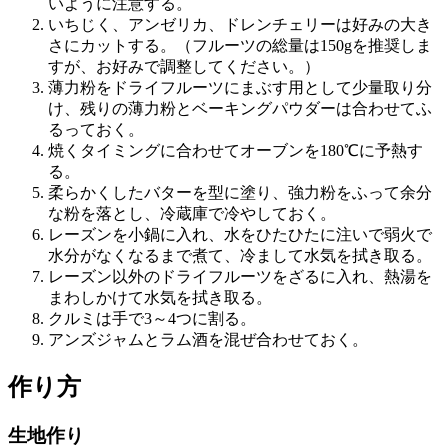
いように注意する。
いちじく、アンゼリカ、ドレンチェリーは好みの大き
さにカットする。（フルーツの総量は150gを推奨しま
すが、お好みで調整してください。）
薄力粉をドライフルーツにまぶす用として少量取り分
け、残りの薄力粉とベーキングパウダーは合わせてふ
るっておく。
焼くタイミングに合わせてオーブンを180℃に予熱す
る。
柔らかくしたバターを型に塗り、強力粉をふって余分
な粉を落とし、冷蔵庫で冷やしておく。
レーズンを小鍋に入れ、水をひたひたに注いで弱火で
水分がなくなるまで煮て、冷まして水気を拭き取る。
レーズン以外のドライフルーツをざるに入れ、熱湯を
まわしかけて水気を拭き取る。
クルミは手で3～4つに割る。
アンズジャムとラム酒を混ぜ合わせておく。
作り方
生地作り