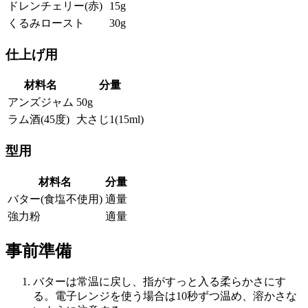
ドレンチェリー(赤)
15g
くるみロースト
30g
仕上げ用
材料名
分量
アンズジャム
50g
ラム酒(45度)
大さじ1(15ml)
型用
材料名
分量
バター(食塩不使用)
適量
強力粉
適量
事前準備
バターは常温に戻し、指がすっと入る柔らかさにす
る。電子レンジを使う場合は10秒ずつ温め、溶かさな