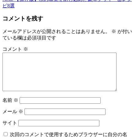
ピ8選
ナ
ビ
コメントを残す
ゲ
メールアドレスが公開されることはありません。
※
が付い
ー
ている欄は必須項目です
シ
コメント
※
ョ
ン
名前
※
メール
※
サイト
次回のコメントで使用するためブラウザーに自分の名