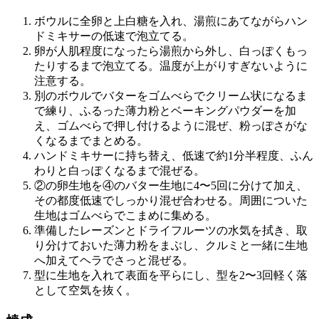
ボウルに全卵と上白糖を入れ、湯煎にあてながらハン
ドミキサーの低速で泡立てる。
卵が人肌程度になったら湯煎から外し、白っぽくもっ
たりするまで泡立てる。温度が上がりすぎないように
注意する。
別のボウルでバターをゴムべらでクリーム状になるま
で練り、ふるった薄力粉とベーキングパウダーを加
え、ゴムべらで押し付けるように混ぜ、粉っぽさがな
くなるまでまとめる。
ハンドミキサーに持ち替え、低速で約1分半程度、ふん
わりと白っぽくなるまで混ぜる。
②の卵生地を④のバター生地に4〜5回に分けて加え、
その都度低速でしっかり混ぜ合わせる。周囲についた
生地はゴムべらでこまめに集める。
準備したレーズンとドライフルーツの水気を拭き、取
り分けておいた薄力粉をまぶし、クルミと一緒に生地
へ加えてヘラでさっと混ぜる。
型に生地を入れて表面を平らにし、型を2〜3回軽く落
として空気を抜く。