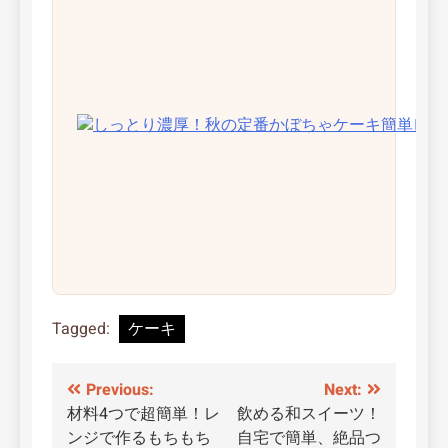
Tagged:
ケーキ
投
Previous:
Next:
材料4つで超簡単！レ
飲める和スイーツ！
稿
ンジで作るもちもち
自宅で簡単、絶品つ