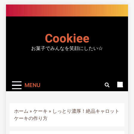
Skip
to
content
Cookiee
お菓子でみんなを笑顔にしたい☆
MENU
ホーム
»
ケーキ
»
しっとり濃厚！絶品キャロット
ケーキの作り方