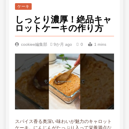
ケーキ
しっとり濃厚！絶品キャ
ロットケーキの作り方
cookiee編集部
9か月 ago
0
1 mins
スパイス香る奥深い味わいが魅力のキャロット
ケーキ。にんじんがたっぷり入って栄養満点な