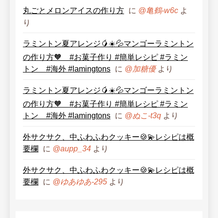
丸ごとメロンアイスの作り方
に
よ
@亀鶴-w6c
り
ラミントン夏アレンジ🥭☀️💦マンゴーラミントン
の作り方🧡 #お菓子作り #簡単レシピ #ラミン
トン #海外 #lamingtons
に
より
@加糖優
ラミントン夏アレンジ🥭☀️💦マンゴーラミントン
の作り方🧡 #お菓子作り #簡単レシピ #ラミン
トン #海外 #lamingtons
に
より
@ぬこ-t3q
外サクサク、中ふわふわクッキー🍪💫レシピは概
要欄
に
より
@aupp_34
外サクサク、中ふわふわクッキー🍪💫レシピは概
要欄
に
より
@ゆあゆあ-295