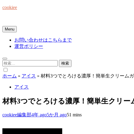
Skip
cookiee
to
content
お菓子でみんなを笑顔にしたい☆
Menu
お問い合わせはこちらまで
運営ポリシー
検
索:
ホーム
»
アイス
»
材料3つでとろける濃厚！簡単生クリーム
アイス
材料3つでとろける濃厚！簡単生クリー
cookiee編集部
4年 ago
5か月 ago
5
1 mins