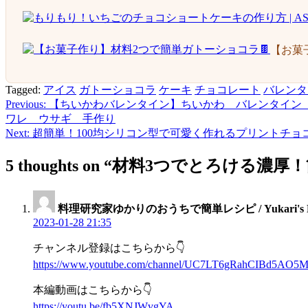
【お菓
Tagged:
アイス
ガトーショコラ
ケーキ
チョコレート
バレンタ
Previous:
【ちいかわバレンタイン】ちいかわ バレンタイン
投
ワレ ウサギ 手作り
稿
Next:
超簡単！100均シリコン型で可愛く作れるプリントチョ
ナ
5 thoughts on “
材料3つでとろける濃厚
ビ
ゲ
料理研究家ゆかりのおうちで簡単レシピ / Yukari's Ki
ー
2023-01-28 21:35
シ
チャンネル登録はこちらから👇
ョ
https://www.youtube.com/channel/UC7LT6gRahCIBd5AO5
ン
本編動画はこちらから👇
https://youtu.be/fb5XNJWvgYA