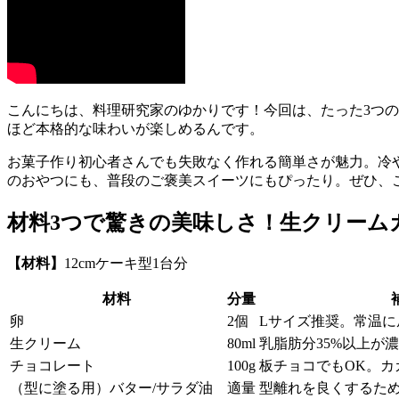
こんにちは、料理研究家のゆかりです！今回は、たった3つ
ほど本格的な味わいが楽しめるんです。
お菓子作り初心者さんでも失敗なく作れる簡単さが魅力。冷
のおやつにも、普段のご褒美スイーツにもぴったり。ぜひ、
材料3つで驚きの美味しさ！生クリーム
【材料】
12cmケーキ型1台分
材料
分量
卵
2個
Lサイズ推奨。常温に
生クリーム
80ml
乳脂肪分35%以上が
チョコレート
100g
板チョコでもOK。カ
（型に塗る用）バター/サラダ油
適量
型離れを良くするた