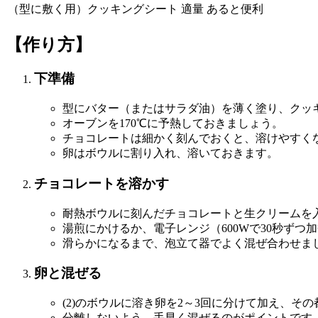
（型に敷く用）クッキングシート
適量
あると便利
【作り方】
下準備
型にバター（またはサラダ油）を薄く塗り、クッ
オーブンを170℃に予熱しておきましょう。
チョコレートは細かく刻んでおくと、溶けやすく
卵はボウルに割り入れ、溶いておきます。
チョコレートを溶かす
耐熱ボウルに刻んだチョコレートと生クリームを
湯煎にかけるか、電子レンジ（600Wで30秒ず
滑らかになるまで、泡立て器でよく混ぜ合わせま
卵と混ぜる
(2)のボウルに溶き卵を2～3回に分けて加え、
分離しないよう、手早く混ぜるのがポイントです