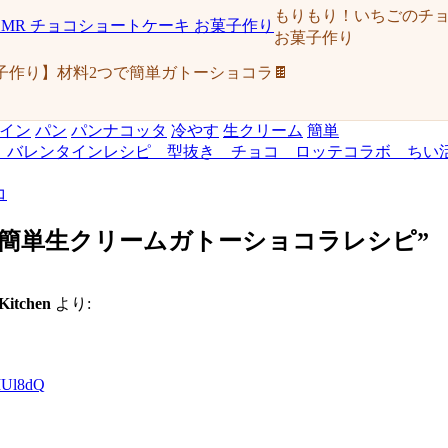
もりもり！いちごのチョコ
お菓子作り
子作り】材料2つで簡単ガトーショコラ🍫
イン
パン
パンナコッタ
冷やす
生クリーム
簡単
 バレンタインレシピ 型抜き チョコ ロッテコラボ ちい
コ
！簡単生クリームガトーショコラレシピ
”
tchen
より:
MUl8dQ