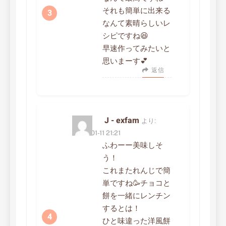
それも簡単に出来る
なんて素晴らしいレ
シピですね😆
早速作ってみたいと
思いまーす💕
返信
J - exfam
より:
2023-01-11 21:21
ふわーー美味しそ
う！
これまたれんじで簡
単ですね🥳チョコと
餅を一緒にレンチン
するとは！
ひと味違った洋風餅