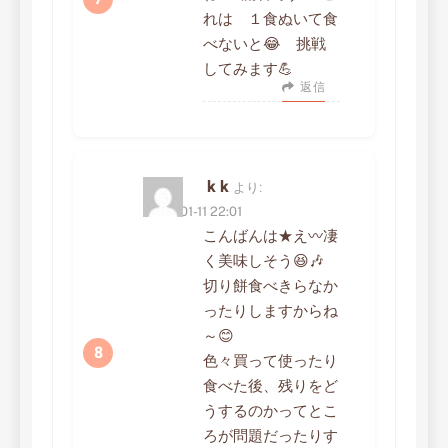
れは １食ぬいて食
べないと😂 挑戦
してみます💪
返信
k k
より:
2023-01-11 22:01
こんばんは★え〰️凄
く美味しそう😆🎶
切り餅食べきらなか
ったりしますからね
～😊
色々買って使ったり
食べた後、残りをど
うするのかってとこ
ろが問題だったりす