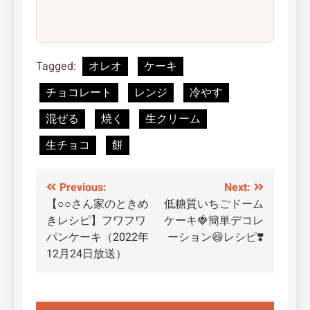
Tagged:
オレオ
ケーキ
チョコレート
レンジ
冷やす
混ぜる
焼く
生クリーム
生チョコ
餅
投
Previous:
Next:
【○○さん家のときめ
低糖質いちごドーム
稿
きレシピ】フワフワ
ケーキ🍓簡単デコレ
ナ
パンケーキ（2022年
ーション😆レシピ❣️
12月24日放送）
ビ
ゲ