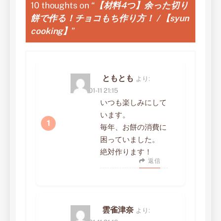
ー
10 thoughts on “
【材料4つ】余った切り
餅で作る！チョコもち作り方！ / 【syun
シ
cooking】
”
ョ
ン
ともとも
より:
2023-01-11 21:15
いつも楽しみにして
います。
毎年、お餅の消費に
困っていました。
絶対作ります！
返信
雲雀津奈
より: