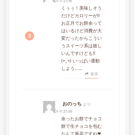
2023-01-11 21:16
くぅぅ！美味しそう
だけどカロリーが!!
お正月でお餅余って
はいるけど消費が大
変だったからこうい
うスイーツ系は嬉し
いんですけども!!
(>_<) いっぱい運動
しよう……
返信
おのっち
より:
2023-01-11 21:16
余ったお餅でチョコ
餅で生チョコを包む
なんて最高ですね❤