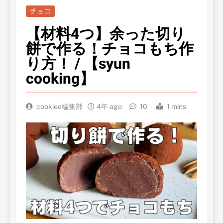
チョコ
【材料4つ】余った切り
餅で作る！チョコもち作
り方！ / 【syun
cooking】
cookiee編集部
4年 ago
10
1 mins