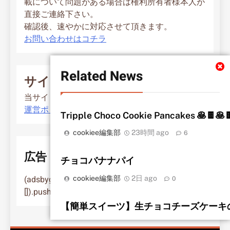
載について問題がある場合は権利所有者様本人が
直接ご連絡下さい。
確認後、速やかに対応させて頂きます。
お問い合わせはコチラ
Related News
サイトポリシー
当サイト運営ポリシー
運営ポリシー
Tripple Choco Cookie Pancakes 🥞🍫
cookiee編集部
23時間 ago
6
広告
チョコバナナパイ
(adsbygoogle = window.adsbygoogle ||
cookiee編集部
2日 ago
0
[]).push({});
【簡単スイーツ】生チョコチーズケーキの作り
cookiee編集部
3日 ago
9