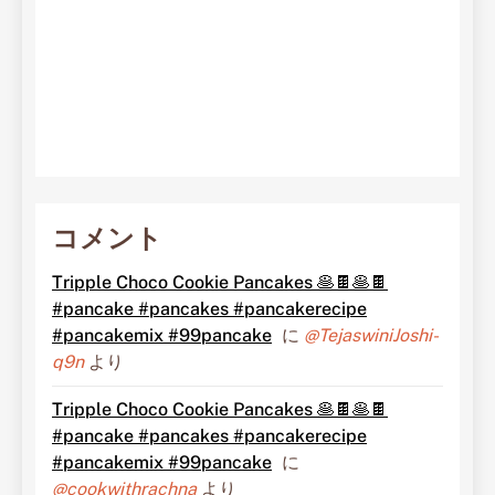
コメント
Tripple Choco Cookie Pancakes 🥞🍫🥞🍫
#pancake #pancakes #pancakerecipe
#pancakemix #99pancake
に
@TejaswiniJoshi-
q9n
より
Tripple Choco Cookie Pancakes 🥞🍫🥞🍫
#pancake #pancakes #pancakerecipe
#pancakemix #99pancake
に
@cookwithrachna
より