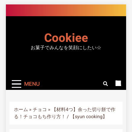
Skip
to
content
Cookiee
お菓子でみんなを笑顔にしたい☆
MENU
ホーム
»
チョコ
»
【材料4つ】余った切り餅で作
る！チョコもち作り方！ / 【syun cooking】