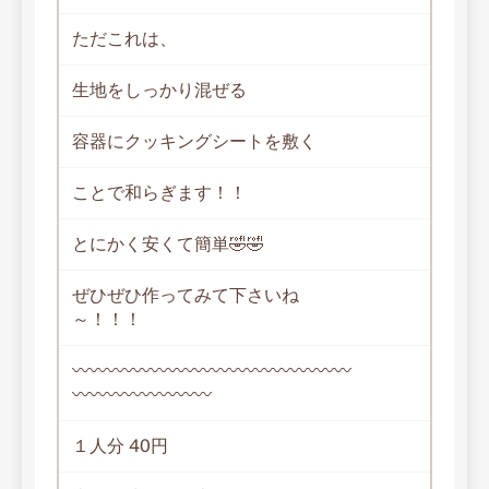
ただこれは、
生地をしっかり混ぜる
容器にクッキングシートを敷く
ことで和らぎます！！
とにかく安くて簡単🤣🤣
ぜひぜひ作ってみて下さいね
～！！！
〰〰〰〰〰〰〰〰〰〰〰〰〰〰〰〰
〰〰〰〰〰〰〰〰
１人分 40円