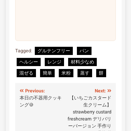
Tagged:
グルテンフリー
パン
ヘルシー
レンジ
材料少なめ
混ぜる
簡単
米粉
蒸す
餅
投
Previous:
Next:
本日の不器用クッキ
【いちごカスタード
稿
ング🍪
生クリーム】
ナ
strawberry custard
freshcream デリバリ
ビ
ーバージョン 手作り