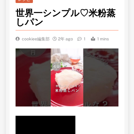
世界一シンプル♡米粉蒸
しパン
cookiee編集部
2年 ago
1
1 mins