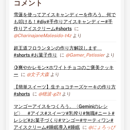
コメント
雪蓮を使ってアイスキャンディーを作ろう、何で
も叩ける！#diy#手作りアイスキャンディー#手
作りアイスクリーム#shorts
に
@CharinajaneMalesido-t4z
より
超王道フロランタンの作り方解説します
#shorts #お菓子作り
に
@Gamer_Patissier
より
🍋爽やかレモン×ホワイトチョコのご褒美クッキ
ー
に
@文子大森
より
【簡単スイーツ】生チョコチーズケーキの作り方
#shorts
に
@穂波-g2t
より
マンゴーアイスをつくろう。〈Geminiのレシ
ピ〉 #アイス#スイーツ#乳搾り#無職#ニート#
レシピ#お菓子づくり#マンゴー#サーティワン#
アイスクリーム#睡眠導入#睡眠
に
@にょろっぴ