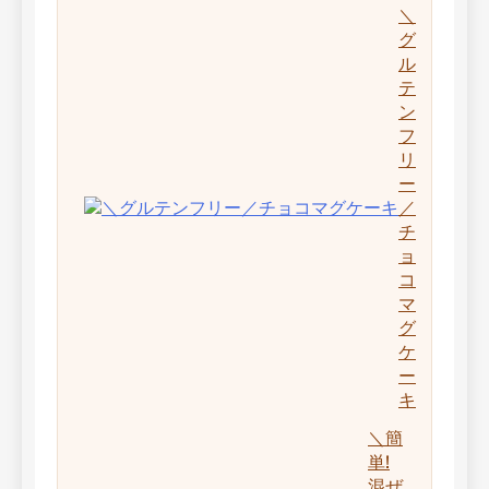
＼
グ
ル
テ
ン
フ
リ
ー
／
チ
ョ
コ
マ
グ
ケ
ー
キ
＼簡
単!
混ぜ