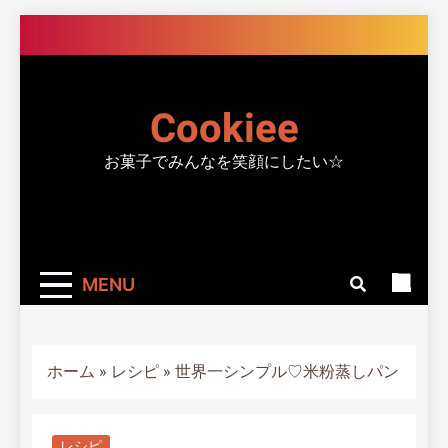
Skip
to
content
Cookiee
お菓子でみんなを笑顔にしたい☆
MENU
ホーム
»
レシピ
»
世界一シンプル♡米粉蒸しパン
レシピ