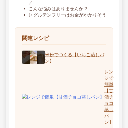
／
こんな悩みはありませんか？
▷グルテンフリーはお金がかかりそう
関連レシピ
米粉でつくる【いちご蒸しパ
ン】
レン
ジで
簡単
【甘
酒チ
ョコ
蒸し
パ
ン】