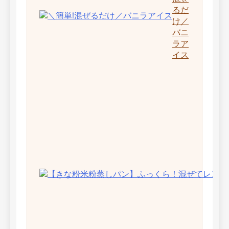
るだ
け／
バニ
ラア
イス