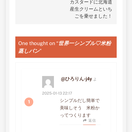
ゲ
カスタードに北海道
産生クリームといち
ー
ごを乗せました！
シ
ョ
One thought on “
世界一シンプル♡米粉
ン
蒸しパン
”
@ひろりん-j4y
よ
り:
2025-01-13 22:17
シンプルだし簡単で
美味しそう 米粉か
ってつくります
返信