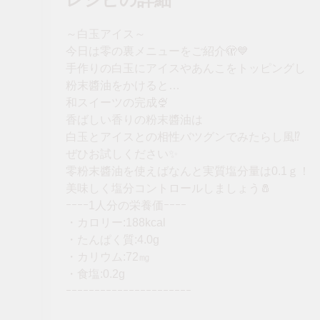
～白玉アイス～
今日は零の裏メニューをご紹介🫣💙
手作りの白玉にアイスやあんこをトッピングし
粉末醬油をかけると…
和スイーツの完成🍨
香ばしい香りの粉末醬油は
白玉とアイスとの相性バツグンでみたらし風⁉
ぜひお試しください✨
零粉末醬油を使えばなんと実質塩分量は0.1ｇ！
美味しく塩分コントロールしましょう🧂
ｰｰｰｰ1人分の栄養価ｰｰｰｰ
・カロリー:188kcal
・たんぱく質:4.0g
・カリウム:72㎎
・食塩:0.2g
ｰｰｰｰｰｰｰｰｰｰｰｰｰｰｰｰｰｰｰｰｰｰ