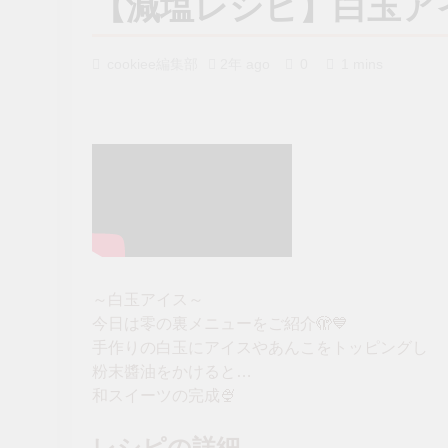
【減塩レシピ】白玉ア
cookiee編集部
2年 ago
0
1 mins
～白玉アイス～
今日は零の裏メニューをご紹介🫣💙
手作りの白玉にアイスやあんこをトッピングし
粉末醬油をかけると…
和スイーツの完成🍨
レシピの詳細