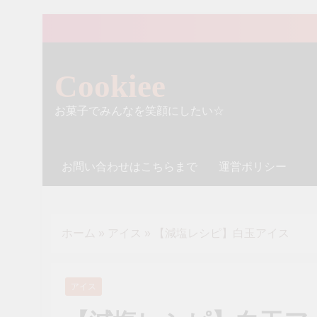
Skip
to
content
Cookiee
お菓子でみんなを笑顔にしたい☆
お問い合わせはこちらまで
運営ポリシー
ホーム
»
アイス
»
【減塩レシピ】白玉アイス
アイス