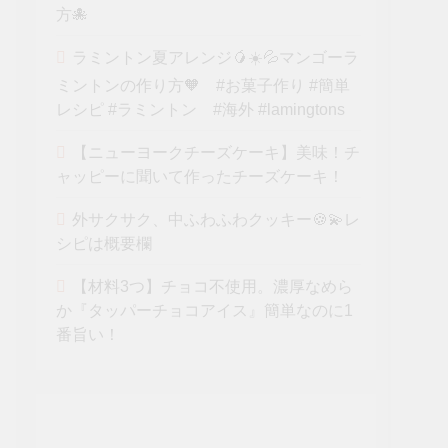
方🐙
ラミントン夏アレンジ🥭☀️💦マンゴーラ
ミントンの作り方🧡 #お菓子作り #簡単
レシピ #ラミントン #海外 #lamingtons
【ニューヨークチーズケーキ】美味！チ
ャッピーに聞いて作ったチーズケーキ！
外サクサク、中ふわふわクッキー🍪💫レ
シピは概要欄
【材料3つ】チョコ不使用。濃厚なめら
か『タッパーチョコアイス』簡単なのに1
番旨い！