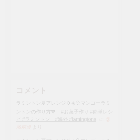
コメント
ラミントン夏アレンジ🥭☀️💦マンゴーラミ
ントンの作り方🧡 #お菓子作り #簡単レシ
ピ #ラミントン #海外 #lamingtons
に
@
より
加糖優