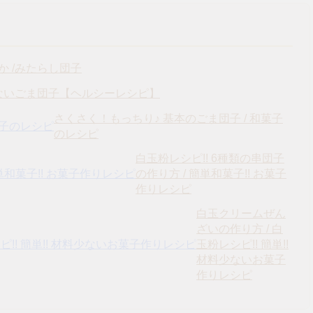
か /みたらし団子
ないごま団子【ヘルシーレシピ】
さくさく！もっちり♪ 基本のごま団子 / 和菓子
のレシピ
白玉粉レシピ!! 6種類の串団子
の作り方 / 簡単和菓子!! お菓子
作りレシピ
白玉クリームぜん
ざいの作り方 / 白
玉粉レシピ!! 簡単!!
材料少ないお菓子
作りレシピ