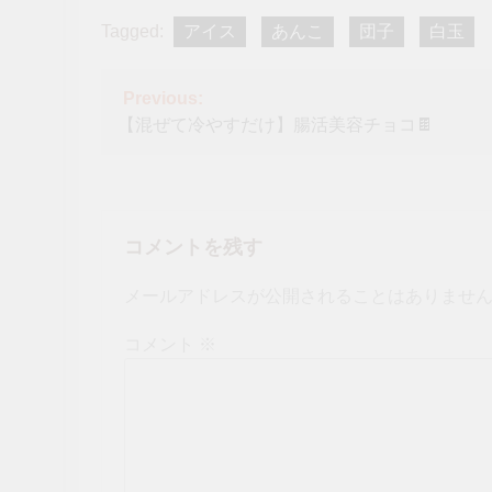
Tagged:
アイス
あんこ
団子
白玉
投
Previous:
【混ぜて冷やすだけ】腸活美容チョコ🍫
稿
ナ
ビ
コメントを残す
ゲ
ー
メールアドレスが公開されることはありませ
シ
コメント
※
ョ
ン