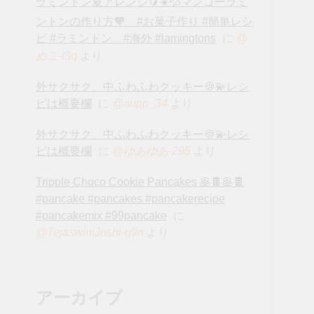
ラミントン夏アレンジ🥭☀️💦マンゴーラミ
ントンの作り方🧡 #お菓子作り #簡単レシ
ピ #ラミントン #海外 #lamingtons
に
@
より
ぬこ-t3q
外サクサク、中ふわふわクッキー🍪💫レシ
ピは概要欄
に
より
@aupp_34
外サクサク、中ふわふわクッキー🍪💫レシ
ピは概要欄
に
より
@ゆあゆあ-295
Tripple Choco Cookie Pancakes 🥞🍫🥞🍫
#pancake #pancakes #pancakerecipe
#pancakemix #99pancake
に
より
@TejaswiniJoshi-q9n
アーカイブ