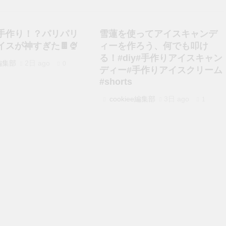
手作り！？パリパリ
雪蓮を使ってアイスキャンデ
スが神すぎた🍫🍨
ィーを作ろう、何でも叩け
る！#diy#手作りアイスキャン
e編集部
2日 ago
0
ディー#手作りアイスクリーム
#shorts
cookiee編集部
3日 ago
1