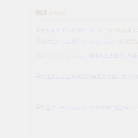
関連レシピ
もちもち柔ら
揚げ