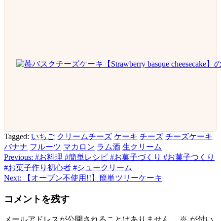
Tagged:
いちご
クリームチーズ
ケーキ
チーズ
チーズケーキ
バナナ
フルーツ
マカロン
ラム酒
生クリーム
Previous:
#お料理 #簡単レシピ #お菓子づくり #お菓子つくり
投
#お菓子作り初心者 #シュークリーム
稿
Next:
【オーブン不使用!!】簡単ツリーケーキ
ナ
コメントを残す
ビ
メールアドレスが公開されることはありません。
※
が付い