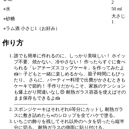
2
⭐︎水
50 ml
大さじ
⭐︎砂糖
1
⭐︎ラム酒 小さじ1（お好み）
作り方
誰でも簡単に作れるのに、しっかり美味しい！ ホイッ
プ不要、焼かない、冷やさない！ 作ったらすぐに食べ
られる「レアチーズスコップケーキ」を作ってみたよ
🍰✨ 子どもと一緒に楽しめるから、親子時間にもぴっ
たり。 さらに、パーティー料理で出費がかさむときも
ケーキで節約！ 手作りだからこそ、家族のテンション
も爆上がり間違いなし😍 耐熱ガラス容器を使えばその
まま保存もできるよ🍰
————————————————
スポンジケーキはそれぞれ6等分にカットし 耐熱ガラ
スに敷き詰めたら⭐︎のシロップを全てハケで塗る。
いちごの飾りを残してそれ以外のヘタを切ったら縦半
分に切る。 耐熱ガラスの側面に貼り付ける。