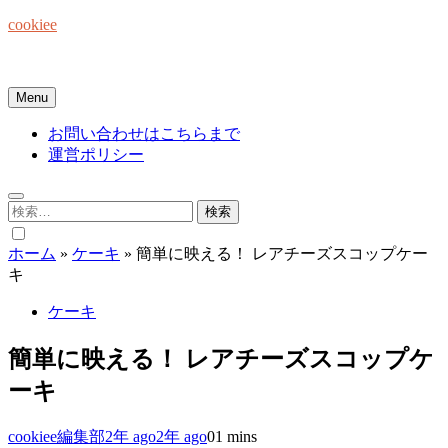
Skip
cookiee
to
content
お菓子でみんなを笑顔にしたい☆
Menu
お問い合わせはこちらまで
運営ポリシー
検
索:
ホーム
»
ケーキ
»
簡単に映える！ レアチーズスコップケー
キ
ケーキ
簡単に映える！ レアチーズスコップケ
ーキ
cookiee編集部
2年 ago
2年 ago
0
1 mins