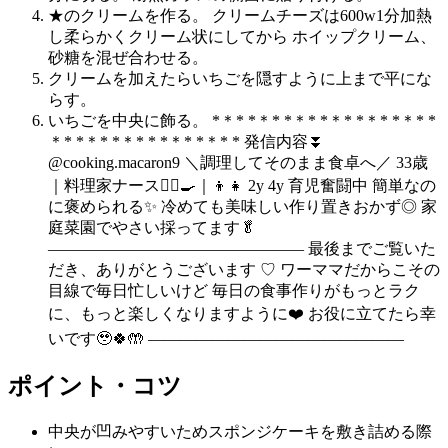
★のクリームを作る。 クリームチーズは600w1分加熱
し柔らかくクリーム状にしてから ホイップクリーム、
砂糖を混ぜ合わせる。
クリームを加えたらいちごを隠すように上まで平にな
らす。
いちごを中央に飾る。 *＊* *＊* *＊* *＊* *＊* *＊* *
＊* *＊* *＊* * *＊* *＊* * 発信内容⏬
@cooking.macaron9 ＼調理してそのまま食卓へ／ 33歳
｜料理家ナース👩‍⚕️🍳｜👦👧 2y 4y 育児奮闘中 簡単なの
に褒められる✨ 冷めても美味しい作り置きおかず◎ 家
庭菜園でやさい採ってます🥬
———————————————— 最後までご覧いた
だき、ありがとうございます ♡ ワーママだからこその
目線で毎日忙しいけど 毎日の食事作りがもっとラク
に、もっと楽しくなりますように❤️ お役に立てたら幸
いです🥹🍀🤲 ————————————————
ポイント・コツ
中央が凹みやすいためスポンジケーキを敷き詰める際