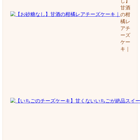
し】
甘酒
の柑
橘レ
アチ
ーズ
ケー
キ｜