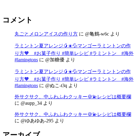
コメント
丸ごとメロンアイスの作り方
に
@亀鶴-w6c
より
ラミントン夏アレンジ🥭☀️💦マンゴーラミントンの作
り方🧡 #お菓子作り #簡単レシピ #ラミントン #海外
#lamingtons
に
@加糖優
より
ラミントン夏アレンジ🥭☀️💦マンゴーラミントンの作
り方🧡 #お菓子作り #簡単レシピ #ラミントン #海外
#lamingtons
に
@ぬこ-t3q
より
外サクサク、中ふわふわクッキー🍪💫レシピは概要欄
に
@aupp_34
より
外サクサク、中ふわふわクッキー🍪💫レシピは概要欄
に
@ゆあゆあ-295
より
アーカイブ