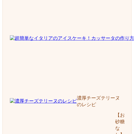
濃厚チーズテリーヌ
のレシピ
【お
砂糖
な