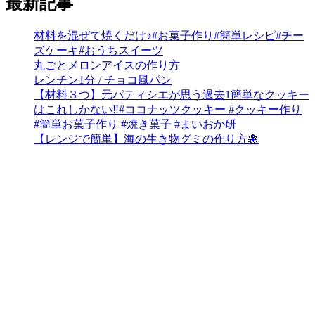
最新記事
材料を混ぜて焼くだけ♪#お菓子作り#簡単レシピ#チー
ズケーキ#おうちスイーツ
丸ごとメロンアイスの作り方
レンチン1分 / チョコ風パン
【材料３つ】元パティシエが思う過去1簡単なクッキー
はこれしかない‼︎#ココナッツクッキー #クッキー作り
#簡単お菓子作り #焼き菓子 #まいおか研
【レンジで簡単】海の生き物グミの作り方🐙