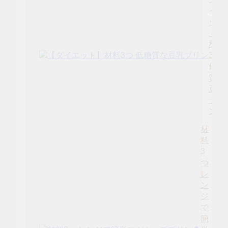
イエ
ッ
ト】
材料
3つ
低糖
質な
豆乳
プリ
ン
材
料
3
つ
レ
ン
ジ
で
簡