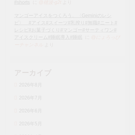
#shorts
に
より
@穂波-g2t
マンゴーアイスをつくろう。〈Geminiのレシ
ピ〉 #アイス#スイーツ#乳搾り#無職#ニート#
レシピ#お菓子づくり#マンゴー#サーティワン#
アイスクリーム#睡眠導入#睡眠
に
@にょろっぴ
より
ーチャンネル
アーカイブ
2026年8月
2026年7月
2026年6月
2026年5月