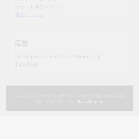
当サイト運営ポリシー
運営ポリシー
広告
(adsbygoogle = window.adsbygoogle ||
[]).push({});
LocalNews - Modern WordPress Theme. All Rights Reserved
BlazeThemes
2026.. Free Theme By
.