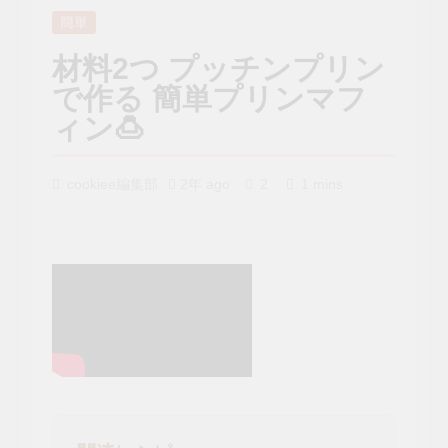
簡単
材料2つ プッチンプリン
で作る 簡単プリンマフ
ィン🍮
cookiee編集部
2年 ago
2
1 mins