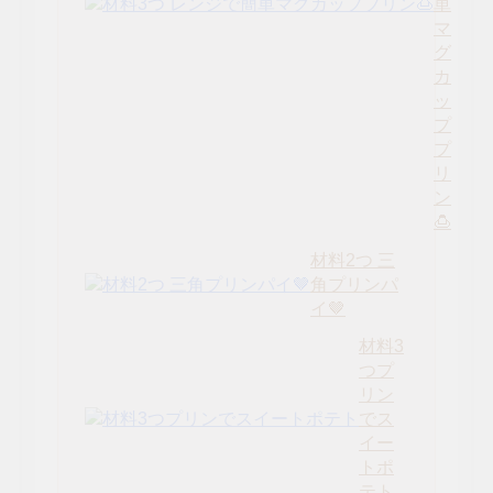
単
マ
グ
カ
ッ
プ
プ
リ
ン
🍮
材料2つ 三
角プリンパ
イ🤎
材料3
つプ
リン
でス
イー
トポ
テト