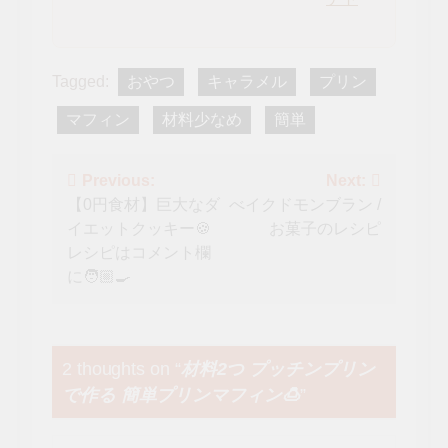
Tagged:
おやつ
キャラメル
プリン
マフィン
材料少なめ
簡単
投
Previous:
Next:
【0円食材】巨大なダ
べイクドモンブラン /
稿
イエットクッキー🍪
お菓子のレシピ
ナ
レシピはコメント欄
に🧑🏼‍🍳
ビ
ゲ
ー
2 thoughts on “
材料2つ プッチンプリン
で作る 簡単プリンマフィン🍮
”
シ
ョ