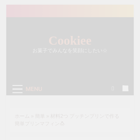
Skip
to
content
Cookiee
お菓子でみんなを笑顔にしたい☆
MENU
ホーム
»
簡単
»
材料2つ プッチンプリンで作る
簡単プリンマフィン🍮