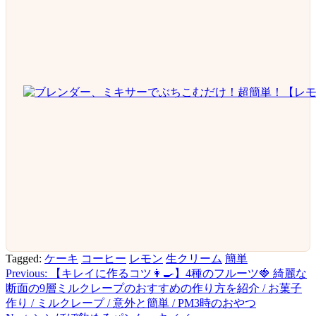
Tagged:
ケーキ
コーヒー
レモン
生クリーム
簡単
Previous:
【キレイに作るコツ👩‍🍳】4種のフルーツ🍓 綺麗な
投
断面の9層ミルクレープのおすすめの作り方を紹介 / お菓子
稿
作り / ミルクレープ / 意外と簡単 / PM3時のおやつ