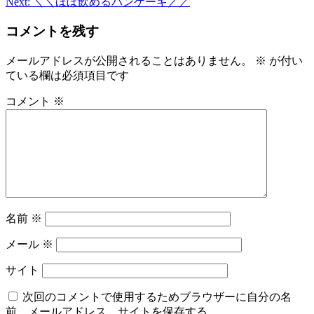
Next:
＼＼ほぼ飲めるパンケーキ／／
ナ
ビ
コメントを残す
ゲ
メールアドレスが公開されることはありません。
※
が付い
ー
ている欄は必須項目です
シ
コメント
※
ョ
ン
名前
※
メール
※
サイト
次回のコメントで使用するためブラウザーに自分の名
前、メールアドレス、サイトを保存する。