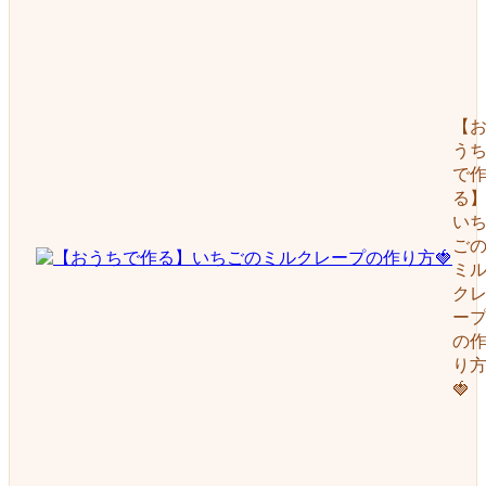
【
う
で
る
い
ご
ミ
ク
ー
の
り
🍓