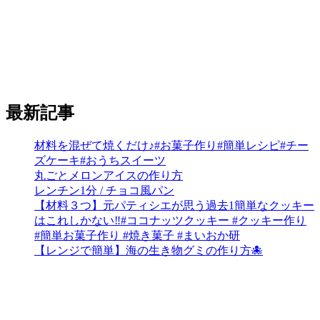
最新記事
材料を混ぜて焼くだけ♪#お菓子作り#簡単レシピ#チー
ズケーキ#おうちスイーツ
丸ごとメロンアイスの作り方
レンチン1分 / チョコ風パン
【材料３つ】元パティシエが思う過去1簡単なクッキー
はこれしかない‼︎#ココナッツクッキー #クッキー作り
#簡単お菓子作り #焼き菓子 #まいおか研
【レンジで簡単】海の生き物グミの作り方🐙