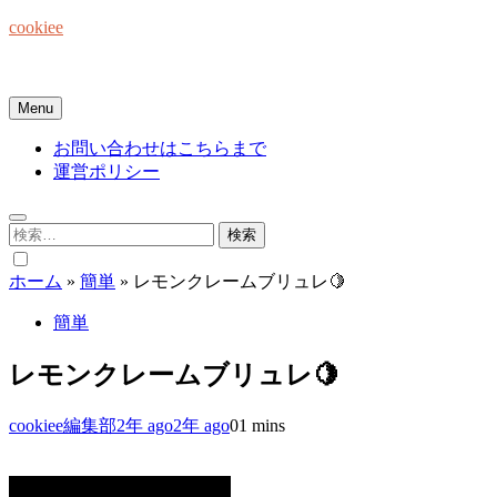
Skip
cookiee
to
content
お菓子でみんなを笑顔にしたい☆
Menu
お問い合わせはこちらまで
運営ポリシー
検
索:
ホーム
»
簡単
»
レモンクレームブリュレ🍋
簡単
レモンクレームブリュレ🍋
cookiee編集部
2年 ago
2年 ago
0
1 mins