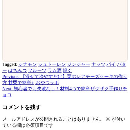
Tagged:
シナモン
シュトーレン
ジンジャー
ナッツ
パイ
バタ
ー
はちみつ
フルーツ
ラム酒
焼く
Previous:
【混ぜて冷やすだけ】栗のレアチーズケーキの作り
投
方 甘栗で簡単♪| おやつラボ
稿
Next:
初心者でも失敗なし！材料4つで簡単ザクザク手作りチ
ョコ
ナ
ビ
コメントを残す
ゲ
メールアドレスが公開されることはありません。
※
が付い
ー
ている欄は必須項目です