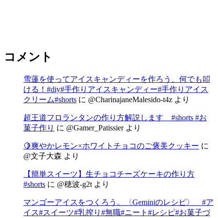
コメント
雪蓮を使ってアイスキャンディーを作ろう、何でも叩
ける！#diy#手作りアイスキャンディー#手作りアイス
クリーム#shorts
に
@CharinajaneMalesido-t4z
より
超王道フロランタンの作り方解説します #shorts #お
菓子作り
に
@Gamer_Patissier
より
🍋爽やかレモン×ホワイトチョコのご褒美クッキー
に
@文子大森
より
【簡単スイーツ】生チョコチーズケーキの作り方
#shorts
に
@穂波-g2t
より
マンゴーアイスをつくろう。〈Geminiのレシピ〉 #ア
イス#スイーツ#乳搾り#無職#ニート#レシピ#お菓子づ