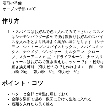
湯煎の準備
オーブン予熱 170℃
作り方
・スパイスはお好みで色々入れてみて下さい オススメ
はシナモンパウダー多めで後は数振りお好みのスパイ
スを入れるとより風味よく奥深い味になります （シナ
モン、シュトーレンスパイスミックス、スパイスミッ
クス、ナツメグ、ジンジャー、カルダモン、クロー
ブ、スターアニス etc,,,) ・ドライフルーツ、ナッツ,リ
キュールはお好みで置き換えもオッケーです ・粉類は
置き換え可能 （薄力粉のみでも作れます） 例,,, 薄
力粉120g,,, 強力粉 60g 薄力粉 60g
ポイント・コツ
バターと全卵は常温に戻しておく
全卵を湯煎で温め、数回に分けて生地に入れる
粉類を入れたら良く練る