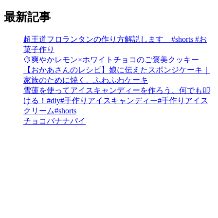
最新記事
超王道フロランタンの作り方解説します #shorts #お
菓子作り
🍋爽やかレモン×ホワイトチョコのご褒美クッキー
【おかあさんのレシピ】娘に伝えたスポンジケーキ｜
家族のために焼く、ふわふわケーキ
雪蓮を使ってアイスキャンディーを作ろう、何でも叩
ける！#diy#手作りアイスキャンディー#手作りアイス
クリーム#shorts
チョコバナナパイ