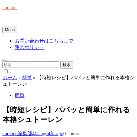
Skip
cookiee
to
content
お菓子でみんなを笑顔にしたい☆
Menu
お問い合わせはこちらまで
運営ポリシー
検
索:
ホーム
»
簡単
»
【時短レシピ】パパッと簡単に作れる本格シ
ュトーレン
簡単
【時短レシピ】パパッと簡単に作れる
本格シュトーレン
cookiee編集部
4年 ago
4年 ago
0
1 mins