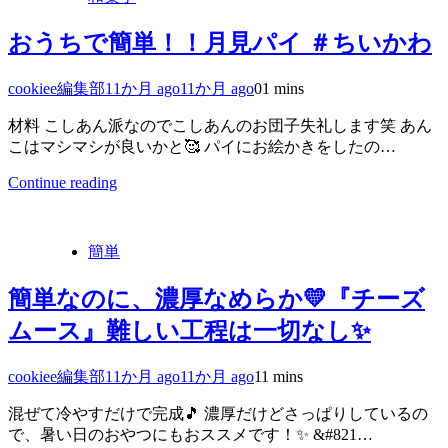
おうちで簡単！！月見パイ ＃ちいかわ
cookiee編集部
11か月 ago
11か月 ago
0
1 mins
材料 こしあん派なのでこしあんのお団子失礼します笑 あん
こはマシマシが良いかと🥰 パイにお絵かきをしたの…
Continue reading
簡単
簡単なのに、濃厚なめらか💛『チーズ
ムース』難しい工程は一切なし✨
cookiee編集部
11か月 ago
11か月 ago
1
1 mins
混ぜて冷やすだけで完成🎵 濃厚だけどさっぱりしているの
で、暑い日のおやつにもおススメです！✨ &#821…