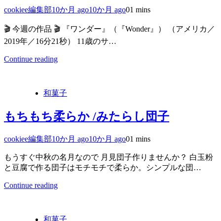
cookiee編集部
10か月 ago
10か月 ago
0
1 mins
🎬 今週の作品 🎬 『ワンダー』（『Wonder』） （アメリカ／
2019年／16分21秒） 11歳のサ…
Continue reading
和菓子
もちもち柔らか /みたらし団子
cookiee編集部
10か月 ago
10か月 ago
0
1 mins
もうすぐ中秋の名月なので 月見団子作りませんか？ 白玉粉
と豆腐で作る団子はモチモチで柔らか。シンプルな団…
Continue reading
和菓子