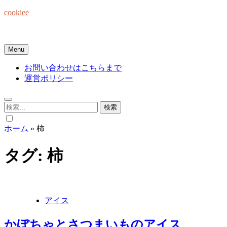
Skip
cookiee
to
content
お菓子でみんなを笑顔にしたい☆
Menu
お問い合わせはこちらまで
運営ポリシー
検
索:
ホーム
»
柿
タグ:
柿
アイス
かぼちゃとさつまいものアイス