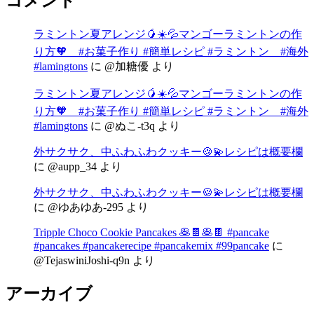
コメント
ラミントン夏アレンジ🥭☀️💦マンゴーラミントンの作
り方🧡 #お菓子作り #簡単レシピ #ラミントン #海外
#lamingtons
に
@加糖優
より
ラミントン夏アレンジ🥭☀️💦マンゴーラミントンの作
り方🧡 #お菓子作り #簡単レシピ #ラミントン #海外
#lamingtons
に
@ぬこ-t3q
より
外サクサク、中ふわふわクッキー🍪💫レシピは概要欄
に
@aupp_34
より
外サクサク、中ふわふわクッキー🍪💫レシピは概要欄
に
@ゆあゆあ-295
より
Tripple Choco Cookie Pancakes 🥞🍫🥞🍫 #pancake
#pancakes #pancakerecipe #pancakemix #99pancake
に
@TejaswiniJoshi-q9n
より
アーカイブ