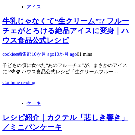
アイス
牛乳じゃなくて“生クリーム”!? フルー
チェがとろける絶品アイスに変身｜ハ
ウス食品公式レシピ
cookiee編集部
10か月 ago
10か月 ago
0
1 mins
子どもの頃に食べた“あのフルーチェ”が、まさかのアイス
に!?🍓🍨 ハウス食品公式レシピ「生クリームフルー…
Continue reading
ケーキ
レシピ紹介｜カクテル「悲しき響き」
／ミニパンケーキ