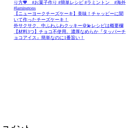
り方🧡 #お菓子作り #簡単レシピ #ラミントン #海外
#lamingtons
【ニューヨークチーズケーキ】美味！チャッピーに聞
いて作ったチーズケーキ！
外サクサク、中ふわふわクッキー🍪💫レシピは概要欄
【材料3つ】チョコ不使用。濃厚なめらか『タッパーチ
ョコアイス』簡単なのに1番旨い！