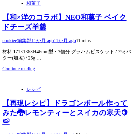
和菓子
【和×洋のコラボ】NEO和菓子 ベイク
ドチーズ羊羹
cookiee編集部
11か月 ago
11か月 ago
1
1 mins
材料 171×136×H46mm型・3個分 グラハムビスケット / 75g バ
ター(加塩) / 25g …
Continue reading
レシピ
【再現レシピ】ドラゴンボール作って
みた🐉レモンティーとスイカの寒天🍋
🍉