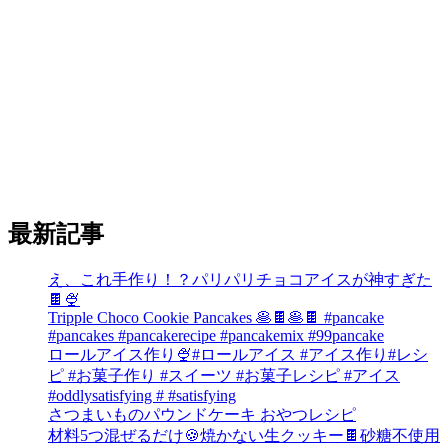
最新記事
え、これ手作り！？パリパリチョコアイスが神すぎた
🍫🍨
Tripple Choco Cookie Pancakes 🥞🍫🥞🍫 #pancake
#pancakes #pancakerecipe #pancakemix #99pancake
ロールアイス作り🍨#ロールアイス #アイス作り#レシ
ピ #お菓子作り #スイーツ #お菓子レシピ #アイス
#oddlysatisfying # #satisfying⁠
さつまいものパウンドケーキ おやつレシピ
材料5つ混ぜるだけ🍪焼かない生クッキー🍫砂糖不使用