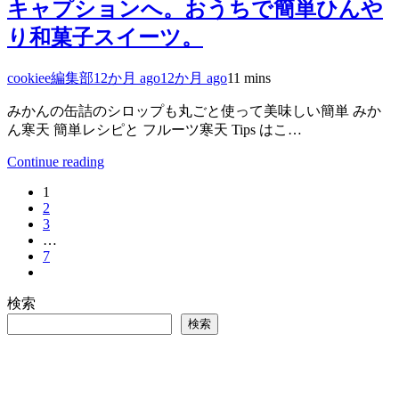
キャプションへ。おうちで簡単ひんや
り和菓子スイーツ。
cookiee編集部
12か月 ago
12か月 ago
1
1 mins
みかんの缶詰のシロップも丸ごと使って美味しい簡単 みか
ん寒天 簡単レシピと フルーツ寒天 Tips はこ…
Continue reading
1
2
3
…
7
検索
検索