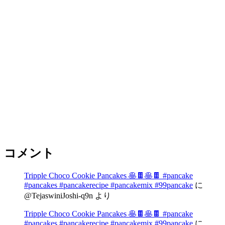
コメント
Tripple Choco Cookie Pancakes 🥞🍫🥞🍫 #pancake
#pancakes #pancakerecipe #pancakemix #99pancake
に
@TejaswiniJoshi-q9n
より
Tripple Choco Cookie Pancakes 🥞🍫🥞🍫 #pancake
#pancakes #pancakerecipe #pancakemix #99pancake
に