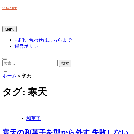
Skip
cookiee
to
content
お菓子でみんなを笑顔にしたい☆
Menu
お問い合わせはこちらまで
運営ポリシー
検
索:
ホーム
»
寒天
タグ:
寒天
和菓子
寒天の和菓子を型から外す 失敗しない