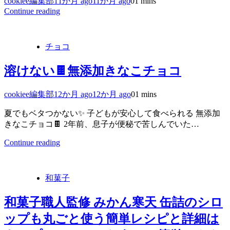
cookiee編集部
11か月 ago
11か月 ago
0
1 mins
Continue reading
チョコ
溶けない🍫無添加きなこチョコ
cookiee編集部
12か月 ago
12か月 ago
0
1 mins
夏でもベタつかない✨ 子どもが安心して食べられる 無添加
きなこチョコ🍫 2年前、息子が便秘で苦しんでいた…
Continue reading
和菓子
和菓子職人監修 みかん寒天 缶詰のシロ
ップも丸ごと使う簡単レシピと詳細は