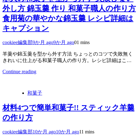
外し方 錦玉羹 作り 和菓子職人の作り方
食用菊の華やかな錦玉羹 レシピ詳細は
キャプション
cookiee編集部
9か月 ago
9か月 ago
0
1 mins
羊羹や錦玉羹を型から外す方法 ちょっとのコツで失敗無く
きれいに仕上がる和菓子職人の作り方。レシピ詳細はこ…
Continue reading
和菓子
材料4つで簡単和菓子!! スティック羊羹
の作り方
cookiee編集部
10か月 ago
10か月 ago
1
1 mins