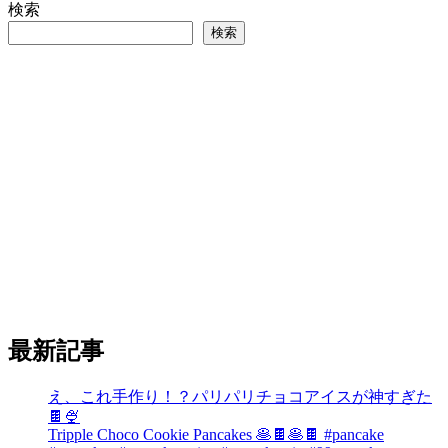
検索
検索
最新記事
え、これ手作り！？パリパリチョコアイスが神すぎた
🍫🍨
Tripple Choco Cookie Pancakes 🥞🍫🥞🍫 #pancake