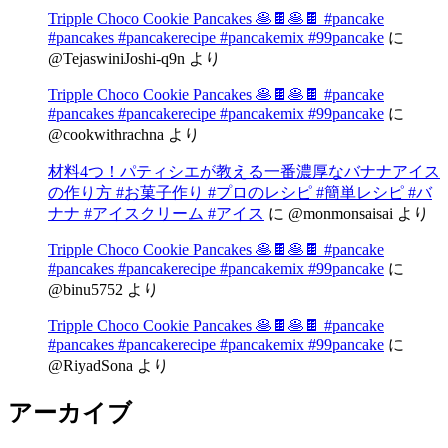
Tripple Choco Cookie Pancakes 🥞🍫🥞🍫 #pancake
#pancakes #pancakerecipe #pancakemix #99pancake
に
@TejaswiniJoshi-q9n
より
Tripple Choco Cookie Pancakes 🥞🍫🥞🍫 #pancake
#pancakes #pancakerecipe #pancakemix #99pancake
に
@cookwithrachna
より
材料4つ！パティシエが教える一番濃厚なバナナアイス
の作り方 #お菓子作り #プロのレシピ #簡単レシピ #バ
ナナ #アイスクリーム #アイス
に
@monmonsaisai
より
Tripple Choco Cookie Pancakes 🥞🍫🥞🍫 #pancake
#pancakes #pancakerecipe #pancakemix #99pancake
に
@binu5752
より
Tripple Choco Cookie Pancakes 🥞🍫🥞🍫 #pancake
#pancakes #pancakerecipe #pancakemix #99pancake
に
@RiyadSona
より
アーカイブ