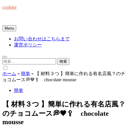
Skip
cookiee
to
content
お菓子でみんなを笑顔にしたい☆
Menu
お問い合わせはこちらまで
運営ポリシー
検
索:
ホーム
»
簡単
»
【 材料３つ 】簡単に作れる有名店風？のチ
ョコムース💭🤎🥄 chocolate mousse
簡単
【 材料３つ 】簡単に作れる有名店風？
のチョコムース💭🤎🥄 chocolate
mousse