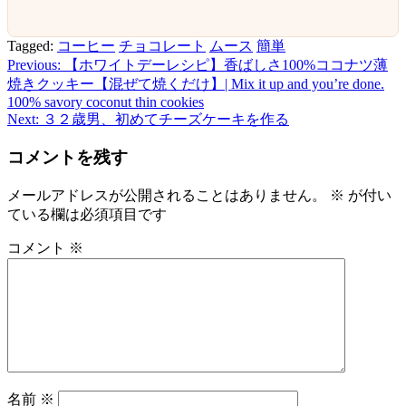
Tagged:
コーヒー
チョコレート
ムース
簡単
Previous:
【ホワイトデーレシピ】香ばしさ100%ココナツ薄
投
焼きクッキー【混ぜて焼くだけ】| Mix it up and you’re done.
稿
100% savory coconut thin cookies
Next:
３２歳男、初めてチーズケーキを作る
ナ
ビ
コメントを残す
ゲ
メールアドレスが公開されることはありません。
※
が付い
ー
ている欄は必須項目です
シ
コメント
※
ョ
ン
名前
※