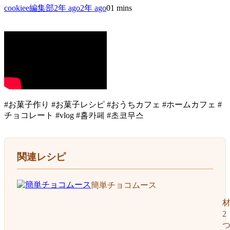
cookiee編集部
2年 ago
2年 ago
0
1 mins
#お菓子作り #お菓子レシピ #おうちカフェ #ホームカフェ #
チョコレート #vlog #홈카페 #초코무스
関連レシピ
簡単チョコムース
2