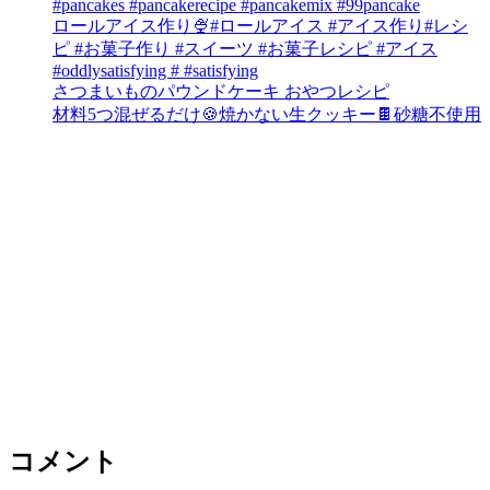
#pancakes #pancakerecipe #pancakemix #99pancake
ロールアイス作り🍨#ロールアイス #アイス作り#レシ
ピ #お菓子作り #スイーツ #お菓子レシピ #アイス
#oddlysatisfying # #satisfying⁠
さつまいものパウンドケーキ おやつレシピ
材料5つ混ぜるだけ🍪焼かない生クッキー🍫砂糖不使用
コメント