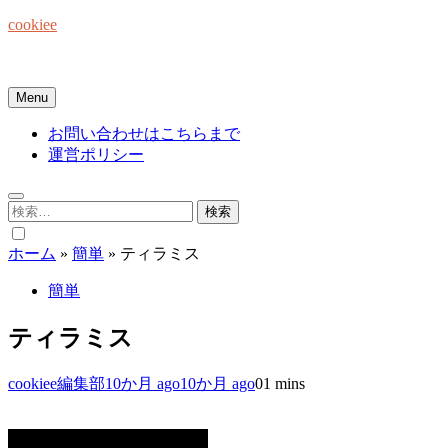
Skip
cookiee
to
content
お菓子でみんなを笑顔にしたい☆
Menu
お問い合わせはこちらまで
運営ポリシー
検
索:
ホーム
»
簡単
»
ティラミス
簡単
ティラミス
cookiee編集部
10か月 ago
10か月 ago
0
1 mins