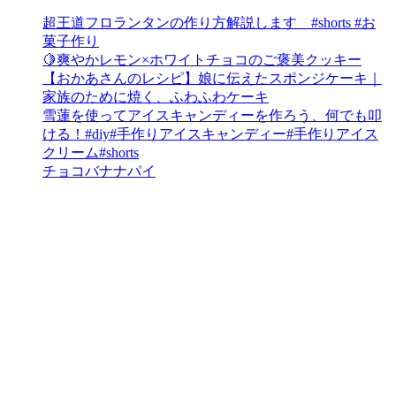
超王道フロランタンの作り方解説します #shorts #お
菓子作り
🍋爽やかレモン×ホワイトチョコのご褒美クッキー
【おかあさんのレシピ】娘に伝えたスポンジケーキ｜
家族のために焼く、ふわふわケーキ
雪蓮を使ってアイスキャンディーを作ろう、何でも叩
ける！#diy#手作りアイスキャンディー#手作りアイス
クリーム#shorts
チョコバナナパイ