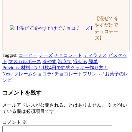
【混ぜて冷
やすだけで
チョコチー
ズ】
Tagged:
コーヒー
チーズ
チョコレート
ティラミス
ビスケッ
ト
マスカルポーネ
冷やす
泡立て
混ぜる
簡単
Previous:
材料2つ！1枚4円で節約クッキー作り方！
投
Next:
クレームショコラ~チョコレートプリン～ / お菓子のレ
稿
シピ
ナ
コメントを残す
ビ
メールアドレスが公開されることはありません。
※
が付い
ゲ
ている欄は必須項目です
ー
コメント
※
シ