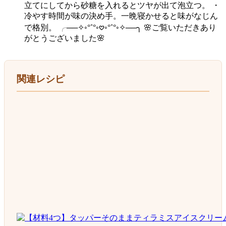
立てにしてから砂糖を入れるとツヤが出て泡立つ。 ・
冷やす時間が味の決め手。一晩寝かせると味がなじん
で格別。 ╭──✧◦°˚°◦𖹭◦°˚°◦✧──╮ 🌸ご覧いただきあり
がとうございました🌸
関連レシピ