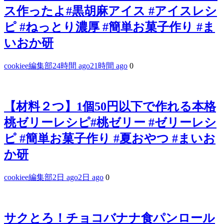
ス作ったよ#黒胡麻アイス #アイスレシ
ピ #ねっとり濃厚 #簡単お菓子作り #ま
いおか研
cookiee編集部
24時間 ago
21時間 ago
0
【材料２つ】1個50円以下で作れる本格
桃ゼリーレシピ#桃ゼリー #ゼリーレシ
ピ #簡単お菓子作り #夏おやつ #まいお
か研
cookiee編集部
2日 ago
2日 ago
0
サクとろ！チョコバナナ食パンロール