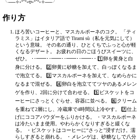
╰──✧◦°˚°◦𖹭◦°˚°◦✧──╯
作り方
ほろ苦いコーヒーと、マスカルポーネのコク。 「ティ
ラミス」はイタリア語で Tirami sù（私を元気にして）
という意味。 その名の通り、ひとくちでふっと心が軽
くなるデザート。 お疲れの日のごほうびスイーツに、
ぜひ。 ･･━━･･━━･･━━･･━━･･ 1️⃣卵を黄身と白
身に分ける。 2️⃣卵黄に砂糖を加えて、白っぽくなるま
で泡立てる。 3️⃣マスカルポーネを加えて、なめらかに
なるまで混ぜる。 4️⃣卵白を泡立ててツヤのあるメレン
ゲを作り、2回に分けて合わせる。 5️⃣ビスケットをコ
ーヒーにさっとくぐらせ、容器に並べる。 6️⃣クリーム
を重ねて2層にし、冷蔵庫で4時間以上冷やす。 7️⃣仕上
げにココアパウダーをふりかける。 ・マスカルポーネ
は冷たいまま使用。やわらかくなりすぎると緩くな
る。 ・ビスケットはコーヒーに“さっと”浸すだけ。濡
らしすぎると崩れる。 ・メレンゲは、砂糖なしで八分