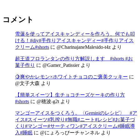
コメント
雪蓮を使ってアイスキャンディーを作ろう、何でも叩
ける！#diy#手作りアイスキャンディー#手作りアイス
クリーム#shorts
に
@CharinajaneMalesido-t4z
より
超王道フロランタンの作り方解説します #shorts #お
菓子作り
に
@Gamer_Patissier
より
🍋爽やかレモン×ホワイトチョコのご褒美クッキー
に
@文子大森
より
【簡単スイーツ】生チョコチーズケーキの作り方
#shorts
に
@穂波-g2t
より
マンゴーアイスをつくろう。〈Geminiのレシピ〉 #ア
イス#スイーツ#乳搾り#無職#ニート#レシピ#お菓子づ
くり#マンゴー#サーティワン#アイスクリーム#睡眠導
入#睡眠
に
@にょろっぴーチャンネル
より