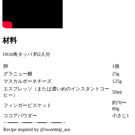
材料
10cm角タッパ 約2人分
卵
1個
グラニュー糖
25g
マスカルポーネチーズ
125g
エスプレッソ（または濃いめのインスタントコー
50ml
ヒー）
約70〜
フィンガービスケット
80g
ココアパウダー
小さじ1
･･━━･･━━･･━━･･━━･･
Recipe inspired by @sweettrip_aoi