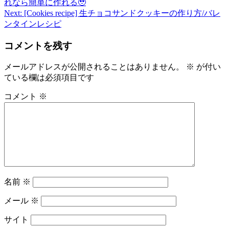
れなら簡単に作れる🥹
稿
Next:
[Cookies recipe] 生チョコサンドクッキーの作り方/バレ
ンタインレシピ
ナ
ビ
コメントを残す
ゲ
メールアドレスが公開されることはありません。
※
が付い
ー
ている欄は必須項目です
シ
コメント
※
ョ
ン
名前
※
メール
※
サイト