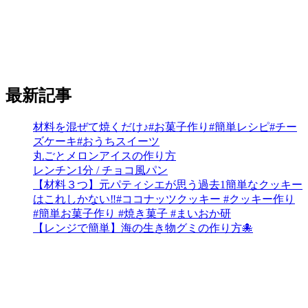
最新記事
材料を混ぜて焼くだけ♪#お菓子作り#簡単レシピ#チー
ズケーキ#おうちスイーツ
丸ごとメロンアイスの作り方
レンチン1分 / チョコ風パン
【材料３つ】元パティシエが思う過去1簡単なクッキー
はこれしかない‼︎#ココナッツクッキー #クッキー作り
#簡単お菓子作り #焼き菓子 #まいおか研
【レンジで簡単】海の生き物グミの作り方🐙