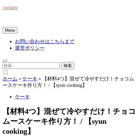
Skip
cookiee
to
content
お菓子でみんなを笑顔にしたい☆
Menu
お問い合わせはこちらまで
運営ポリシー
検
索:
ホーム
»
ケーキ
»
【材料4つ】混ぜて冷やすだけ！チョコム
ースケーキ作り方！ / 【syun cooking】
ケーキ
【材料4つ】混ぜて冷やすだけ！チョコ
ムースケーキ作り方！ / 【syun
cooking】