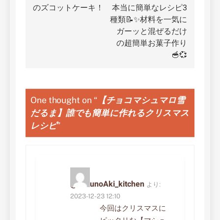
ナ
のズコットケーキ！
本当に簡単なレシピ3
種類📝✨材料を一気に
ビ
ガーッと混ぜるだけ
ゲ
の超簡単お菓子作り
🥣💞
ー
シ
ョ
One thought on “
【チョコマシュマロ雪
だるま】誰でも簡単に作れるクリスマス
ン
レシピ
”
@MizunoAki_kitchen
より:
2023-12-23 12:10
今回はクリスマスに