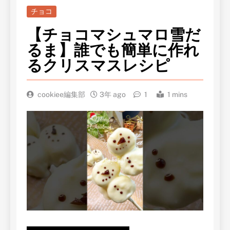
チョコ
【チョコマシュマロ雪だ
るま】誰でも簡単に作れ
るクリスマスレシピ
cookiee編集部
3年 ago
1
1 mins