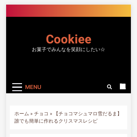
Skip
to
content
Cookiee
お菓子でみんなを笑顔にしたい☆
MENU
ホーム
»
チョコ
»
【チョコマシュマロ雪だるま】
誰でも簡単に作れるクリスマスレシピ