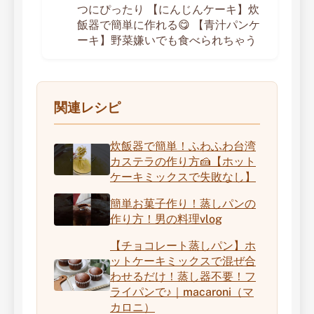
つにぴったり 【にんじんケーキ】炊
飯器で簡単に作れる😋 【青汁パンケ
ーキ】野菜嫌いでも食べられちゃう
関連レシピ
炊飯器で簡単！ふわふわ台湾
カステラの作り方🍰【ホット
ケーキミックスで失敗なし】
簡単お菓子作り！蒸しパンの
作り方！男の料理vlog
【チョコレート蒸しパン】ホ
ットケーキミックスで混ぜ合
わせるだけ！蒸し器不要！フ
ライパンで♪｜macaroni（マ
カロニ）