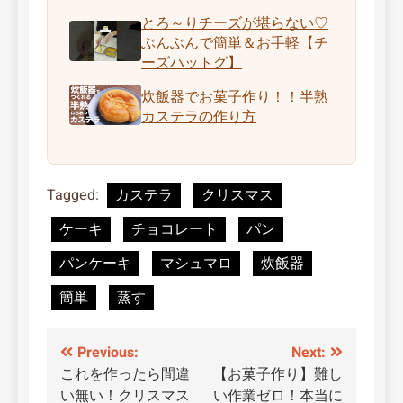
とろ～りチーズが堪らない♡
ぶんぶんで簡単＆お手軽【チ
ーズハットグ】
炊飯器でお菓子作り！！半熟
カステラの作り方
Tagged:
カステラ
クリスマス
ケーキ
チョコレート
パン
パンケーキ
マシュマロ
炊飯器
簡単
蒸す
投
Previous:
Next:
これを作ったら間違
【お菓子作り】難し
稿
い無い！クリスマス
い作業ゼロ！本当に