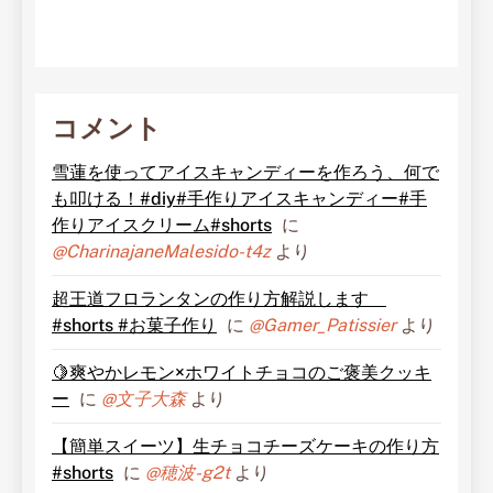
コメント
雪蓮を使ってアイスキャンディーを作ろう、何で
も叩ける！#diy#手作りアイスキャンディー#手
作りアイスクリーム#shorts
に
@CharinajaneMalesido-t4z
より
超王道フロランタンの作り方解説します
#shorts #お菓子作り
に
@Gamer_Patissier
より
🍋爽やかレモン×ホワイトチョコのご褒美クッキ
ー
に
@文子大森
より
【簡単スイーツ】生チョコチーズケーキの作り方
#shorts
に
@穂波-g2t
より