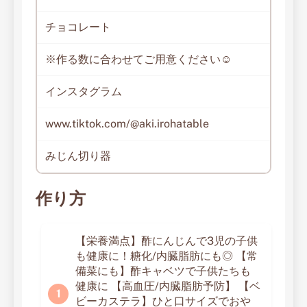
チョコレート
※作る数に合わせてご用意ください☺️
インスタグラム
www.tiktok.com/@aki.irohatable
みじん切り器
作り方
【栄養満点】酢にんじんで3児の子供
も健康に！糖化/内臓脂肪にも◎ 【常
備菜にも】酢キャベツで子供たちも
健康に 【高血圧/内臓脂肪予防】 【ベ
ビーカステラ】ひと口サイズでおや