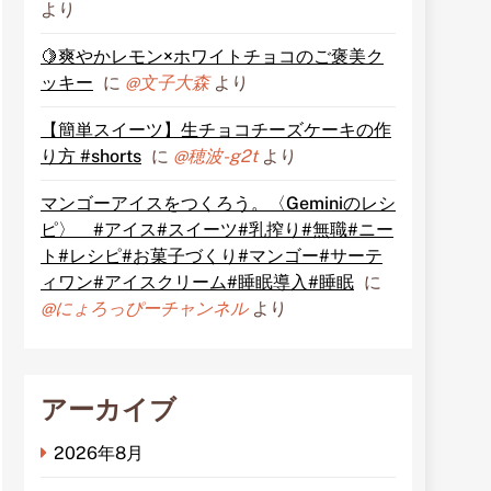
より
🍋爽やかレモン×ホワイトチョコのご褒美ク
ッキー
に
@文子大森
より
【簡単スイーツ】生チョコチーズケーキの作
り方 #shorts
に
@穂波-g2t
より
マンゴーアイスをつくろう。〈Geminiのレシ
ピ〉 #アイス#スイーツ#乳搾り#無職#ニー
ト#レシピ#お菓子づくり#マンゴー#サーテ
ィワン#アイスクリーム#睡眠導入#睡眠
に
@にょろっぴーチャンネル
より
アーカイブ
2026年8月