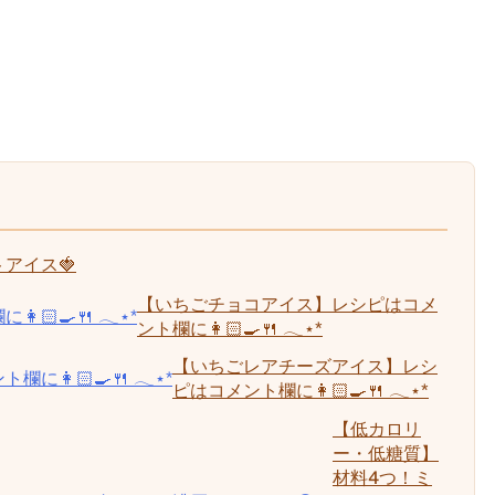
アイス🍓
【いちごチョコアイス】レシピはコメ
ント欄に👩🏻‍🍳🍴 𓂃⋆*
【いちごレアチーズアイス】レシ
ピはコメント欄に👩🏻‍🍳🍴 𓂃⋆*
【低カロリ
ー・低糖質】
材料4つ！ミ