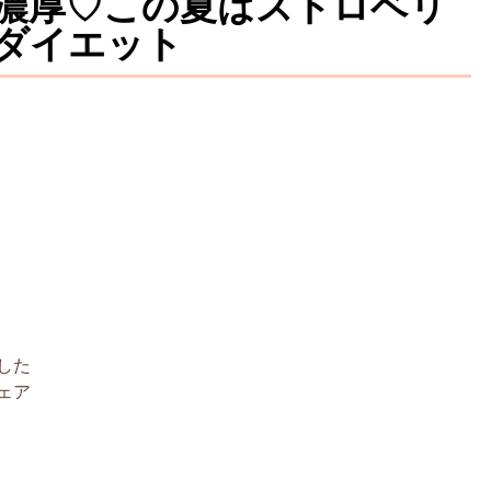
濃厚♡この夏はストロベリ
ダイエット
した
ェア