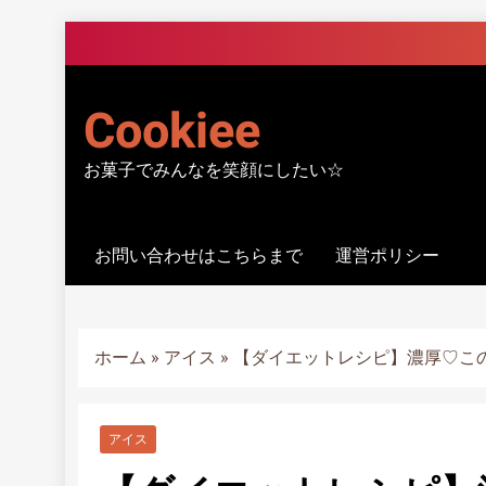
Skip
to
content
Cookiee
お菓子でみんなを笑顔にしたい☆
お問い合わせはこちらまで
運営ポリシー
ホーム
»
アイス
»
【ダイエットレシピ】濃厚♡こ
アイス