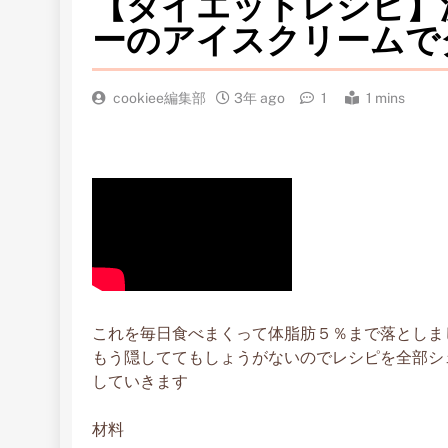
【ダイエットレシピ】
ーのアイスクリームで
cookiee編集部
3年 ago
1
1 mins
これを毎日食べまくって体脂肪５％まで落としま
もう隠しててもしょうがないのでレシピを全部シ
していきます
材料