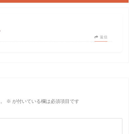
？
返信
ん。
※
が付いている欄は必須項目です