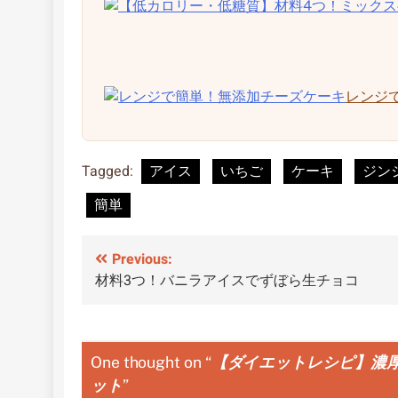
レンジ
Tagged:
アイス
いちご
ケーキ
ジン
簡単
投
Previous:
材料3つ！バニラアイスでずぼら生チョコ
稿
ナ
ビ
One thought on “
【ダイエットレシピ】濃
ット
ゲ
”