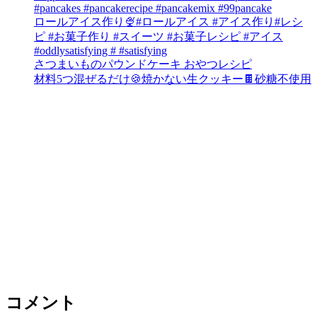
#pancakes #pancakerecipe #pancakemix #99pancake
ロールアイス作り🍨#ロールアイス #アイス作り#レシ
ピ #お菓子作り #スイーツ #お菓子レシピ #アイス
#oddlysatisfying # #satisfying⁠
さつまいものパウンドケーキ おやつレシピ
材料5つ混ぜるだけ🍪焼かない生クッキー🍫砂糖不使用
コメント