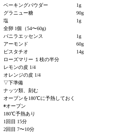
ベーキングパウダー
1g
グラニュー糖
90g
塩
1g
全卵 1個（54〜60g)
バニラエッセンス
1g
アーモンド
60g
ピスタチオ
14g
ローズマリー １枝の半分
レモンの皮 1/4
オレンジの皮 1/4
▽下準備
ナッツ類、刻む
オーブンを180℃に予熱しておく
◉オーブン
180℃予熱あり
1回目 15分
2回目 7〜10分