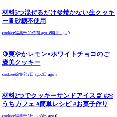
材料5つ混ぜるだけ🍪焼かない生クッキ
ー🍫砂糖不使用
cookiee編集部
20時間 ago
18時間 ago
0
🍋爽やかレモン×ホワイトチョコのご
褒美クッキー
cookiee編集部
2日 ago
2日 ago
1
材料2つでクッキーサンドアイス🍨 #お
うちカフェ #簡単レシピ #お菓子作り
cookiee編集部
3日 ago
3日 ago
0