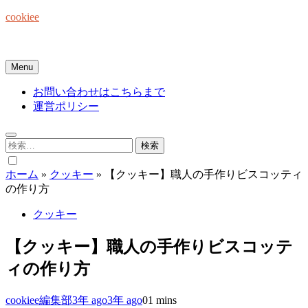
Skip
cookiee
to
content
お菓子でみんなを笑顔にしたい☆
Menu
お問い合わせはこちらまで
運営ポリシー
検
索:
ホーム
»
クッキー
»
【クッキー】職人の手作りビスコッティ
の作り方
クッキー
【クッキー】職人の手作りビスコッテ
ィの作り方
cookiee編集部
3年 ago
3年 ago
0
1 mins