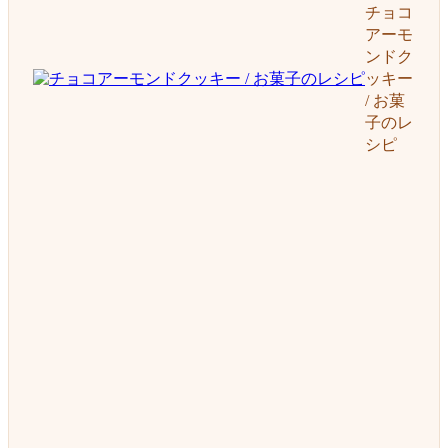
チョコ
アーモ
ンドク
ッキー
/ お菓
子のレ
シピ