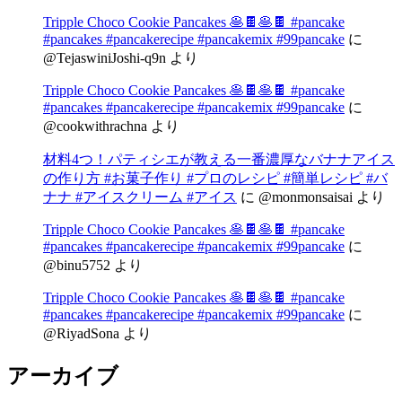
Tripple Choco Cookie Pancakes 🥞🍫🥞🍫 #pancake
#pancakes #pancakerecipe #pancakemix #99pancake
に
@TejaswiniJoshi-q9n
より
Tripple Choco Cookie Pancakes 🥞🍫🥞🍫 #pancake
#pancakes #pancakerecipe #pancakemix #99pancake
に
@cookwithrachna
より
材料4つ！パティシエが教える一番濃厚なバナナアイス
の作り方 #お菓子作り #プロのレシピ #簡単レシピ #バ
ナナ #アイスクリーム #アイス
に
@monmonsaisai
より
Tripple Choco Cookie Pancakes 🥞🍫🥞🍫 #pancake
#pancakes #pancakerecipe #pancakemix #99pancake
に
@binu5752
より
Tripple Choco Cookie Pancakes 🥞🍫🥞🍫 #pancake
#pancakes #pancakerecipe #pancakemix #99pancake
に
@RiyadSona
より
アーカイブ