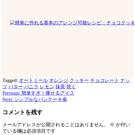
Tagged:
オートミール
オレンジ
クッキー
チョコレート
ナッ
ツ
バター
バニラ
レモン
抹茶
焼く
Previous:
簡単すぎ！痩せるアイス
投
Next:
シンプルなパンケーキ🥞
稿
コメントを残す
ナ
ビ
メールアドレスが公開されることはありません。
※
が付い
ている欄は必須項目です
ゲ