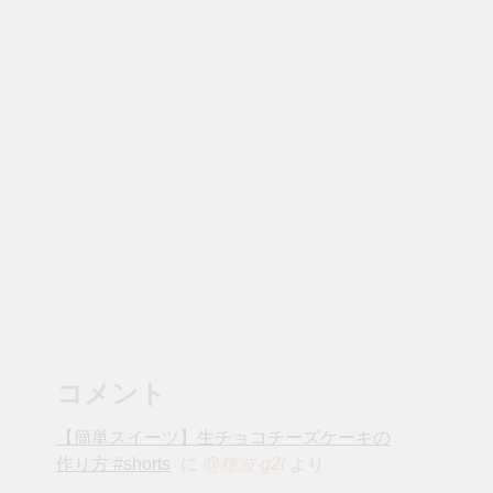
コメント
【簡単スイーツ】生チョコチーズケーキの
作り方 #shorts
に
より
@穂波-g2t