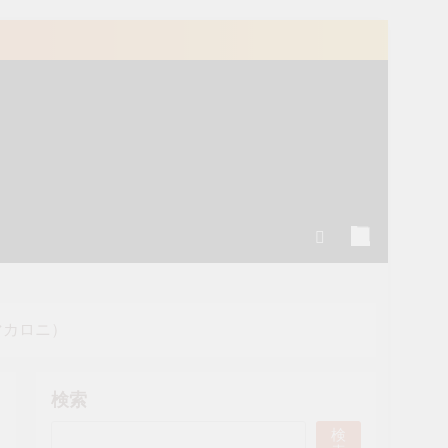
マカロニ）
検索
検