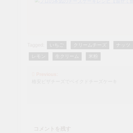
Tagged:
いちご
クリームチーズ
ナッツ
レモン
生クリーム
米粉
投
Previous:
格安ピザチーズでベイクドチーズケーキ
稿
ナ
ビ
ゲ
ー
コメントを残す