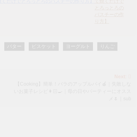
て焼くだけで
とろっとろの
バスチーの作
り方】
バター
ビスケット
ヨーグルト
りんご
Next:
【Cooking】簡単！バラのアップルパイ🍎｜失敗しな
いお菓子レシピ👩🏻‍🍳｜母の日やパーティーにオスス
メ🌷｜sub