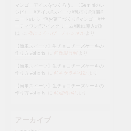
マンゴーアイスをつくろう。〈Geminiのレ
シピ〉 #アイス#スイーツ#乳搾り#無職#
ニート#レシピ#お菓子づくり#マンゴー#サ
ーティワン#アイスクリーム#睡眠導入#睡
眠
に
より
@にょろっぴーチャンネル
【簡単スイーツ】生チョコチーズケーキの
作り方 #shorts
に
より
@政影秀明
【簡単スイーツ】生チョコチーズケーキの
作り方 #shorts
に
より
@キサラギ-r12r
【簡単スイーツ】生チョコチーズケーキの
作り方 #shorts
に
より
@瑠璃-n4l
アーカイブ