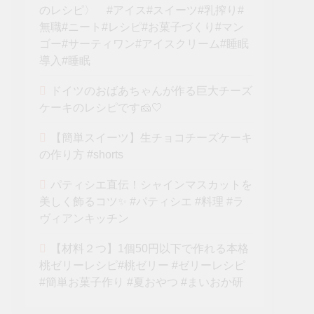
のレシピ〉 #アイス#スイーツ#乳搾り#
無職#ニート#レシピ#お菓子づくり#マン
ゴー#サーティワン#アイスクリーム#睡眠
導入#睡眠
ドイツのおばあちゃんが作る巨大チーズ
ケーキのレシピです🧀🤍
【簡単スイーツ】生チョコチーズケーキ
の作り方 #shorts
パティシエ直伝！シャインマスカットを
美しく飾るコツ✨ #パティシエ #料理 #ラ
ヴィアンキッチン
【材料２つ】1個50円以下で作れる本格
桃ゼリーレシピ#桃ゼリー #ゼリーレシピ
#簡単お菓子作り #夏おやつ #まいおか研