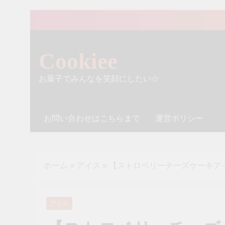
Skip
to
content
Cookiee
お菓子でみんなを笑顔にしたい☆
お問い合わせはこちらまで
運営ポリシー
ホーム
»
アイス
»
【ストロベリーチーズケーキアイ
アイス