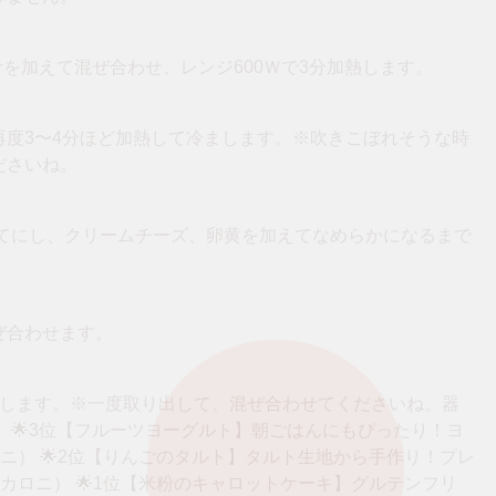
果汁を加えて混ぜ合わせ、レンジ600Ｗで3分加熱します。
再度3〜4分ほど加熱して冷まします。※吹きこぼれそうな時
ださいね。
立てにし、クリームチーズ、卵黄を加えてなめらかになるまで
ぜ合わせます。
やします。※一度取り出して、混ぜ合わせてくださいね。器
 🌟3位【フルーツヨーグルト】朝ごはんにもぴったり！ヨ
カロニ） 🌟2位【りんごのタルト】タルト生地から手作り！プレ
（マカロニ） 🌟1位【米粉のキャロットケーキ】グルテンフリ