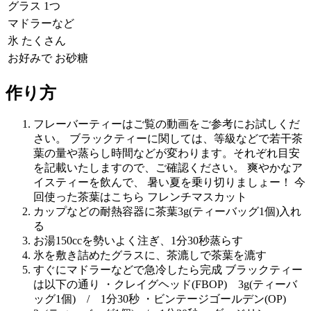
グラス 1つ
マドラーなど
氷 たくさん
お好みで お砂糖
作り方
フレーバーティーはご覧の動画をご参考にお試しくだ
さい。 ブラックティーに関しては、等級などで若干茶
葉の量や蒸らし時間などが変わります。それぞれ目安
を記載いたしますので、ご確認ください。 爽やかなア
イスティーを飲んで、 暑い夏を乗り切りましょー！ 今
回使った茶葉はこちら フレンチマスカット
カップなどの耐熱容器に茶葉3g(ティーバッグ1個)入れ
る
お湯150ccを勢いよく注ぎ、1分30秒蒸らす
氷を敷き詰めたグラスに、茶漉しで茶葉を漉す
すぐにマドラーなどで急冷したら完成 ブラックティー
は以下の通り ・クレイグヘッド(FBOP) 3g(ティーバ
ッグ1個) / 1分30秒 ・ビンテージゴールデン(OP)