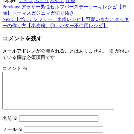
Tagged:
アイス
ぶどう
冷やす
紅茶
Previous:
アラサー男性セルフバースデーケーキレシピ【35
投
歳】トーマスガジェマガ切り抜き
稿
Next:
【グルテンフリー、米粉レシピ】可愛いきなこクッキ
ーの作り方【小麦粉、卵、バター不使用レシピ】
ナ
ビ
コメントを残す
ゲ
メールアドレスが公開されることはありません。
※
が付い
ー
ている欄は必須項目です
シ
コメント
※
ョ
ン
名前
※
メール
※