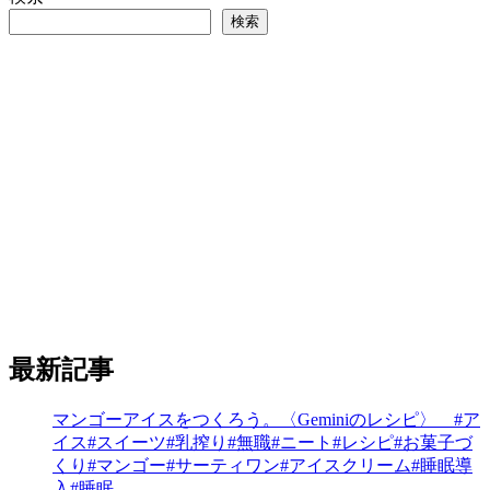
検索
最新記事
マンゴーアイスをつくろう。〈Geminiのレシピ〉 #ア
イス#スイーツ#乳搾り#無職#ニート#レシピ#お菓子づ
くり#マンゴー#サーティワン#アイスクリーム#睡眠導
入#睡眠