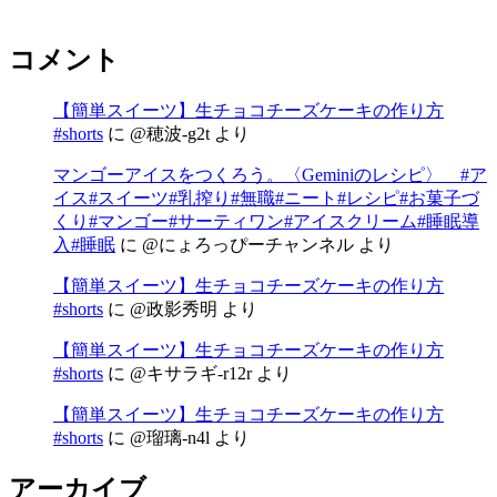
コメント
【簡単スイーツ】生チョコチーズケーキの作り方
#shorts
に
@穂波-g2t
より
マンゴーアイスをつくろう。〈Geminiのレシピ〉 #ア
イス#スイーツ#乳搾り#無職#ニート#レシピ#お菓子づ
くり#マンゴー#サーティワン#アイスクリーム#睡眠導
入#睡眠
に
@にょろっぴーチャンネル
より
【簡単スイーツ】生チョコチーズケーキの作り方
#shorts
に
@政影秀明
より
【簡単スイーツ】生チョコチーズケーキの作り方
#shorts
に
@キサラギ-r12r
より
【簡単スイーツ】生チョコチーズケーキの作り方
#shorts
に
@瑠璃-n4l
より
アーカイブ