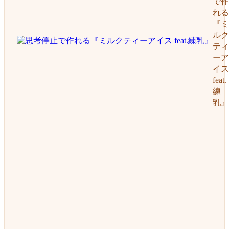
で作
れる
『ミ
ルク
ティ
ーア
イス
feat.
練
乳』