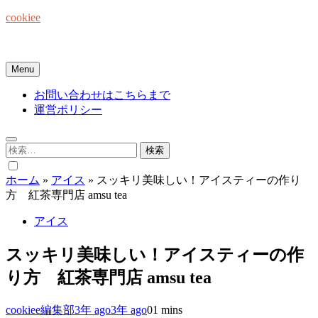
Skip
cookiee
to
content
お菓子でみんなを笑顔にしたい☆
Menu
お問い合わせはこちらまで
運営ポリシー
検
索:
ホーム
»
アイス
»
スッキリ美味しい！アイスティーの作り
方 紅茶専門店 amsu tea
アイス
スッキリ美味しい！アイスティーの作
り方 紅茶専門店 amsu tea
cookiee編集部
3年 ago
3年 ago
0
1 mins