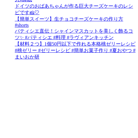
ドイツのおばあちゃんが作る巨大チーズケーキのレシ
ピです🧀🤍
【簡単スイーツ】生チョコチーズケーキの作り方
#shorts
パティシエ直伝！シャインマスカットを美しく飾るコ
ツ✨ #パティシエ #料理 #ラヴィアンキッチン
【材料２つ】1個50円以下で作れる本格桃ゼリーレシピ
#桃ゼリー #ゼリーレシピ #簡単お菓子作り #夏おやつ #
まいおか研