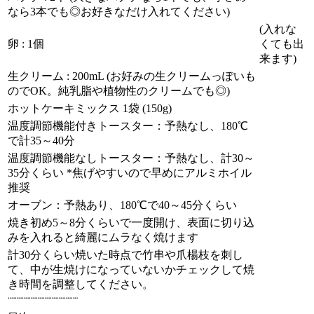
なら3本でも◎お好きなだけ入れてください)
(入れな
卵 : 1個
くても出
来ます)
生クリーム : 200mL (お好みの生クリームっぽいも
のでOK。純乳脂や植物性のクリームでも◎)
ホットケーキミックス 1袋 (150g)
温度調節機能付きトースター：予熱なし、180℃
で計35～40分
温度調節機能なしトースター：予熱なし、計30～
35分くらい *焦げやすいので早めにアルミホイル
推奨
オーブン：予熱あり、180℃で40～45分くらい
焼き初め5～8分くらいで一度開け、表面に切り込
みを入れると綺麗にムラなく焼けます
計30分くらい焼いた時点で竹串や爪楊枝を刺し
て、中が生焼けになっていないかチェックして焼
き時間を調整してください。
¨¨¨¨¨¨¨¨¨¨¨¨¨¨¨¨¨¨¨¨