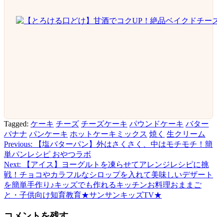
Tagged:
ケーキ
チーズ
チーズケーキ
パウンドケーキ
バター
バナナ
パンケーキ
ホットケーキミックス
焼く
生クリーム
Previous:
【塩バターパン】外はさくさく、中はモチモチ！簡
投
単パンレシピ おやつラボ
稿
Next:
【アイス】ヨーグルトを凍らせてアレンジレシピに挑
戦！チョコやカラフルなシロップを入れて美味しいデザート
ナ
を簡単手作り♪キッズでも作れるキッチンお料理おままご
ビ
と・子供向け知育教育★サンサンキッズTV★
ゲ
コメントを残す