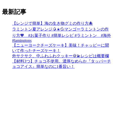
最新記事
【レンジで簡単】海の生き物グミの作り方🐙
ラミントン夏アレンジ🥭☀️💦マンゴーラミントンの作
り方🧡 #お菓子作り #簡単レシピ #ラミントン #海外
#lamingtons
【ニューヨークチーズケーキ】美味！チャッピーに聞
いて作ったチーズケーキ！
外サクサク、中ふわふわクッキー🍪💫レシピは概要欄
【材料3つ】チョコ不使用。濃厚なめらか『タッパーチ
ョコアイス』簡単なのに1番旨い！