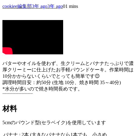
cookiee編集部
3年 ago
3年 ago
0
1 mins
バターやオイルを使わず、生クリームとバナナたっぷりで濃
厚クリーミーに仕上げたお手軽パウンドケーキ。作業時間は
10分かからないくらいでとっても簡単です😊
調理時間目安：約50分 (生地 10分、焼き時間 35～40分)
*水分が多いので焼き時間長めです。
¨¨¨¨¨¨¨¨¨¨¨¨¨¨¨¨¨¨¨¨
材料
5cmのパウンド型(セラベイク)を使用しています
バナナ : 2本 (大きなバナナなら1本でも、小さめ