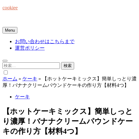
Skip
cookiee
to
content
お菓子でみんなを笑顔にしたい☆
Menu
お問い合わせはこちらまで
運営ポリシー
検
索:
ホーム
»
ケーキ
»
【ホットケーキミックス】簡単しっとり濃
厚！バナナクリームパウンドケーキの作り方【材料4つ】
ケーキ
【ホットケーキミックス】簡単しっと
り濃厚！バナナクリームパウンドケー
キの作り方【材料4つ】