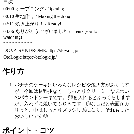
目次
00:00​ オープニング / Opening
00:10​ 生地作り / Making the dough
02:11​ 焼き上がり！ / Ready!
03:06​ ありがとうございました / Thank you for
watching!
¨¨¨¨¨¨¨¨¨¨¨¨¨¨¨¨¨¨¨¨
DOVA-SYNDROME:https://dova-s.jp/
OtoLogic:https://otologic.jp/
作り方
バナナのケーキはいろんなレシピや焼き方があります
が、今回は材料少なく、しっとりクリーミーな味わい
のパウンドケーキです。 卵を入れるとふっくらします
が、入れずに焼いてもＯＫです。卵なしだと表面がカ
リっと、中はしっとりズッシリ系になり、それもまた
おいしいです◎ ¨¨¨¨¨¨¨¨¨¨¨¨¨¨¨¨¨¨¨
ポイント・コツ