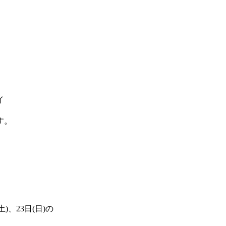
イ
す。
土)、23日(日)の