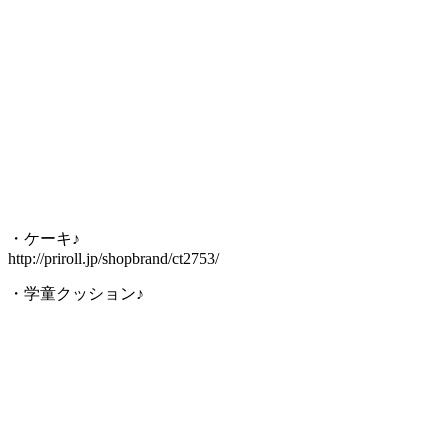
・ケーキ♪
http://priroll.jp/shopbrand/ct2753/
・学童クッション♪