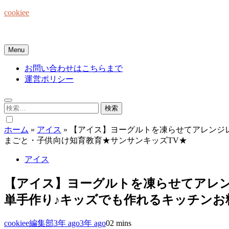
Skip
cookiee
to
content
お菓子でみんなを笑顔にしたい☆
Menu
お問い合わせはこちらまで
運営ポリシー
検
索:
ホーム
»
アイス
»
【アイス】ヨーグルトを凍らせてアレンジ
まごと・子供向け知育教育★サンサンキッズTV★
アイス
【アイス】ヨーグルトを凍らせてアレ
単手作り♪キッズでも作れるキッチンお
cookiee編集部
3年 ago
3年 ago
0
2 mins