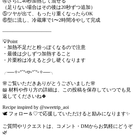
④さらに40秒加熱して混ぜる
（足りない場合はその後は20秒ずつ追加）
⑤ツヤが出て、もったり重くなったらOK
⑥型に流し、冷蔵庫で1〜2時間冷やして完成
――――――――――
💡Point
・加熱不足だと粉っぽくなるので注意
・最後は少しずつ加熱すること
・片栗粉は冷えると少し硬くなります
╭──✧◦°˚°◦𖹭◦°˚°◦✧──╮
🌸ご覧いただきありがとうございました🌸
📖 材料や作り方の詳細は、この投稿を保存していつでも見
返してくださいね🍀
Recipe inspired by @sweetrip_aoi
🕊 フォロー＆♡で応援していただけると励みになります✨
ご質問やリクエストは、コメント・DMからお気軽にどうぞ
🌿