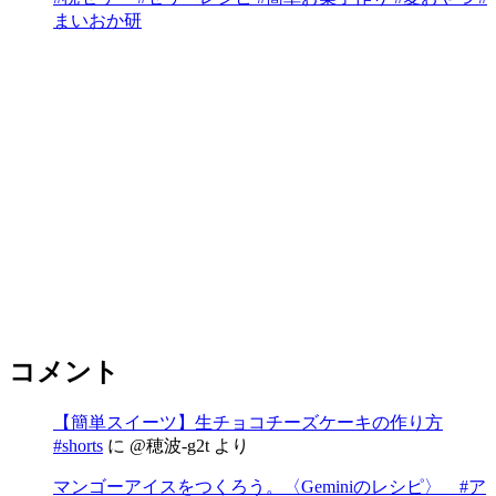
まいおか研
コメント
【簡単スイーツ】生チョコチーズケーキの作り方
#shorts
に
@穂波-g2t
より
マンゴーアイスをつくろう。〈Geminiのレシピ〉 #ア