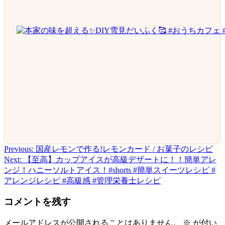
Previous:
国産レモンで作る!レモンカード / お菓子のレシピ
投
Next:
【至高】カップアイスが高級デザートに！！簡単アレ
稿
ンジ！ハニーソルトアイス！#shorts #簡単スイーツレシピ #
アレンジレシピ #高級感 #管理栄養士レシピ
ナ
ビ
コメントを残す
ゲ
メールアドレスが公開されることはありません。
※
が付い