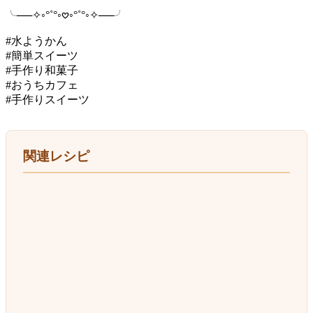
╰──✧◦°˚°◦𖹭◦°˚°◦✧──╯
#水ようかん
#簡単スイーツ
#手作り和菓子
#おうちカフェ
#手作りスイーツ
関連レシピ