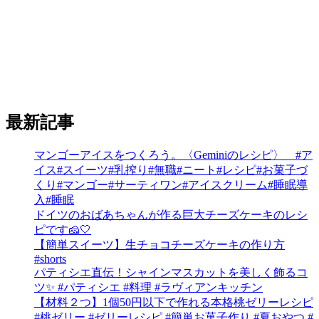
最新記事
マンゴーアイスをつくろう。〈Geminiのレシピ〉 #ア
イス#スイーツ#乳搾り#無職#ニート#レシピ#お菓子づ
くり#マンゴー#サーティワン#アイスクリーム#睡眠導
入#睡眠
ドイツのおばあちゃんが作る巨大チーズケーキのレシ
ピです🧀🤍
【簡単スイーツ】生チョコチーズケーキの作り方
#shorts
パティシエ直伝！シャインマスカットを美しく飾るコ
ツ✨ #パティシエ #料理 #ラヴィアンキッチン
【材料２つ】1個50円以下で作れる本格桃ゼリーレシピ
#桃ゼリー #ゼリーレシピ #簡単お菓子作り #夏おやつ #