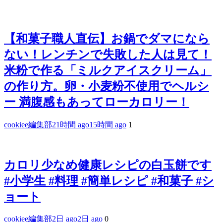
【和菓子職人直伝】お鍋でダマになら
ない！レンチンで失敗した人は見て！
米粉で作る「ミルクアイスクリーム」
の作り方。卵・小麦粉不使用でヘルシ
ー 満腹感もあってローカロリー！
cookiee編集部
21時間 ago
15時間 ago
1
カロリ少なめ健康レシピの白玉餅です
#小学生 #料理 #簡単レシピ #和菓子 #シ
ョート
cookiee編集部
2日 ago
2日 ago
0