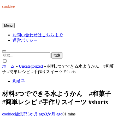
Skip
cookiee
to
content
お菓子でみんなを笑顔にしたい☆
Menu
お問い合わせはこちらまで
運営ポリシー
検
索:
ホーム
»
Uncategorized
»
材料3つでできる水ようかん #和菓
子 #簡単レシピ #手作りスイーツ #shorts
和菓子
材料3つでできる水ようかん #和菓子
#簡単レシピ #手作りスイーツ #shorts
cookiee編集部
3か月 ago
3か月 ago
0
1 mins