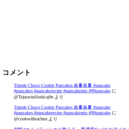
コメント
Tripple Choco Cookie Pancakes 🥞🍫🥞🍫 #pancake
#pancakes #pancakerecipe #pancakemix #99pancake
に
@TejaswiniJoshi-q9n
より
Tripple Choco Cookie Pancakes 🥞🍫🥞🍫 #pancake
#pancakes #pancakerecipe #pancakemix #99pancake
に
@cookwithrachna
より