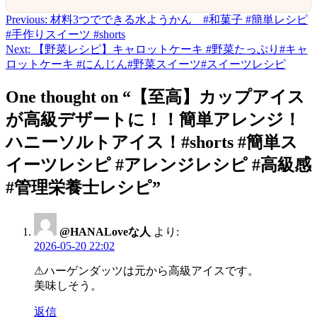
Previous:
材料3つでできる水ようかん #和菓子 #簡単レシピ
投
#手作りスイーツ #shorts
稿
Next:
【野菜レシピ】キャロットケーキ #野菜たっぷり#キャ
ロットケーキ #にんじん#野菜スイーツ#スイーツレシピ
ナ
ビ
One thought on “
【至高】カップアイス
ゲ
が高級デザートに！！簡単アレンジ！
ー
ハニーソルトアイス！#shorts #簡単ス
シ
イーツレシピ #アレンジレシピ #高級感
ョ
#管理栄養士レシピ
”
ン
@HANALoveな人
より:
2026-05-20 22:02
⚠ハーゲンダッツは元から高級アイスです。
美味しそう。
返信