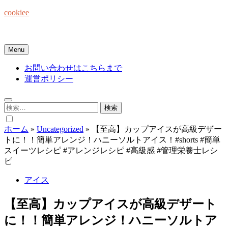
Skip
cookiee
to
content
お菓子でみんなを笑顔にしたい☆
Menu
お問い合わせはこちらまで
運営ポリシー
検
索:
ホーム
»
Uncategorized
»
【至高】カップアイスが高級デザー
トに！！簡単アレンジ！ハニーソルトアイス！#shorts #簡単
スイーツレシピ #アレンジレシピ #高級感 #管理栄養士レシ
ピ
アイス
【至高】カップアイスが高級デザート
に！！簡単アレンジ！ハニーソルトア