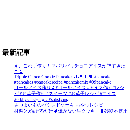
最新記事
え、これ手作り！？パリパリチョコアイスが神すぎた
🍫🍨
Tripple Choco Cookie Pancakes 🥞🍫🥞🍫 #pancake
#pancakes #pancakerecipe #pancakemix #99pancake
ロールアイス作り🍨#ロールアイス #アイス作り#レシ
ピ #お菓子作り #スイーツ #お菓子レシピ #アイス
#oddlysatisfying # #satisfying⁠
さつまいものパウンドケーキ おやつレシピ
材料5つ混ぜるだけ🍪焼かない生クッキー🍫砂糖不使用