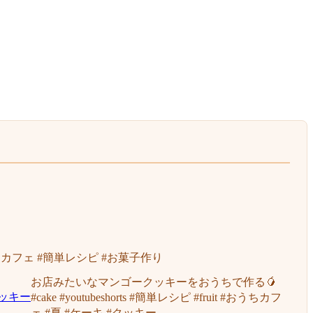
カフェ #簡単レシピ #お菓子作り
お店みたいなマンゴークッキーをおうちで作る🥭
#cake #youtubeshorts #簡単レシピ #fruit #おうちカフ
ェ #夏 #ケーキ #クッキー