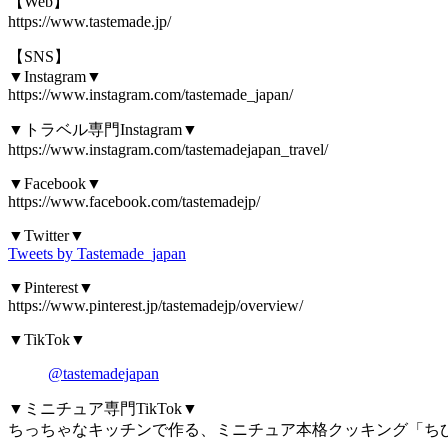
【Web】
https://www.tastemade.jp/
【SNS】
▼Instagram▼
https://www.instagram.com/tastemade_japan/
▼トラベル専門Instagram▼
https://www.instagram.com/tastemadejapan_travel/
▼Facebook▼
https://www.facebook.com/tastemadejp/
▼Twitter▼
Tweets by Tastemade_japan
▼Pinterest▼
https://www.pinterest.jp/tastemadejp/overview/
▼TikTok▼
@tastemadejapan
▼ミニチュア専門TikTok▼
ちっちゃなキッチンで作る、ミニチュア本格クッキング「ち