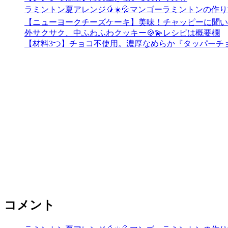
ラミントン夏アレンジ🥭☀️💦マンゴーラミントンの作り方🧡
【ニューヨークチーズケーキ】美味！チャッピーに聞い
外サクサク、中ふわふわクッキー🍪💫レシピは概要欄
【材料3つ】チョコ不使用。濃厚なめらか『タッパーチ
コメント