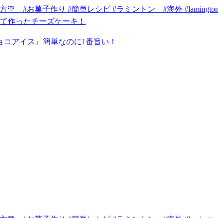
 #お菓子作り #簡単レシピ #ラミントン #海外 #lamington
て作ったチーズケーキ！
ョコアイス』簡単なのに1番旨い！