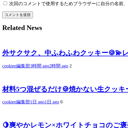
次回のコメントで使用するためブラウザーに自分の名前、
Related News
外サクサク、中ふわふわクッキー🍪💫
cookiee編集部
3時間 ago
2時間 ago
2
材料5つ混ぜるだけ🍪焼かない生クッキ
cookiee編集部
1日 ago
1日 ago
0
🍋爽やかレモン×ホワイトチョコのご