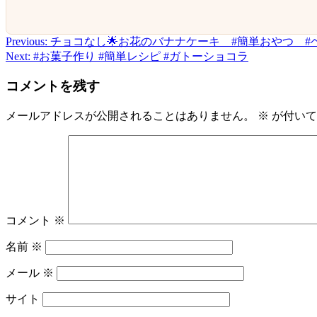
Previous:
チョコなし🌟お花のバナナケーキ #簡単おやつ #
投
Next:
#お菓子作り #簡単レシピ #ガトーショコラ
稿
コメントを残す
ナ
ビ
メールアドレスが公開されることはありません。
※
が付いて
ゲ
ー
シ
ョ
コメント
※
ン
名前
※
メール
※
サイト