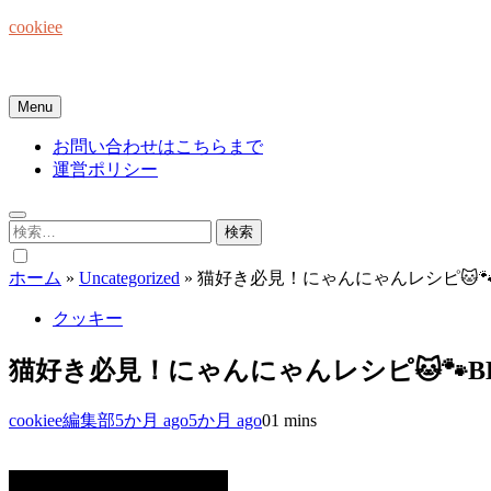
Skip
cookiee
to
content
お菓子でみんなを笑顔にしたい☆
Menu
お問い合わせはこちらまで
運営ポリシー
検
索:
ホーム
»
Uncategorized
»
猫好き必見！にゃんにゃんレシピ🐱🐾B
クッキー
猫好き必見！にゃんにゃんレシピ🐱🐾BE
cookiee編集部
5か月 ago
5か月 ago
0
1 mins