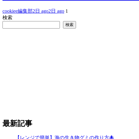
cookiee編集部
2日 ago
2日 ago
1
検索
検索
最新記事
【レンジで簡単】海の生き物グミの作り方🐙