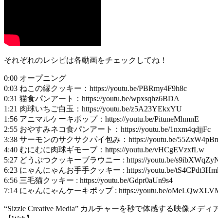
それぞれのレシピは各動画をチェックしてね！
0:00 オープニング
0:03 ねこの縁クッキー：https://youtu.be/PBRmy4F9h8c
0:31 猫食パンアート：https://youtu.be/wpxsqhz6BDA
1:21 肉球いちご白玉：https://youtu.be/z5A23YEkxYU
1:56 アニマルケーキポップ：https://youtu.be/PituneMhmnE
2:55 おやすみネコ食パンアート：https://youtu.be/1nxm4qdjjFc
3:38 サーモンのサクサクパイ包み：https://youtu.be/55ZxW4pB
4:40 むにむに肉球ギモーブ：https://youtu.be/vHCgEVzxfLw
5:27 どうぶつクッキーブラウニー : https://youtu.be/s9ibXWqZy
6:23 にゃんにゃんお手手クッキー : https://youtu.be/tS4CPdt3Hm
6:56 三毛猫クッキー : https://youtu.be/Gdpr0aUn9s4
7:14 にゃんにゃんケーキポップ : https://youtu.be/oMeLQwXLV
“Sizzle Creative Media” カルチャーを秒で体感する映像メディ