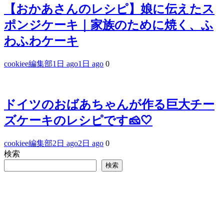
【おかあさんのレシピ】娘に伝えたス
ポンジケーキ｜家族のために焼く、ふ
わふわケーキ
cookiee編集部
1日 ago
1日 ago
0
ドイツのおばあちゃんが作る巨大チー
ズケーキのレシピです🧀🤍
cookiee編集部
2日 ago
2日 ago
0
検索
検索