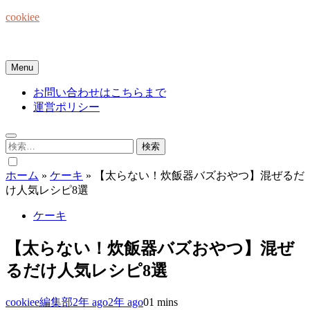
Skip
cookiee
to
content
お菓子でみんなを笑顔にしたい☆
Menu
お問い合わせはこちらまで
運営ポリシー
検
索:
ホーム
»
ケーキ
»
【太らない！炊飯器バズおやつ】混ぜるだ
け人気レシピ8選
ケーキ
【太らない！炊飯器バズおやつ】混ぜ
るだけ人気レシピ8選
cookiee編集部
2年 ago
2年 ago
0
1 mins