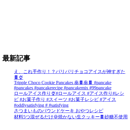
最新記事
え、これ手作り！？パリパリチョコアイスが神すぎた
🍫🍨
Tripple Choco Cookie Pancakes 🥞🍫🥞🍫 #pancake
#pancakes #pancakerecipe #pancakemix #99pancake
ロールアイス作り🍨#ロールアイス #アイス作り#レシ
ピ #お菓子作り #スイーツ #お菓子レシピ #アイス
#oddlysatisfying # #satisfying⁠
さつまいものパウンドケーキ おやつレシピ
材料5つ混ぜるだけ🍪焼かない生クッキー🍫砂糖不使用