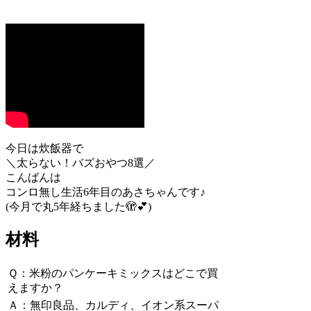
今日は炊飯器で
＼太らない！バズおやつ8選／
こんばんは
コンロ無し生活6年目のあさちゃんです♪
(今月で丸5年経ちました🫣💕)
材料
Ｑ：米粉のパンケーキミックスはどこで買
えますか？
Ａ：無印良品、カルディ、イオン系スーパ