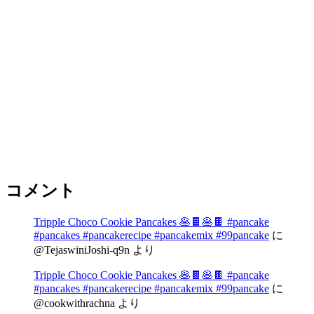
コメント
Tripple Choco Cookie Pancakes 🥞🍫🥞🍫 #pancake
#pancakes #pancakerecipe #pancakemix #99pancake
に
@TejaswiniJoshi-q9n
より
Tripple Choco Cookie Pancakes 🥞🍫🥞🍫 #pancake
#pancakes #pancakerecipe #pancakemix #99pancake
に
@cookwithrachna
より