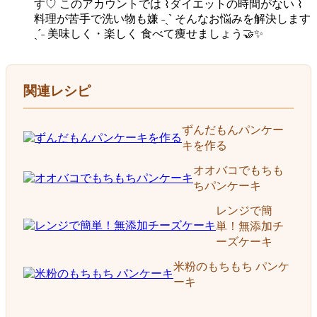
す♡ このアカウントでは ⌇ダイエットの時間がない ⌇
料理が苦手で洗い物も嫌 ˗ˏˋ そんなお悩みを解決します
ˎˊ˗ 美味しく・楽しく 食べて痩せましょう🤝✨
関連レシピ
ずんだもんパンケー
キを作る
オオバコでもちも
ちパンケーキ
レンジで簡
単！無添加チ
ーズケーキ
米粉のもちもち パンケ
ーキ