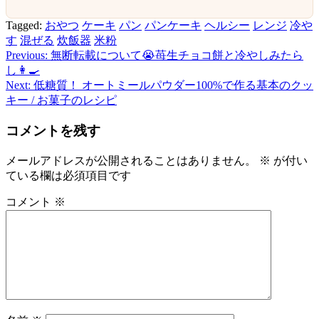
Tagged:
おやつ
ケーキ
パン
パンケーキ
ヘルシー
レンジ
冷や
す
混ぜる
炊飯器
米粉
Previous:
無断転載について😭苺生チョコ餅と冷やしみたら
投
し👩‍🍳
稿
Next:
低糖質！ オートミールパウダー100%で作る基本のクッ
キー / お菓子のレシピ
ナ
ビ
コメントを残す
ゲ
メールアドレスが公開されることはありません。
※
が付い
ー
ている欄は必須項目です
シ
コメント
※
ョ
ン