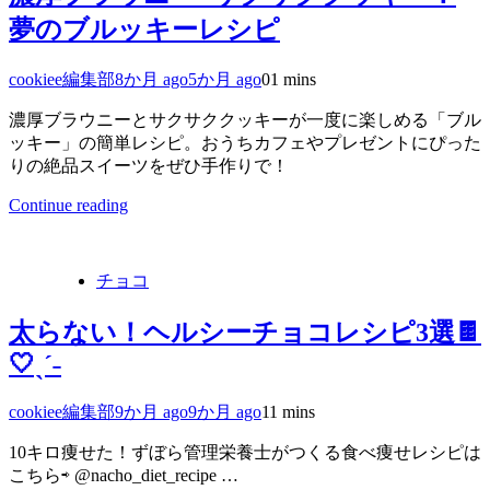
夢のブルッキーレシピ
cookiee編集部
8か月 ago
5か月 ago
0
1 mins
濃厚ブラウニーとサクサククッキーが一度に楽しめる「ブル
ッキー」の簡単レシピ。おうちカフェやプレゼントにぴった
りの絶品スイーツをぜひ手作りで！
Continue reading
チョコ
太らない！ヘルシーチョコレシピ3選🍫
🤍ˎˊ˗
cookiee編集部
9か月 ago
9か月 ago
1
1 mins
10キロ痩せた！ずぼら管理栄養士がつくる食べ痩せレシピは
こちら⇨ @nacho_diet_recipe …