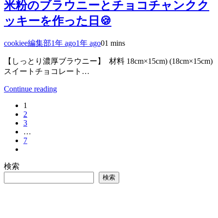
米粉のブラウニーとチョコチャンクク
ッキーを作った日🍪
cookiee編集部
1年 ago
1年 ago
0
1 mins
【しっとり濃厚ブラウニー】 ⁡ 材料 18cm×15cm) (18cm×15cm)
スイートチョコレート…
Continue reading
1
2
3
…
7
検索
検索