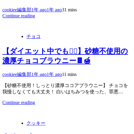
cookiee編集部
1年 ago
1年 ago
3
1 mins
Continue reading
チョコ
【ダイエット中でも🙆‍♂️】砂糖不使用の
濃厚チョコブラウニー🍫🍯
cookiee編集部
1年 ago
1年 ago
1
1 mins
【砂糖不使用！しっとり濃厚ココアブラウニー】 チョコを
我慢しなくても大丈夫！ 白いはちみつを使った、罪悪…
Continue reading
クッキー