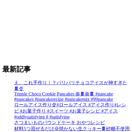
最新記事
え、これ手作り！？パリパリチョコアイスが神すぎた
🍫🍨
Tripple Choco Cookie Pancakes 🥞🍫🥞🍫 #pancake
#pancakes #pancakerecipe #pancakemix #99pancake
ロールアイス作り🍨#ロールアイス #アイス作り#レシ
ピ #お菓子作り #スイーツ #お菓子レシピ #アイス
#oddlysatisfying # #satisfying⁠
さつまいものパウンドケーキ おやつレシピ
材料5つ混ぜるだけ🍪焼かない生クッキー🍫砂糖不使用