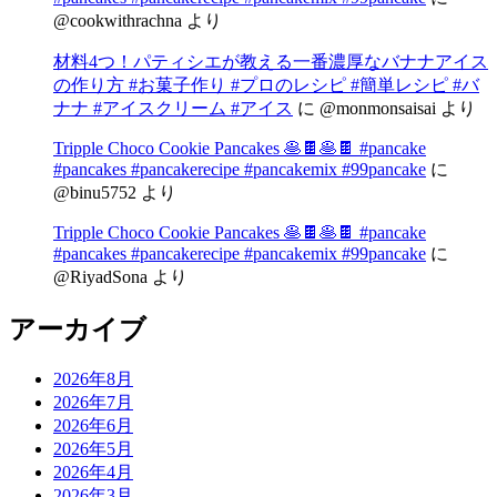
@cookwithrachna
より
材料4つ！パティシエが教える一番濃厚なバナナアイス
の作り方 #お菓子作り #プロのレシピ #簡単レシピ #バ
ナナ #アイスクリーム #アイス
に
@monmonsaisai
より
Tripple Choco Cookie Pancakes 🥞🍫🥞🍫 #pancake
#pancakes #pancakerecipe #pancakemix #99pancake
に
@binu5752
より
Tripple Choco Cookie Pancakes 🥞🍫🥞🍫 #pancake
#pancakes #pancakerecipe #pancakemix #99pancake
に
@RiyadSona
より
アーカイブ
2026年8月
2026年7月
2026年6月
2026年5月
2026年4月
2026年3月