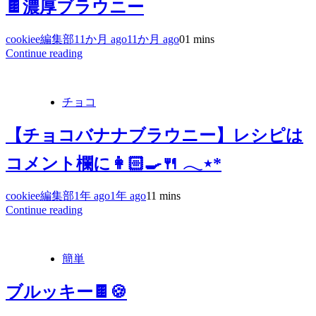
🍫濃厚ブラウニー
cookiee編集部
11か月 ago
11か月 ago
0
1 mins
Continue reading
チョコ
【チョコバナナブラウニー】レシピは
コメント欄に👩🏻‍🍳🍴 𓂃⋆*
cookiee編集部
1年 ago
1年 ago
1
1 mins
Continue reading
簡単
ブルッキー🍫🍪