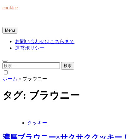
Skip
cookiee
to
content
お菓子でみんなを笑顔にしたい☆
Menu
お問い合わせはこちらまで
運営ポリシー
検
索:
ホーム
»
ブラウニー
タグ:
ブラウニー
クッキー
濃厚ブラウニー×サクサククッキー！