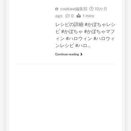
cookiee編集部
10か月
ago
0
1 mins
レシピの詳細 #かぼちゃレシ
ピ #かぼちゃ #かぼちゃマフ
ィン #ハロウィン #ハロウィ
ンレシピ #ハロ…
Continue reading
簡単
パ
が
材
大
し
ゃ
c