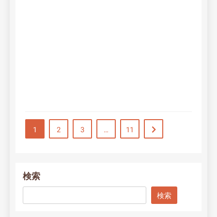
ド
🤎
c
部
ago
min
Conti
1
2
3
…
11
検索
検索