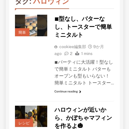
タグ:
ハロウィン
◾︎型なし、バターな
し、トースターで簡単
簡単
ミニタルト
cookiee編集部
9か月
ago
2
1 mins
◾︎パーティに大活躍！型なし
で簡単ミニタルト バターも
オーブンも型もいらない！
簡単ミニタルト トースター…
Continue reading
ハロウィンが近いか
ら、かぼちゃマフィン
レシピ
を作るよ🎃