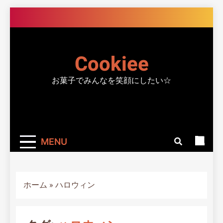
Skip
to
content
Cookiee
お菓子でみんなを笑顔にしたい☆
MENU
ホーム
»
ハロウィン