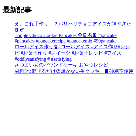
最新記事
え、これ手作り！？パリパリチョコアイスが神すぎた
🍫🍨
Tripple Choco Cookie Pancakes 🥞🍫🥞🍫 #pancake
#pancakes #pancakerecipe #pancakemix #99pancake
ロールアイス作り🍨#ロールアイス #アイス作り#レシ
ピ #お菓子作り #スイーツ #お菓子レシピ #アイス
#oddlysatisfying # #satisfying⁠
さつまいものパウンドケーキ おやつレシピ
材料5つ混ぜるだけ🍪焼かない生クッキー🍫砂糖不使用