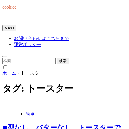
Skip
cookiee
to
content
お菓子でみんなを笑顔にしたい☆
Menu
お問い合わせはこちらまで
運営ポリシー
検
索:
ホーム
»
トースター
タグ:
トースター
簡単
◾︎型なし、バターなし、トースターで