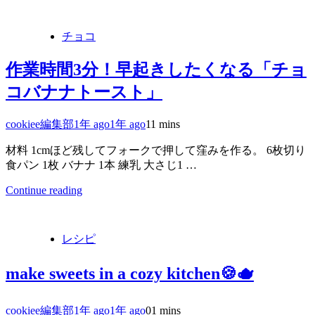
チョコ
作業時間3分！早起きしたくなる「チョ
コバナナトースト」
cookiee編集部
1年 ago
1年 ago
1
1 mins
材料 1cmほど残してフォークで押して窪みを作る。 6枚切り
食パン 1枚 バナナ 1本 練乳 大さじ1 …
Continue reading
レシピ
make sweets in a cozy kitchen🍪🫖
cookiee編集部
1年 ago
1年 ago
0
1 mins