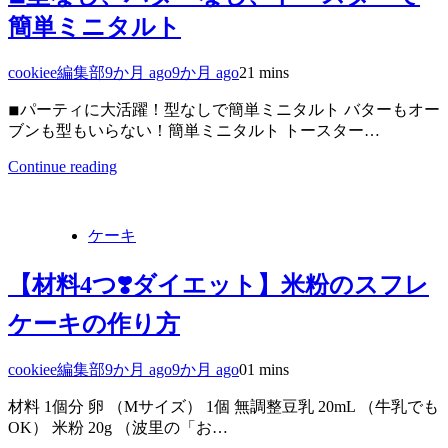
簡単ミニタルト
cookiee編集部
9か月 ago
9か月 ago
2
1 mins
◾︎パーティに大活躍！型なしで簡単ミニタルト バターもオー
ブンも型もいらない！簡単ミニタルト トースター…
Continue reading
ケーキ
【材料4つ❣️ダイエット】米粉のスフレ
ケーキの作り方
cookiee編集部
9か月 ago
9か月 ago
0
1 mins
材料 1個分 卵 （Mサイズ） 1個 無調整豆乳 20mL （牛乳でも
OK） 米粉 20g （波里の「お…