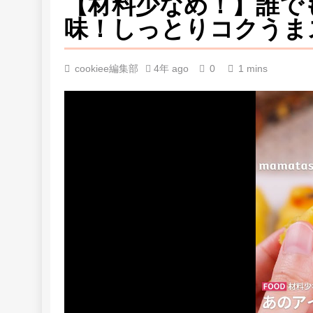
【材料少なめ！】誰で
味！しっとりコクうま
cookiee編集部
4年 ago
0
1 mins