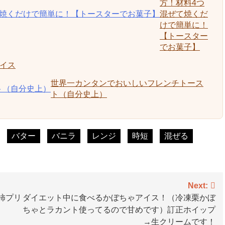
方！材料4つ
混ぜて焼くだ
けで簡単に！
【トースター
でお菓子】
アイス
世界一カンタンでおいしいフレンチトース
ト（自分史上）
バター
バニラ
レンジ
時短
混ぜる
Next:
柿プリ
ダイエット中に食べるかぼちゃアイス！（冷凍栗かぼ
ちゃとラカント使ってるので甘めです）訂正ホイップ
→生クリームです！