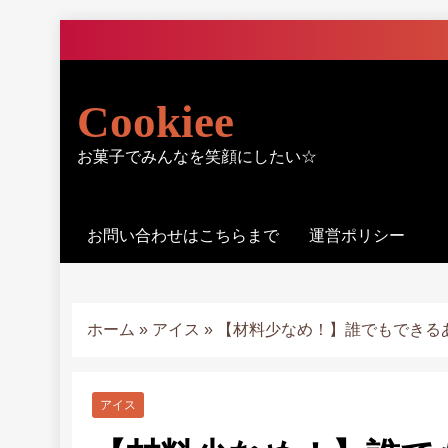
Skip
to
content
Cookiee
お菓子でみんなを笑顔にしたい☆
お問い合わせはこちらまで
運営ポリシー
ホーム
»
アイス
»
【材料少なめ！】誰でもできる
アイス