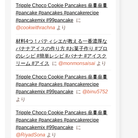
Tripple Choco Cookie Pancakes 🥞🍫🥞🍫
#pancake #pancakes #pancakerecipe
#pancakemix #99pancake
に
より
@cookwithrachna
材料4つ！パティシエが教える一番濃厚な
バナナアイスの作り方 #お菓子作り #プロ
のレシピ #簡単レシピ #バナナ #アイスク
リーム #アイス
に
より
@monmonsaisai
Tripple Choco Cookie Pancakes 🥞🍫🥞🍫
#pancake #pancakes #pancakerecipe
#pancakemix #99pancake
に
@binu5752
より
Tripple Choco Cookie Pancakes 🥞🍫🥞🍫
#pancake #pancakes #pancakerecipe
#pancakemix #99pancake
に
より
@RiyadSona