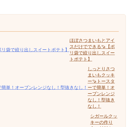
ほぼさつまいもとアイ
スだけでできる🍠【ポ
リ袋で絞り出しスイー
トポテト】
しっとりさつ
まいもクッキ
ー🍠トースタ
ーで簡単！オ
ーブンレンジ
なし！型抜き
なし！
シガールクッ
キーの作り