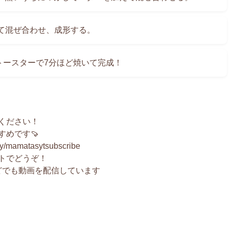
て混ぜ合わせ、成形する。
トースターで7分ほど焼いて完成！
ください！
めです🍠
amatasytsubscribe
トでどうぞ！
などでも動画を配信しています