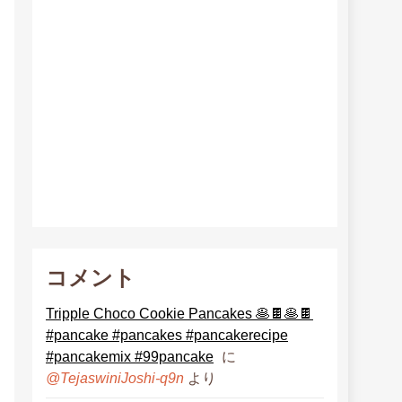
コメント
Tripple Choco Cookie Pancakes 🥞🍫🥞🍫
#pancake #pancakes #pancakerecipe
#pancakemix #99pancake
に
より
@TejaswiniJoshi-q9n