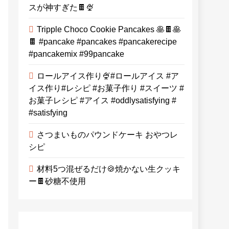
スが神すぎた🍫🍨
Tripple Choco Cookie Pancakes 🥞🍫🥞
🍫 #pancake #pancakes #pancakerecipe
#pancakemix #99pancake
ロールアイス作り🍨#ロールアイス #ア
イス作り#レシピ #お菓子作り #スイーツ #
お菓子レシピ #アイス #oddlysatisfying #
#satisfying⁠
さつまいものパウンドケーキ おやつレ
シピ
材料5つ混ぜるだけ🍪焼かない生クッキ
ー🍫砂糖不使用