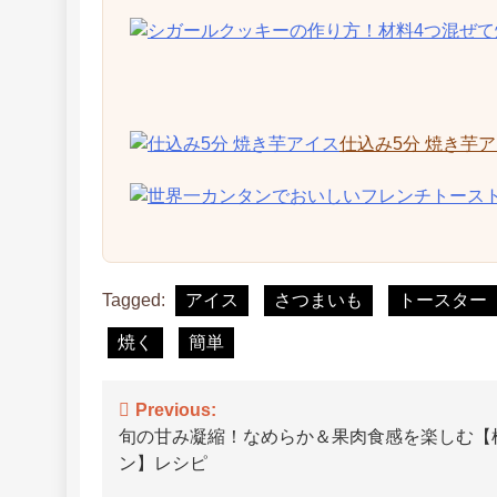
仕込み5分 焼き芋
Tagged:
アイス
さつまいも
トースター
焼く
簡単
投
Previous:
旬の甘み凝縮！なめらか＆果肉食感を楽しむ【
稿
ン】レシピ
ナ