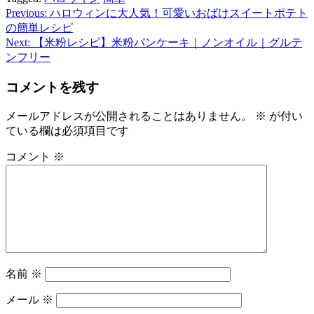
Previous:
ハロウィンに大人気！可愛いおばけスイートポテト
投
の簡単レシピ
稿
Next:
【米粉レシピ】米粉パンケーキ｜ノンオイル｜グルテ
ンフリー
ナ
ビ
コメントを残す
ゲ
メールアドレスが公開されることはありません。
※
が付い
ー
ている欄は必須項目です
シ
コメント
※
ョ
ン
名前
※
メール
※