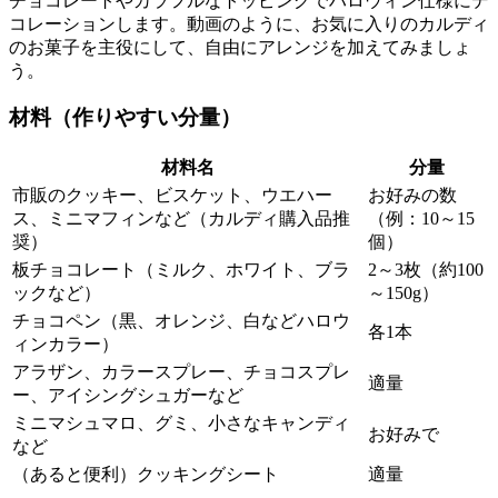
チョコレートやカラフルなトッピングでハロウィン仕様にデ
コレーションします。動画のように、お気に入りのカルディ
のお菓子を主役にして、自由にアレンジを加えてみましょ
う。
材料（作りやすい分量）
材料名
分量
市販のクッキー、ビスケット、ウエハー
お好みの数
ス、ミニマフィンなど（カルディ購入品推
（例：10～15
奨）
個）
板チョコレート（ミルク、ホワイト、ブラ
2～3枚（約100
ックなど）
～150g）
チョコペン（黒、オレンジ、白などハロウ
各1本
ィンカラー）
アラザン、カラースプレー、チョコスプレ
適量
ー、アイシングシュガーなど
ミニマシュマロ、グミ、小さなキャンディ
お好みで
など
（あると便利）クッキングシート
適量