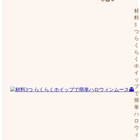
材
料
3
つ
ら
く
ら
く
ホ
イ
ッ
プ
で
簡
単
ハ
ロ
ウ
ィ