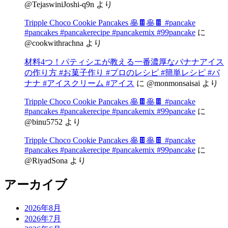
@TejaswiniJoshi-q9n
より
Tripple Choco Cookie Pancakes 🥞🍫🥞🍫 #pancake
#pancakes #pancakerecipe #pancakemix #99pancake
に
@cookwithrachna
より
材料4つ！パティシエが教える一番濃厚なバナナアイス
の作り方 #お菓子作り #プロのレシピ #簡単レシピ #バ
ナナ #アイスクリーム #アイス
に
@monmonsaisai
より
Tripple Choco Cookie Pancakes 🥞🍫🥞🍫 #pancake
#pancakes #pancakerecipe #pancakemix #99pancake
に
@binu5752
より
Tripple Choco Cookie Pancakes 🥞🍫🥞🍫 #pancake
#pancakes #pancakerecipe #pancakemix #99pancake
に
@RiyadSona
より
アーカイブ
2026年8月
2026年7月