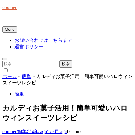
Skip
cookiee
to
content
お菓子でみんなを笑顔にしたい☆
Menu
お問い合わせはこちらまで
運営ポリシー
検
索:
ホーム
»
簡単
»
カルディお菓子活用！簡単可愛いハロウィン
スイーツレシピ
簡単
カルディお菓子活用！簡単可愛いハロ
ウィンスイーツレシピ
cookiee編集部
4年 ago
5か月 ago
0
1 mins