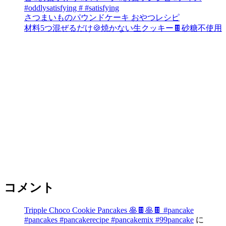
#oddlysatisfying # #satisfying⁠
さつまいものパウンドケーキ おやつレシピ
材料5つ混ぜるだけ🍪焼かない生クッキー🍫砂糖不使用
コメント
Tripple Choco Cookie Pancakes 🥞🍫🥞🍫 #pancake
#pancakes #pancakerecipe #pancakemix #99pancake
に