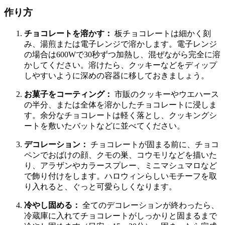
作り方
チョコレートを溶かす：
板チョコレートは細かく刻
み、湯煎または電子レンジで溶かします。電子レンジ
の場合は600Wで30秒ずつ加熱し、混ぜながら完全に溶
かしてください。溶けたら、クッキーなどをディップ
しやすいように深めの容器に移しておきましょう。
お菓子をコーティング：
市販のクッキーやウエハース
の半分、または全体を溶かしたチョコレートに浸しま
す。余分なチョコレートは軽く落とし、クッキングシ
ートを敷いたバットなどに並べてください。
デコレーション：
チョコレートが固まる前に、チョコ
ペンでおばけの顔、クモの巣、コウモリなどを描いた
り、アラザンやカラースプレー、ミニマシュマロなど
で飾り付けをします。ハロウィンらしいモチーフを取
り入れると、ぐっと可愛らしくなります。
冷やし固める：
全てのデコレーションが終わったら、
冷蔵庫に入れてチョコレートがしっかりと固まるまで