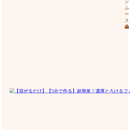
ン
ム
ー
ス
👻