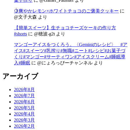
菓子作り
に
@Gamer_Patissier
より
🍋爽やかレモン×ホワイトチョコのご褒美クッキー
に
@文子大森
より
【簡単スイーツ】生チョコチーズケーキの作り方
#shorts
に
@穂波-g2t
より
マンゴーアイスをつくろう。〈Geminiのレシピ〉 #ア
イス#スイーツ#乳搾り#無職#ニート#レシピ#お菓子づ
くり#マンゴー#サーティワン#アイスクリーム#睡眠導
入#睡眠
に
@にょろっぴーチャンネル
より
アーカイブ
2026年8月
2026年7月
2026年6月
2026年5月
2026年4月
2026年3月
2026年2月