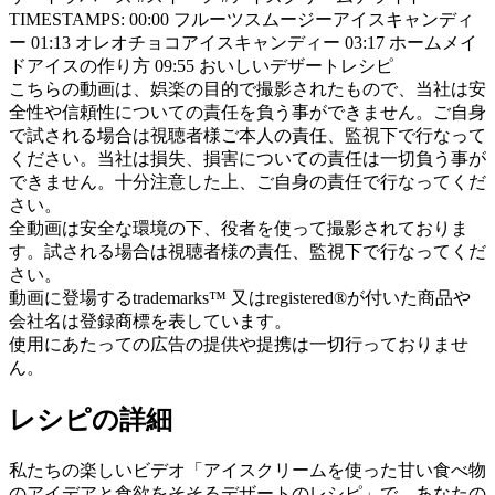
TIMESTAMPS: 00:00 フルーツスムージーアイスキャンディ
ー 01:13 オレオチョコアイスキャンディー 03:17 ホームメイ
ドアイスの作り方 09:55 おいしいデザートレシピ
こちらの動画は、娯楽の目的で撮影されたもので、当社は安
全性や信頼性についての責任を負う事ができません。ご自身
で試される場合は視聴者様ご本人の責任、監視下で行なって
ください。当社は損失、損害についての責任は一切負う事が
できません。十分注意した上、ご自身の責任で行なってくだ
さい。
全動画は安全な環境の下、役者を使って撮影されておりま
す。試される場合は視聴者様の責任、監視下で行なってくだ
さい。
動画に登場するtrademarks™ 又はregistered®が付いた商品や
会社名は登録商標を表しています。
使用にあたっての広告の提供や提携は一切行っておりませ
ん。
レシピの詳細
私たちの楽しいビデオ「アイスクリームを使った甘い食べ物
のアイデアと食欲をそそるデザートのレシピ」で、あなたの