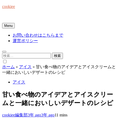
Skip
cookiee
to
content
お菓子でみんなを笑顔にしたい☆
Menu
お問い合わせはこちらまで
運営ポリシー
検
索:
ホーム
»
アイス
»
甘い食べ物のアイデアとアイスクリームと
一緒においしいデザートのレシピ
アイス
甘い食べ物のアイデアとアイスクリー
ムと一緒においしいデザートのレシピ
cookiee編集部
3年 ago
3年 ago
1
1 mins