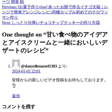
ーツ
簡単
飴
Previous:
[お菓子作りvlog] 余ったお餅で作るイチゴ大福｜レ
投
ンジで簡単アレンジレシピ♪同棲カップル初めてのクロワッ
稿
サン作り
Next:
しっとり分厚いチョコチップクッキーの作り方😋
ナ
ビ
One thought on “
甘い食べ物のアイデア
ゲ
とアイスクリームと一緒においしいデ
ー
ザートのレシピ
”
シ
ョ
@danyellenassef1383
より:
2024-01-02 22:01
ン
皆様からの新しいビデオ投稿をお待ちしております。
👌
返信
コメントを残す