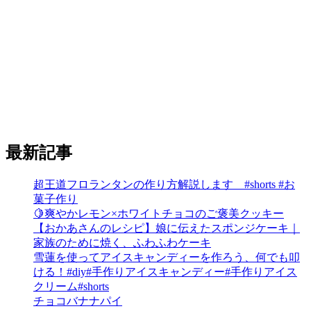
最新記事
超王道フロランタンの作り方解説します #shorts #お
菓子作り
🍋爽やかレモン×ホワイトチョコのご褒美クッキー
【おかあさんのレシピ】娘に伝えたスポンジケーキ｜
家族のために焼く、ふわふわケーキ
雪蓮を使ってアイスキャンディーを作ろう、何でも叩
ける！#diy#手作りアイスキャンディー#手作りアイス
クリーム#shorts
チョコバナナパイ