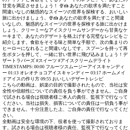
甘党を満足させましょう！ 🍨🍰 あなたの欲求を満たすこと
間違いなしの魅惑的なスイーツの世界を探検する、おいしい
旅に出かけましょう。🍨🍰 あなたの欲求を満たすこと間違
いなしの、魅惑的なスイーツの世界を探検する旅に出かけま
しょう。クリーミーなアイスクリームサンデーから甘美なケ
ーキまで、あなたのデザートを格上げする完璧なレシピをご
紹介します。食欲をそそる味と簡単な手順で、次の集まりの
ヒーローになれること間違いなしです。スプーンを持って再
生ボタンを押して、一緒に甘い世界に飛び込みましょう！デ
ザートラバーズ #スイーツ #アイスクリームデライト
TIMESTAMPS: 00:00 フルーツスムージーアイスキャンディ
ー 01:13 オレオチョコアイスキャンディー 03:17 ホームメイ
ドアイスの作り方 09:55 おいしいデザートレシピ
こちらの動画は、娯楽の目的で撮影されたもので、当社は安
全性や信頼性についての責任を負う事ができません。ご自身
で試される場合は視聴者様ご本人の責任、監視下で行なって
ください。当社は損失、損害についての責任は一切負う事が
できません。十分注意した上、ご自身の責任で行なってくだ
さい。
全動画は安全な環境の下、役者を使って撮影されておりま
す。試される場合は視聴者様の責任、監視下で行なってくだ