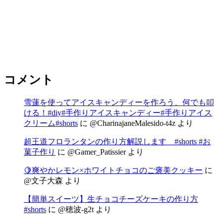
コメント
雪蓮を使ってアイスキャンディーを作ろう、何でも叩
ける！#diy#手作りアイスキャンディー#手作りアイス
クリーム#shorts
に
@CharinajaneMalesido-t4z
より
超王道フロランタンの作り方解説します #shorts #お
菓子作り
に
@Gamer_Patissier
より
🍋爽やかレモン×ホワイトチョコのご褒美クッキー
に
@文子大森
より
【簡単スイーツ】生チョコチーズケーキの作り方
#shorts
に
@穂波-g2t
より