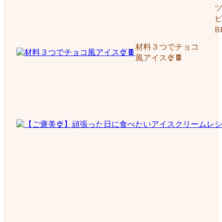
ヒ
B
材料３つでチョコ
風アイス🍨🍫