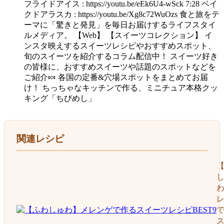
フライドアイス : https://youtu.be/eEk6U4-wSck 7:28 ベイ
クドアラスカ : https://youtu.be/Xg8c72WuOzs 食と旅をテ
ーマに「驚きと発見」を毎日お届けするライフスタイ
ルメディア。 【Web】 【スイーツコレクション】 イ
ンスタ映えするスイーツレシピやおすすめスポット、
旬のスイーツを紹介するコラム配信中！ スイーツ好き
の皆様に、おすすめスイーツや話題のスポットなどを
ご紹介🍬 各国の定番&穴場スポットをまとめてお届
け！ ちっちゃなキッチンで作る、ミニチュア本格クッ
キング「ちびめし」
関連レシピ
レ
て