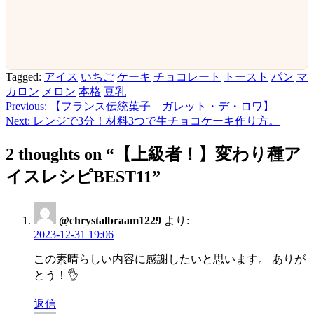
Tagged:
アイス
いちご
ケーキ
チョコレート
トースト
パン
マ
カロン
メロン
本格
豆乳
Previous:
【フランス伝統菓子 ガレット・デ・ロワ】
投
Next:
レンジで3分！材料3つで生チョコケーキ作り方。
稿
2 thoughts on “
【上級者！】変わり種ア
ナ
イスレシピBEST11
”
ビ
ゲ
ー
@chrystalbraam1229
より:
2023-12-31 19:06
シ
この素晴らしい内容に感謝したいと思います。 ありが
ョ
とう！👌
ン
返信