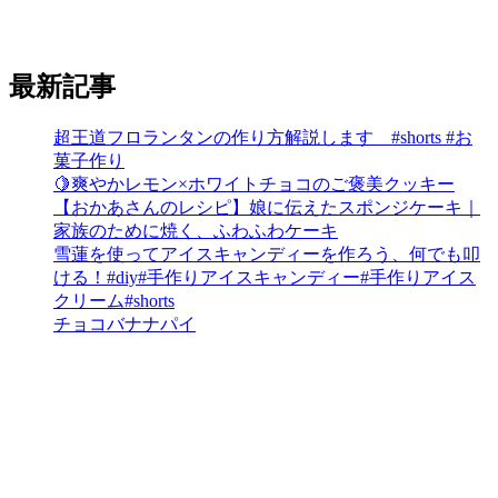
最新記事
超王道フロランタンの作り方解説します #shorts #お
菓子作り
🍋爽やかレモン×ホワイトチョコのご褒美クッキー
【おかあさんのレシピ】娘に伝えたスポンジケーキ｜
家族のために焼く、ふわふわケーキ
雪蓮を使ってアイスキャンディーを作ろう、何でも叩
ける！#diy#手作りアイスキャンディー#手作りアイス
クリーム#shorts
チョコバナナパイ