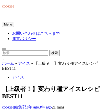
Skip
cookiee
to
content
お菓子でみんなを笑顔にしたい☆
Menu
お問い合わせはこちらまで
運営ポリシー
検
索:
ホーム
»
アイス
»
【上級者！】変わり種アイスレシピ
BEST11
アイス
【上級者！】変わり種アイスレシピ
BEST11
cookiee編集部
3年 ago
3年 ago
2
1 mins