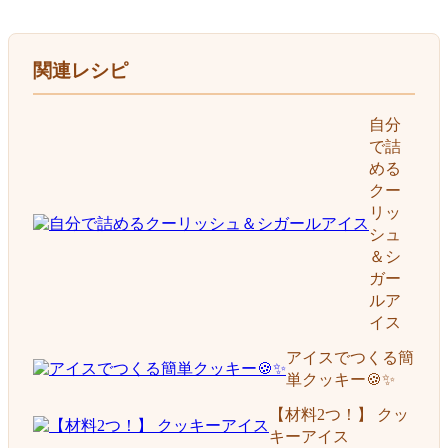
関連レシピ
自分
で詰
める
クー
リッ
シュ
＆シ
ガー
ルア
イス
アイスでつくる簡
単クッキー🍪✨
【材料2つ！】 クッ
キーアイス