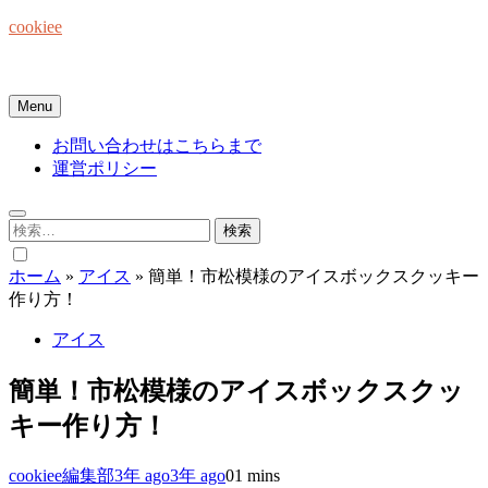
Skip
cookiee
to
content
お菓子でみんなを笑顔にしたい☆
Menu
お問い合わせはこちらまで
運営ポリシー
検
索:
ホーム
»
アイス
»
簡単！市松模様のアイスボックスクッキー
作り方！
アイス
簡単！市松模様のアイスボックスクッ
キー作り方！
cookiee編集部
3年 ago
3年 ago
0
1 mins