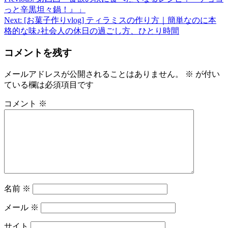
投
っと辛黒坦々鍋！』」
稿
Next:
[お菓子作りvlog] ティラミスの作り方｜簡単なのに本
格的な味♪社会人の休日の過ごし方、ひとり時間
ナ
ビ
コメントを残す
ゲ
メールアドレスが公開されることはありません。
※
が付い
ー
ている欄は必須項目です
シ
コメント
※
ョ
ン
名前
※
メール
※
サイト