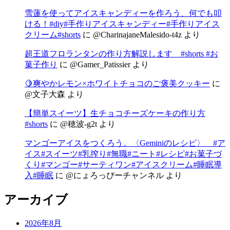
雪蓮を使ってアイスキャンディーを作ろう、何でも叩
ける！#diy#手作りアイスキャンディー#手作りアイス
クリーム#shorts
に
@CharinajaneMalesido-t4z
より
超王道フロランタンの作り方解説します #shorts #お
菓子作り
に
@Gamer_Patissier
より
🍋爽やかレモン×ホワイトチョコのご褒美クッキー
に
@文子大森
より
【簡単スイーツ】生チョコチーズケーキの作り方
#shorts
に
@穂波-g2t
より
マンゴーアイスをつくろう。〈Geminiのレシピ〉 #ア
イス#スイーツ#乳搾り#無職#ニート#レシピ#お菓子づ
くり#マンゴー#サーティワン#アイスクリーム#睡眠導
入#睡眠
に
@にょろっぴーチャンネル
より
アーカイブ
2026年8月