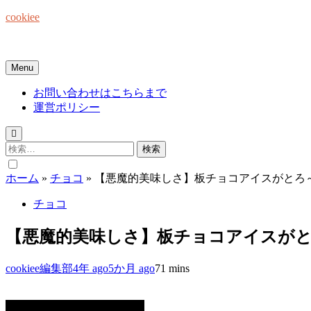
Skip
cookiee
to
content
お菓子でみんなを笑顔にしたい☆
Menu
お問い合わせはこちらまで
運営ポリシー
検
索:
ホーム
»
チョコ
»
【悪魔的美味しさ】板チョコアイスがとろ
チョコ
【悪魔的美味しさ】板チョコアイスが
cookiee編集部
4年 ago
5か月 ago
7
1 mins