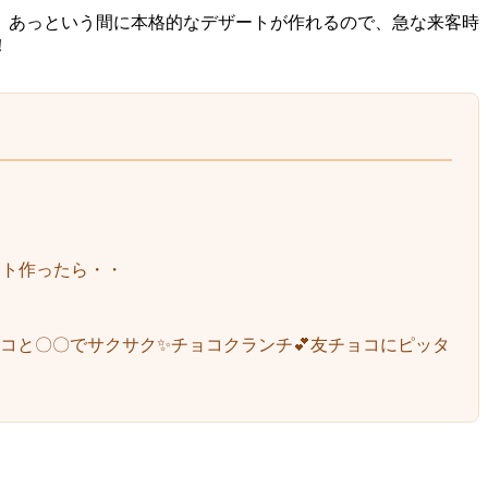
、あっという間に本格的なデザートが作れるので、急な来客時
！
スト作ったら・・
ョコと〇〇でサクサク✨チョコクランチ💕友チョコにピッタ