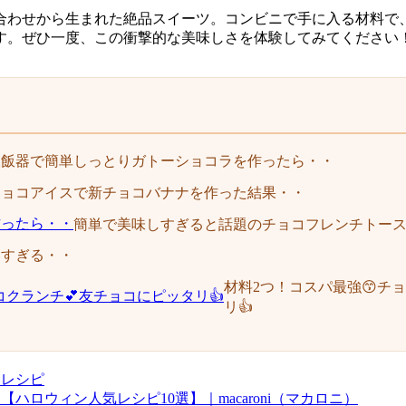
合わせから生まれた絶品スイーツ。コンビニで手に入る材料で
す。ぜひ一度、この衝撃的な美味しさを体験してみてください
炊飯器で簡単しっとりガトーショコラを作ったら・・
チョコアイスで新チョコバナナを作った結果・・
簡単で美味しすぎると話題のチョコフレンチトー
いすぎる・・
材料2つ！コスパ最強😙チ
リ👍
品レシピ
ロウィン人気レシピ10選】｜macaroni（マカロニ）