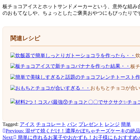
板チョコアイスとホットサンドメーカーという、意外な組み
のおもてなしや、ちょっとしたご褒美おやつにもぴったりで
関連レシピ
板
おもちとチョコが合
Tagged:
アイス
チョコレート
パン
プレゼント
レンジ
簡単
Previous:
混ぜて焼くだけ！濃厚かぼちゃチーズケーキの絶
投
Next:
簡単に作れるお菓子やおかずも！お子様にもおすすめ♪【ハ