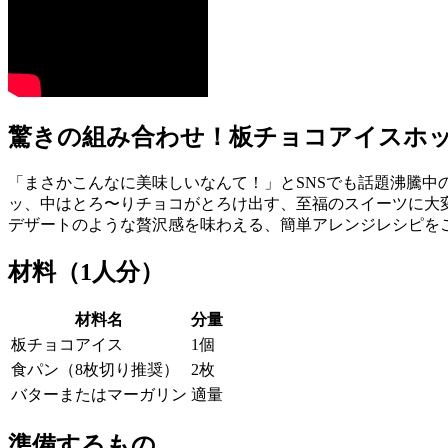
驚きの組み合わせ！板チョコアイスホ
「まさかこんなに美味しいなんて！」とSNSでも話題沸騰
ッ、中はとろ〜りチョコがとろけ出す、至福のスイーツに大
デザートのような贅沢感を味わえる、簡単アレンジレシピを
材料（1人分）
材料名
分量
板チョコアイス
1個
食パン（8枚切り推奨）
2枚
バターまたはマーガリン
適量
準備するもの