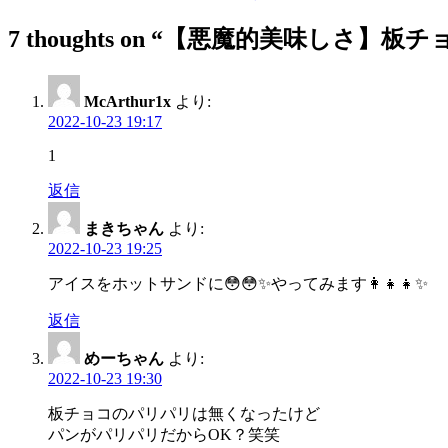
稿
7 thoughts on “
【悪魔的美味しさ】板チ
ナ
ビ
ゲ
McArthur1x
より:
2022-10-23 19:17
ー
1
シ
返信
ョ
ン
まきちゃん
より:
2022-10-23 19:25
アイスをホットサンドに😳😳✨やってみます👩‍👧‍👧✨
返信
めーちゃん
より:
2022-10-23 19:30
板チョコのパリパリは無くなったけど
パンがパリパリだからOK？笑笑