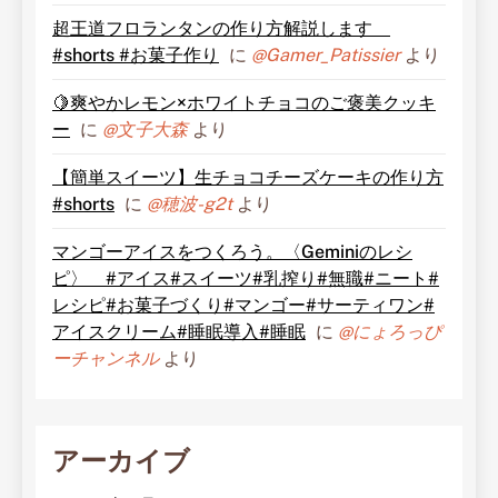
超王道フロランタンの作り方解説します
#shorts #お菓子作り
に
@Gamer_Patissier
より
🍋爽やかレモン×ホワイトチョコのご褒美クッキ
ー
に
@文子大森
より
【簡単スイーツ】生チョコチーズケーキの作り方
#shorts
に
@穂波-g2t
より
マンゴーアイスをつくろう。〈Geminiのレシ
ピ〉 #アイス#スイーツ#乳搾り#無職#ニート#
レシピ#お菓子づくり#マンゴー#サーティワン#
アイスクリーム#睡眠導入#睡眠
に
@にょろっぴ
ーチャンネル
より
アーカイブ