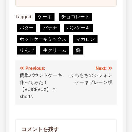
Tagged:
ケーキ
チョコレート
バター
バナナ
パンケーキ
ホットケーキミックス
マカロン
りんご
生クリーム
餅
投
Previous:
Next:
簡単パウンドケーキ
ふわもちのシフォン
稿
作ってみた！
ケーキプレーン版
ナ
【VOICEVOX】＃
shorts
ビ
ゲ
ー
コメントを残す