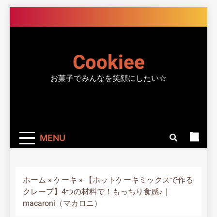
Skip
to
content
Cookiee
お菓子でみんなを笑顔にしたい☆
MENU
ホーム
»
ケーキ
»
【ホットケーキミックスで作る
クレープ】4つの材料で！もっちり食感♪｜
macaroni（マカロニ）