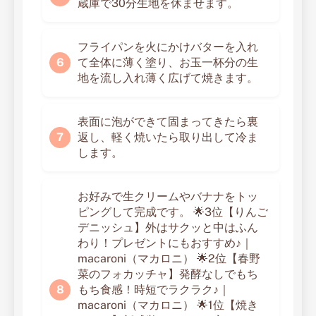
蔵庫で30分生地を休ませます。
フライパンを火にかけバターを入れ
て全体に薄く塗り、お玉一杯分の生
地を流し入れ薄く広げて焼きます。
表面に泡ができて固まってきたら裏
返し、軽く焼いたら取り出して冷ま
します。
お好みで生クリームやバナナをトッ
ピングして完成です。 🌟3位【りんご
デニッシュ】外はサクッと中はふん
わり！プレゼントにもおすすめ♪｜
macaroni（マカロニ） 🌟2位【春野
菜のフォカッチャ】発酵なしでもち
もち食感！時短でラクラク♪｜
macaroni（マカロニ） 🌟1位【焼き