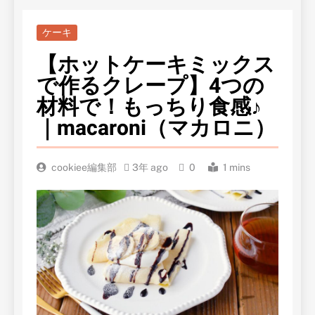
ケーキ
【ホットケーキミックス
で作るクレープ】4つの
材料で！もっちり食感♪
｜macaroni（マカロニ）
cookiee編集部
3年 ago
0
1 mins