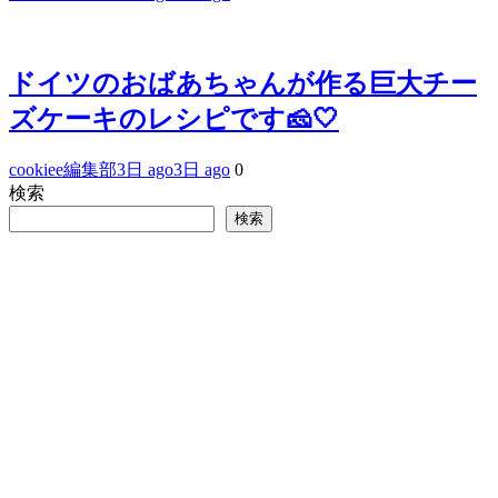
ドイツのおばあちゃんが作る巨大チー
ズケーキのレシピです🧀🤍
cookiee編集部
3日 ago
3日 ago
0
検索
検索