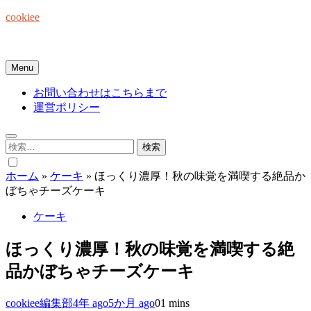
Skip
cookiee
to
content
お菓子でみんなを笑顔にしたい☆
Menu
お問い合わせはこちらまで
運営ポリシー
検
索:
ホーム
»
ケーキ
»
ほっくり濃厚！秋の味覚を満喫する絶品か
ぼちゃチーズケーキ
ケーキ
ほっくり濃厚！秋の味覚を満喫する絶
品かぼちゃチーズケーキ
cookiee編集部
4年 ago
5か月 ago
0
1 mins