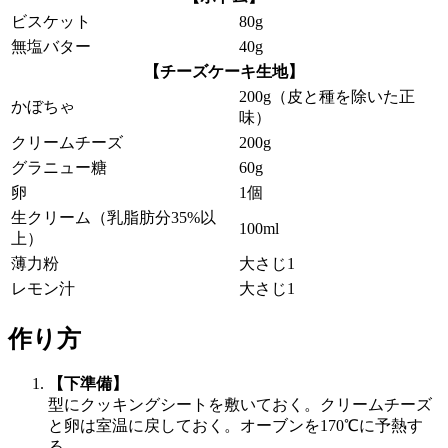
ビスケット
80g
無塩バター
40g
【チーズケーキ生地】
200g（皮と種を除いた正
かぼちゃ
味）
クリームチーズ
200g
グラニュー糖
60g
卵
1個
生クリーム（乳脂肪分35%以
100ml
上）
薄力粉
大さじ1
レモン汁
大さじ1
作り方
【下準備】
型にクッキングシートを敷いておく。クリームチーズ
と卵は室温に戻しておく。オーブンを170℃に予熱す
る。