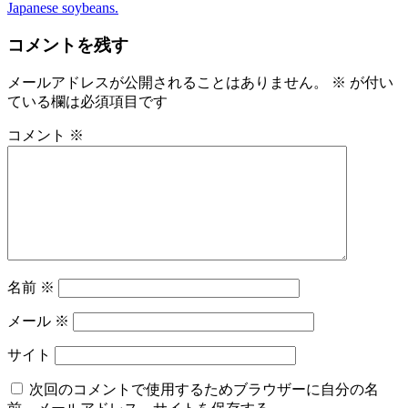
Japanese soybeans.
ナ
ビ
コメントを残す
ゲ
メールアドレスが公開されることはありません。
※
が付い
ー
ている欄は必須項目です
シ
コメント
※
ョ
ン
名前
※
メール
※
サイト
次回のコメントで使用するためブラウザーに自分の名