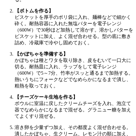
【ボトムを作る】
ビスケットを厚手のポリ袋に入れ、麺棒などで細かく
砕く。耐熱容器に入れた無塩バターを電子レンジ
（600W）で30秒ほど加熱して溶かす。溶かしバターを
ビスケットに加え、よく混ぜ合わせる。型の底に敷き
詰め、冷蔵庫で冷やし固めておく。
【かぼちゃを準備する】
かぼちゃは種とワタを取り除き、皮をむいて一口大に
切る。耐熱皿に入れ、ラップをして電子レンジ
（600W）で5～7分、竹串がスッと通るまで加熱する。
熱いうちにフォークなどでなめらかになるまで潰し、
粗熱を取っておく。
【チーズケーキ生地を作る】
ボウルに室温に戻したクリームチーズを入れ、泡立て
器でなめらかになるまで混ぜる。グラニュー糖を加え
てよくすり混ぜる。
溶き卵を少量ずつ加え、その都度よく混ぜ合わせる。
潰したかぼちゃ、生クリーム、レモン汁の順に加え、