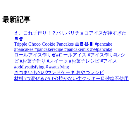
最新記事
え、これ手作り！？パリパリチョコアイスが神すぎた
🍫🍨
Tripple Choco Cookie Pancakes 🥞🍫🥞🍫 #pancake
#pancakes #pancakerecipe #pancakemix #99pancake
ロールアイス作り🍨#ロールアイス #アイス作り#レシ
ピ #お菓子作り #スイーツ #お菓子レシピ #アイス
#oddlysatisfying # #satisfying⁠
さつまいものパウンドケーキ おやつレシピ
材料5つ混ぜるだけ🍪焼かない生クッキー🍫砂糖不使用