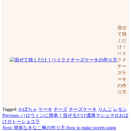
混ぜ
て焼
くだ
け！
ベイ
クド
チー
ズケ
ーキ
の作
り方
Tagged:
かぼちゃ
ケーキ
チーズ
チーズケーキ
りんご
レモン
Previous:
ハロウィンに簡単！混ぜるだけ濃厚マシュマロおば
投
けガトーショコラ
稿
Next:
簡単なきなこ棒の作り方 How to make sweets using