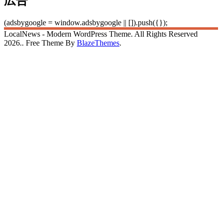
広告
(adsbygoogle = window.adsbygoogle || []).push({});
LocalNews - Modern WordPress Theme. All Rights Reserved
2026.. Free Theme By
BlazeThemes
.