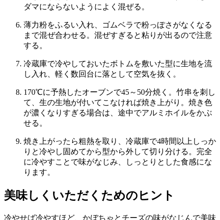
ダマにならないようによく混ぜる。
薄力粉をふるい入れ、ゴムベラで粉っぽさがなくなる
まで混ぜ合わせる。混ぜすぎると粘りが出るので注意
する。
冷蔵庫で冷やしておいたボトムを敷いた型に生地を流
し入れ、軽く数回台に落として空気を抜く。
170℃に予熱したオーブンで45～50分焼く。竹串を刺し
て、生の生地が付いてこなければ焼き上がり。焼き色
が濃くなりすぎる場合は、途中でアルミホイルをかぶ
せる。
焼き上がったら粗熱を取り、冷蔵庫で4時間以上しっか
りと冷やし固めてから型から外して切り分ける。完全
に冷やすことで味がなじみ、しっとりとした食感にな
ります。
美味しくいただくためのヒント
冷やせば冷やすほど、かぼちゃとチーズの味がなじんで美味