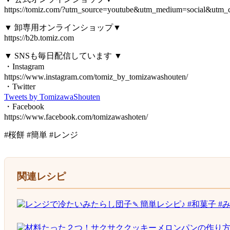
https://tomiz.com/?utm_source=youtube&utm_medium=social&utm_
▼ 卸専用オンラインショップ▼
https://b2b.tomiz.com
▼ SNSも毎日配信しています ▼
・Instagram
https://www.instagram.com/tomiz_by_tomizawashouten/
・Twitter
Tweets by TomizawaShouten
・Facebook
https://www.facebook.com/tomizawashoten/
#桜餅 #簡単 #レンジ
関連レシピ