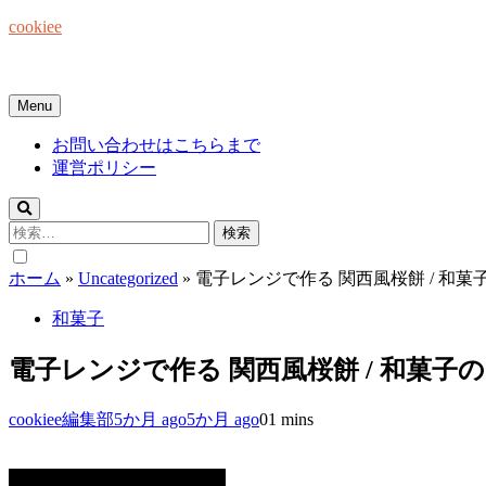
Skip
cookiee
to
content
お菓子でみんなを笑顔にしたい☆
Menu
お問い合わせはこちらまで
運営ポリシー
検
索:
ホーム
»
Uncategorized
»
電子レンジで作る 関西風桜餅 / 和菓
和菓子
電子レンジで作る 関西風桜餅 / 和菓子
cookiee編集部
5か月 ago
5か月 ago
0
1 mins