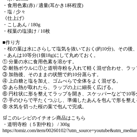
・食用色素(赤) / 適量(耳かき1杯程度)
・塩 / 少々
《仕上げ》
・こしあん / 180g
・桜葉の塩漬け / 10枚
■作り方
・桜の葉は水にさらして塩気を抜いておく(約10分)。その
・あんは10等分(1個18g)にして丸めておく。
① 分量の水に食用色素を溶かす。
② 耐熱ボウルに①と道明寺粉を入れて軽く混ぜ合わせ、ラップ
③ 加熱後、そのままの状態で約10分蒸らす。
④ 上白糖と塩を加え、ゴムべらで全体をよく混ぜる。
⑤ あら熱が取れたら、ラップの上に細長く広げる。
⑥ 円柱状に形を整えてラップを開き、スケッパーなどで10
⑦ 手のひらで平たくつぶし、準備したあんを包んで形を整え
⑧ 水気を切った桜の葉で包んで完成。
🛒このレシピのイチオシ商品はこちら
・道明寺粉（５割中粒） / 300g
https://tomiz.com/item/00260102/?utm_source=youtube&utm_medi