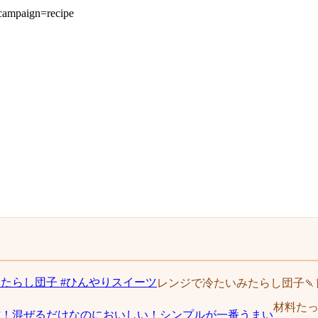
campaign=recipe
レンジで冷たいみたらし団子🍡簡
材料た