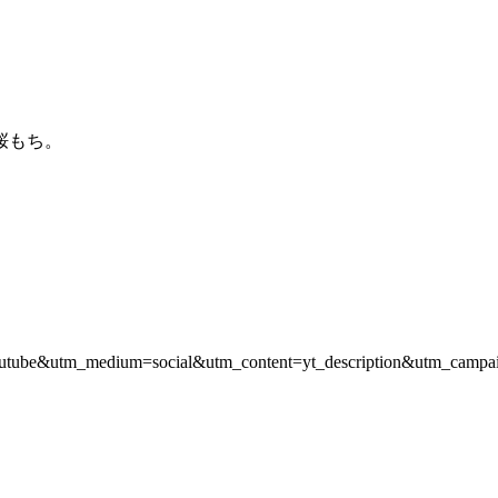
桜もち。
e=youtube&utm_medium=social&utm_content=yt_description&utm_camp