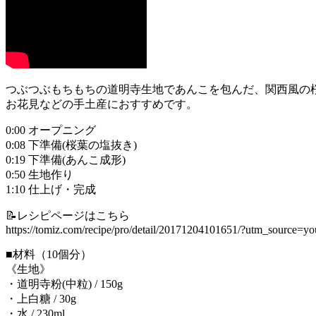
つぶつぶもちもちの道明寺生地であんこを包んだ、関西風の
お花見などの手土産におすすめです。
0:00 オープニング
0:08 下準備(桜葉の塩抜き)
0:19 下準備(あんこ成形)
0:50 生地作り
1:10 仕上げ・完成
📝レシピページはこちら
https://tomiz.com/recipe/pro/detail/20171204101651/?utm_sourc
■材料（10個分）
《生地》
・道明寺粉(中粒) / 150g
・上白糖 / 30g
・水 / 230ml