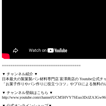
=====================================
▼ チャンネル紹介 ▼
日本最大の製菓製パン材料専門店 富澤商店の Youtube公式
「お菓子作りやパン作りに役立つコツ」やプロによる無料の
▼ チャンネル登録はこちら ▼
http://www.youtube.com/channel/UCM5HVY7SEuo3DclZA3Gw96w
▼ 公式オンラインショップ▼