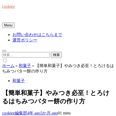
Skip
cookiee
to
content
お菓子でみんなを笑顔にしたい☆
Menu
お問い合わせはこちらまで
運営ポリシー
検
索:
ホーム
»
和菓子
»
【簡単和菓子】やみつき必至！とろけるは
ちみつバター餅の作り方
和菓子
【簡単和菓子】やみつき必至！とろけ
るはちみつバター餅の作り方
cookiee編集部
4年 ago
5か月 ago
0
1 mins