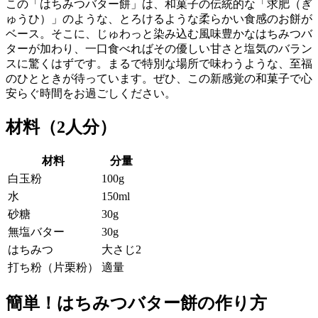
この「はちみつバター餅」は、和菓子の伝統的な「求肥（ぎ
ゅうひ）」のような、とろけるような柔らかい食感のお餅が
ベース。そこに、じゅわっと染み込む風味豊かなはちみつバ
ターが加わり、一口食べればその優しい甘さと塩気のバラン
スに驚くはずです。まるで特別な場所で味わうような、至福
のひとときが待っています。ぜひ、この新感覚の和菓子で心
安らぐ時間をお過ごしください。
材料（2人分）
材料
分量
白玉粉
100g
水
150ml
砂糖
30g
無塩バター
30g
はちみつ
大さじ2
打ち粉（片栗粉）
適量
簡単！はちみつバター餅の作り方