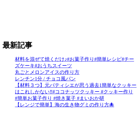
最新記事
材料を混ぜて焼くだけ♪#お菓子作り#簡単レシピ#チー
ズケーキ#おうちスイーツ
丸ごとメロンアイスの作り方
レンチン1分 / チョコ風パン
【材料３つ】元パティシエが思う過去1簡単なクッキー
はこれしかない‼︎#ココナッツクッキー #クッキー作り
#簡単お菓子作り #焼き菓子 #まいおか研
【レンジで簡単】海の生き物グミの作り方🐙