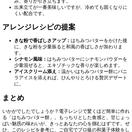
み、香りが引き立ちます。
出来立てが一番美味しいですが、冷めても固くなりに
くい配合です。
アレンジレシピの提案
きな粉で香ばしさアップ：
はちみつバターをかけた後
に、きな粉を少量振ると和風の香ばしさが加わりま
す。
シナモン風味：
はちみつバターにシナモンパウダーを
少量混ぜると、エキゾチックな香りが楽しめます。
アイスクリーム添え：
温かいはちみつバター餅にバニ
ラアイスを添えれば、ひんやりとろける贅沢デザート
に。
まとめ
いかがでしたでしょうか？電子レンジで驚くほど簡単に作れ
る「はちみつバター餅」。もっちりとした食感と、甘じょっ
ぱい魅惑の味わいが、きっとあなたの心を掴むはずです。ぜ
ひ、このレシピを参考に、ご自宅でプロ級の和菓子体験をし