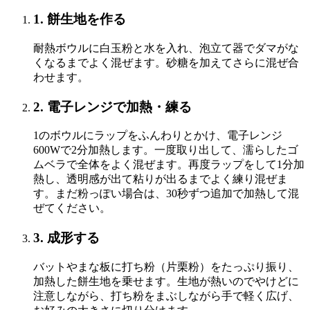
1. 餅生地を作る
耐熱ボウルに白玉粉と水を入れ、泡立て器でダマがな
くなるまでよく混ぜます。砂糖を加えてさらに混ぜ合
わせます。
2. 電子レンジで加熱・練る
1のボウルにラップをふんわりとかけ、電子レンジ
600Wで2分加熱します。一度取り出して、濡らしたゴ
ムベラで全体をよく混ぜます。再度ラップをして1分加
熱し、透明感が出て粘りが出るまでよく練り混ぜま
す。まだ粉っぽい場合は、30秒ずつ追加で加熱して混
ぜてください。
3. 成形する
バットやまな板に打ち粉（片栗粉）をたっぷり振り、
加熱した餅生地を乗せます。生地が熱いのでやけどに
注意しながら、打ち粉をまぶしながら手で軽く広げ、