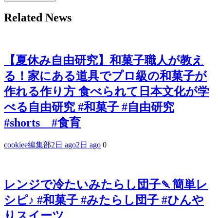
Related News
【夏休み自由研究】和菓子職人が教え
る！家にある道具でプロ級の和菓子が
作れる作り方 食べられて日本文化が学
べる自由研究 #和菓子 #自由研究
#shorts #食育
cookiee編集部
2日 ago
2日 ago
0
レンジで冷たいみたらし団子🍡簡単レ
シピ♪ #和菓子 #みたらし団子 #ひんや
りスイーツ