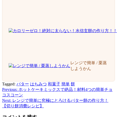
レンジで簡単 / 栗蒸
しようかん
Tagged:
バター
はちみつ
和菓子
簡単
餅
Previous:
ホットケーキミックスで絶品！材料4つの簡単チョ
投
コスコーン
稿
Next:
レンジで簡単に究極にとろけるバター餅の作り方！
【切り餅消費レシピ】
ナ
ビ