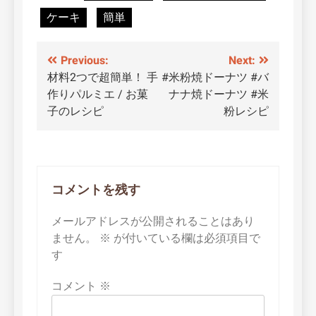
ケーキ
簡単
投
Previous:
Next:
材料2つで超簡単！ 手
#米粉焼ドーナツ #バ
稿
作りパルミエ / お菓
ナナ焼ドーナツ #米
ナ
子のレシピ
粉レシピ
ビ
ゲ
ー
コメントを残す
シ
メールアドレスが公開されることはあり
ョ
ません。
※
が付いている欄は必須項目で
す
ン
コメント
※