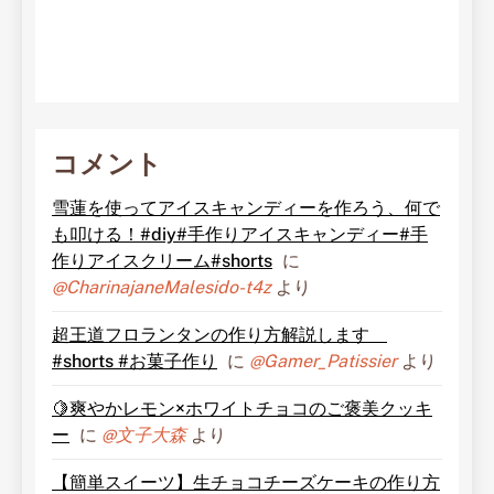
コメント
雪蓮を使ってアイスキャンディーを作ろう、何で
も叩ける！#diy#手作りアイスキャンディー#手
作りアイスクリーム#shorts
に
@CharinajaneMalesido-t4z
より
超王道フロランタンの作り方解説します
#shorts #お菓子作り
に
@Gamer_Patissier
より
🍋爽やかレモン×ホワイトチョコのご褒美クッキ
ー
に
@文子大森
より
【簡単スイーツ】生チョコチーズケーキの作り方