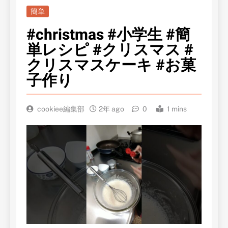
簡単
#christmas #小学生 #簡
単レシピ #クリスマス #
クリスマスケーキ #お菓
子作り
cookiee編集部
2年 ago
0
1 mins