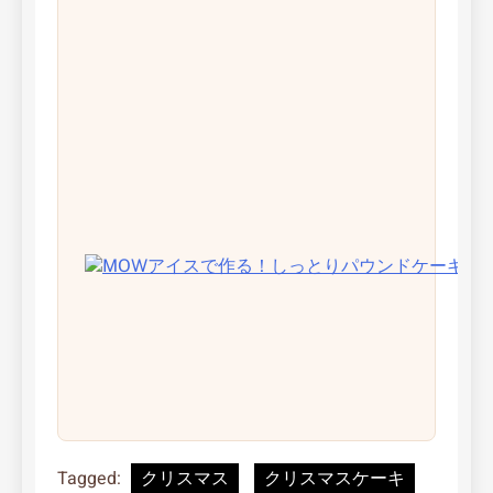
M
ア
ス
作
る
し
と
パ
ン
ケ
キ
Tagged:
クリスマス
クリスマスケーキ