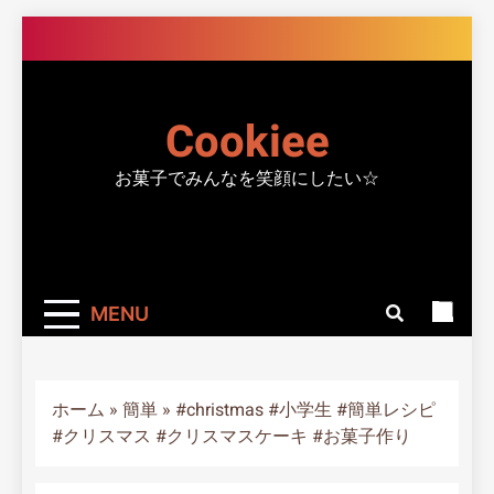
Skip
to
content
Cookiee
お菓子でみんなを笑顔にしたい☆
MENU
ホーム
»
簡単
»
#christmas #小学生 #簡単レシピ
#クリスマス #クリスマスケーキ #お菓子作り