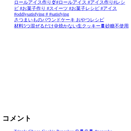
ロールアイス作り🍨#ロールアイス #アイス作り#レシ
ピ #お菓子作り #スイーツ #お菓子レシピ #アイス
#oddlysatisfying # #satisfying⁠
さつまいものパウンドケーキ おやつレシピ
材料5つ混ぜるだけ🍪焼かない生クッキー🍫砂糖不使用
コメント