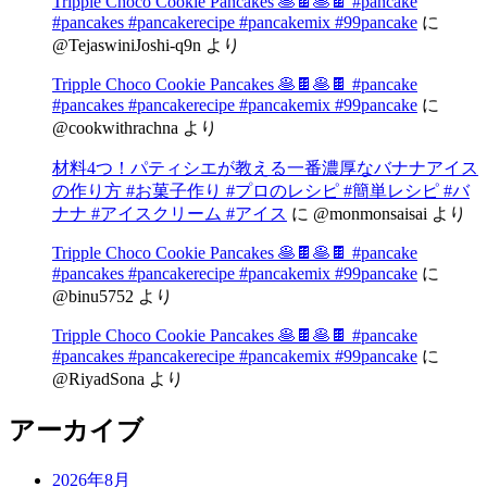
Tripple Choco Cookie Pancakes 🥞🍫🥞🍫 #pancake
#pancakes #pancakerecipe #pancakemix #99pancake
に
@TejaswiniJoshi-q9n
より
Tripple Choco Cookie Pancakes 🥞🍫🥞🍫 #pancake
#pancakes #pancakerecipe #pancakemix #99pancake
に
@cookwithrachna
より
材料4つ！パティシエが教える一番濃厚なバナナアイス
の作り方 #お菓子作り #プロのレシピ #簡単レシピ #バ
ナナ #アイスクリーム #アイス
に
@monmonsaisai
より
Tripple Choco Cookie Pancakes 🥞🍫🥞🍫 #pancake
#pancakes #pancakerecipe #pancakemix #99pancake
に
@binu5752
より
Tripple Choco Cookie Pancakes 🥞🍫🥞🍫 #pancake
#pancakes #pancakerecipe #pancakemix #99pancake
に
@RiyadSona
より
アーカイブ
2026年8月