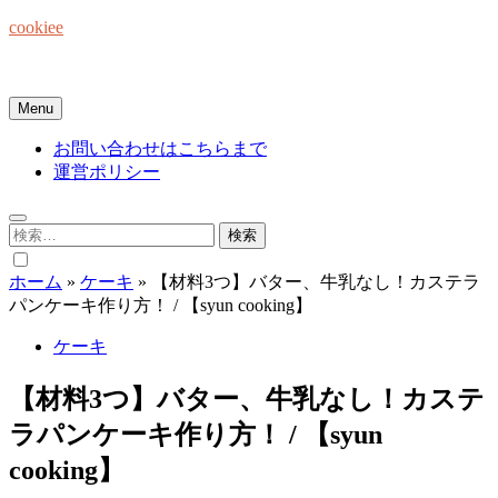
Skip
cookiee
to
content
お菓子でみんなを笑顔にしたい☆
Menu
お問い合わせはこちらまで
運営ポリシー
検
索:
ホーム
»
ケーキ
»
【材料3つ】バター、牛乳なし！カステラ
パンケーキ作り方！ / 【syun cooking】
ケーキ
【材料3つ】バター、牛乳なし！カステ
ラパンケーキ作り方！ / 【syun
cooking】