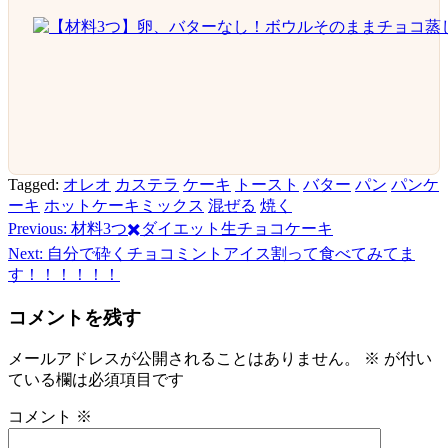
Tagged:
オレオ
カステラ
ケーキ
トースト
バター
パン
パンケ
ーキ
ホットケーキミックス
混ぜる
焼く
投
Previous:
材料3つ✖️ダイエット生チョコケーキ
Next:
自分で砕くチョコミントアイス割って食べてみてま
稿
す！！！！！！
ナ
コメントを残す
ビ
ゲ
メールアドレスが公開されることはありません。
※
が付い
ている欄は必須項目です
ー
コメント
※
シ