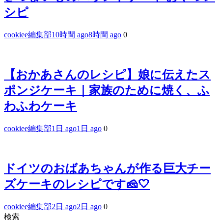
シピ
cookiee編集部
10時間 ago
8時間 ago
0
【おかあさんのレシピ】娘に伝えたス
ポンジケーキ｜家族のために焼く、ふ
わふわケーキ
cookiee編集部
1日 ago
1日 ago
0
ドイツのおばあちゃんが作る巨大チー
ズケーキのレシピです🧀🤍
cookiee編集部
2日 ago
2日 ago
0
検索