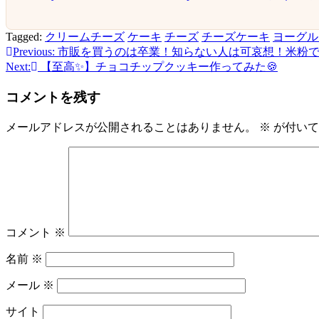
Tagged:
クリームチーズ
ケーキ
チーズ
チーズケーキ
ヨーグル
Previous:
市販を買うのは卒業！知らない人は可哀想！米粉
投
Next:
【至高✨】チョコチップクッキー作ってみた🍪
稿
コメントを残す
ナ
ビ
メールアドレスが公開されることはありません。
※
が付いて
ゲ
ー
シ
ョ
コメント
※
ン
名前
※
メール
※
サイト