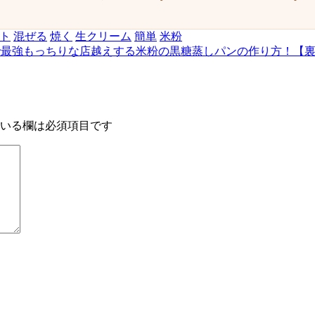
ト
混ぜる
焼く
生クリーム
簡単
米粉
で最強もっちりな店越えする米粉の黒糖蒸しパンの作り方！【
いる欄は必須項目です