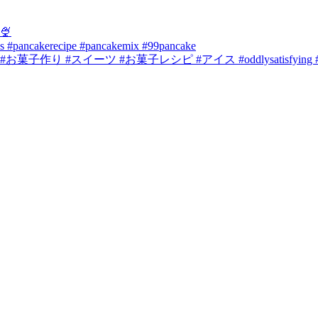
🍨
s #pancakerecipe #pancakemix #99pancake
スイーツ #お菓子レシピ #アイス #oddlysatisfying # #sat