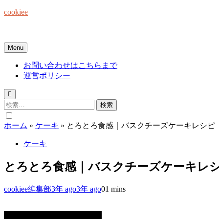
Skip
cookiee
to
content
お菓子でみんなを笑顔にしたい☆
Menu
お問い合わせはこちらまで
運営ポリシー
検
索:
ホーム
»
ケーキ
»
とろとろ食感｜バスクチーズケーキレシピ
ケーキ
とろとろ食感｜バスクチーズケーキレ
cookiee編集部
3年 ago
3年 ago
0
1 mins