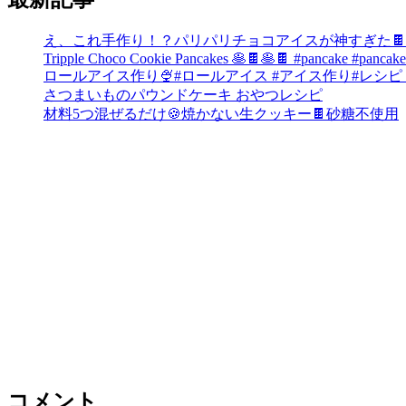
え、これ手作り！？パリパリチョコアイスが神すぎた🍫
Tripple Choco Cookie Pancakes 🥞🍫🥞🍫 #pancake #pancake
ロールアイス作り🍨#ロールアイス #アイス作り#レシピ #お菓子作り #
さつまいものパウンドケーキ おやつレシピ
材料5つ混ぜるだけ🍪焼かない生クッキー🍫砂糖不使用
コメント