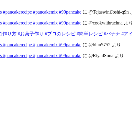
s #pancakerecipe #pancakemix #99pancake
に
@TejaswiniJoshi-q9n
s #pancakerecipe #pancakemix #99pancake
に
@cookwithrachna
よ
方 #お菓子作り #プロのレシピ #簡単レシピ #バナナ #ア
s #pancakerecipe #pancakemix #99pancake
に
@binu5752
より
s #pancakerecipe #pancakemix #99pancake
に
@RiyadSona
より