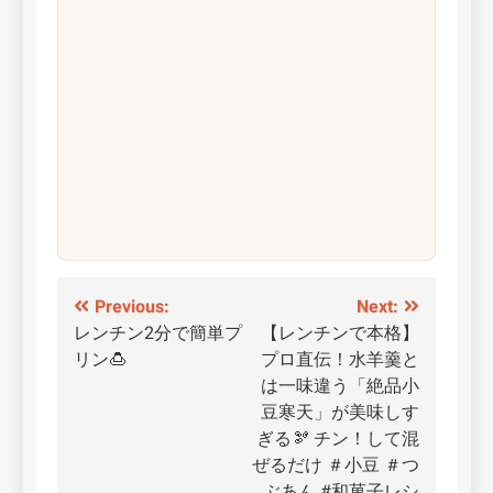
投
Previous:
Next:
レンチン2分で簡単プ
【レンチンで本格】
稿
リン🍮
プロ直伝！水羊羹と
ナ
は一味違う「絶品小
豆寒天」が美味しす
ビ
ぎる🫘 チン！して混
ゲ
ぜるだけ ＃小豆 ＃つ
ぶあん #和菓子レシ