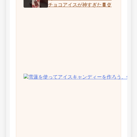
チョコアイスが神すぎた🍫🍨