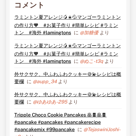
コメント
ラミントン夏アレンジ🥭☀️💦マンゴーラミントン
の作り方🧡 #お菓子作り #簡単レシピ #ラミン
トン #海外 #lamingtons
に
@加糖優
より
ラミントン夏アレンジ🥭☀️💦マンゴーラミントン
の作り方🧡 #お菓子作り #簡単レシピ #ラミン
トン #海外 #lamingtons
に
@ぬこ-t3q
より
外サクサク、中ふわふわクッキー🍪💫レシピは概
要欄
に
@aupp_34
より
外サクサク、中ふわふわクッキー🍪💫レシピは概
要欄
に
@ゆあゆあ-295
より
Tripple Choco Cookie Pancakes 🥞🍫🥞🍫
#pancake #pancakes #pancakerecipe
#pancakemix #99pancake
に
@TejaswiniJoshi-