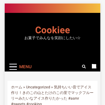
Skip
to
content
Cookiee
お菓子でみんなを笑顔にしたい☆
MENU
ホーム
»
Uncategorized
»
気持ちいい音でアイス
作り！きのこの山とたけのこの里でマックフルー
リーみたいなアイス作りたかった #asmr
#sweets #cooking