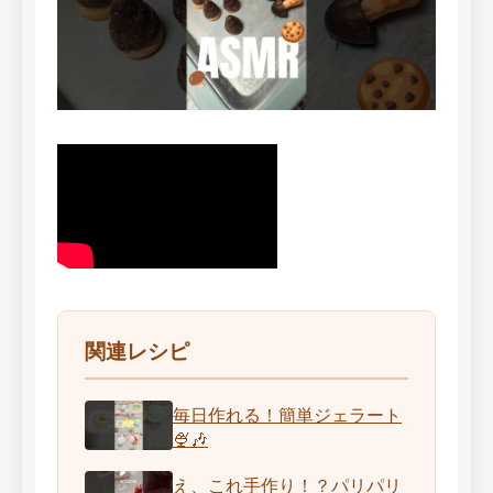
関連レシピ
毎日作れる！簡単ジェラート
🍨🎶
え、これ手作り！？パリパリ