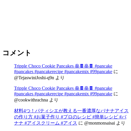
コメント
Tripple Choco Cookie Pancakes 🥞🍫🥞🍫 #pancake
#pancakes #pancakerecipe #pancakemix #99pancake
に
@TejaswiniJoshi-q9n
より
Tripple Choco Cookie Pancakes 🥞🍫🥞🍫 #pancake
#pancakes #pancakerecipe #pancakemix #99pancake
に
@cookwithrachna
より
材料4つ！パティシエが教える一番濃厚なバナナアイス
の作り方 #お菓子作り #プロのレシピ #簡単レシピ #バ
ナナ #アイスクリーム #アイス
に
@monmonsaisai
より