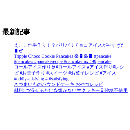
最新記事
え、これ手作り！？パリパリチョコアイスが神すぎた
🍫🍨
Tripple Choco Cookie Pancakes 🥞🍫🥞🍫 #pancake
#pancakes #pancakerecipe #pancakemix #99pancake
ロールアイス作り🍨#ロールアイス #アイス作り#レシ
ピ #お菓子作り #スイーツ #お菓子レシピ #アイス
#oddlysatisfying # #satisfying⁠
さつまいものパウンドケーキ おやつレシピ
材料5つ混ぜるだけ🍪焼かない生クッキー🍫砂糖不使用