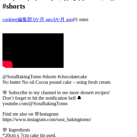
#shorts
cookiee編集部
3か月 ago
3か月 ago
0
1 mins
@SoraBakingTomo #shorts #chocolatecake
No butter No oil Cocoa pound cake – using fresh cream
🌸 Subscribe to my channel to see more dessert recipes!
Don’t forget to hit the notification bell 🔔
youtube.com/@SoraBakingTomo
Find me also on 🌸Instagram
https://www.instagram.com/sora_bakingtomo/
🌸 Ingredients
*20cm x 7cm cake tin used.