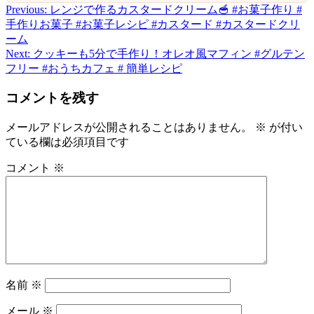
Previous:
レンジで作るカスタードクリーム🥣 #お菓子作り #
投
手作りお菓子 #お菓子レシピ #カスタード #カスタードクリ
稿
ーム
Next:
クッキーも5分で手作り！オレオ風マフィン #グルテン
ナ
フリー #おうちカフェ # 簡単レシピ
ビ
コメントを残す
ゲ
ー
メールアドレスが公開されることはありません。
※
が付い
ている欄は必須項目です
シ
ョ
コメント
※
ン
名前
※
メール
※